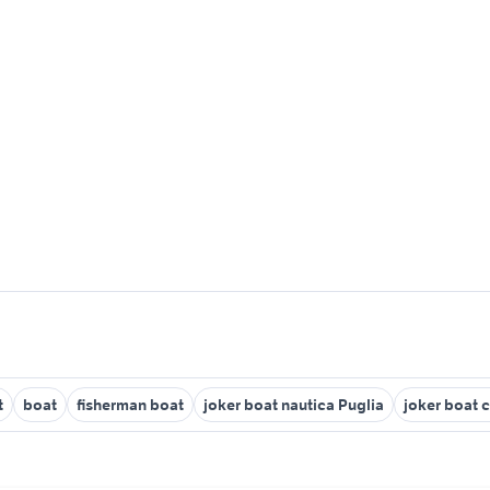
t
boat
fisherman boat
joker boat nautica Puglia
joker boat 