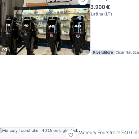
3.900 €
Latina
(
LT
)
5
Rivenditore
Cicar Nautic
Mercury Fourstroke F40 Ori