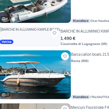
6
Rivenditore
Cicar Nautic
BARCHE IN ALLUMINIO KIM
1.490 €
Vetrina
Cassinetta di Lugagnano
(
MI
)
Barca calion boats 21.
Roma
(
RM
)
27
Rivenditore
ITALNAUTIC
Mercury Fourstroke F4