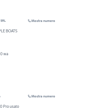
Mostra numero
a SRL
PLE BOATS
50 wa
Mostra numero
A
0 Pro usato