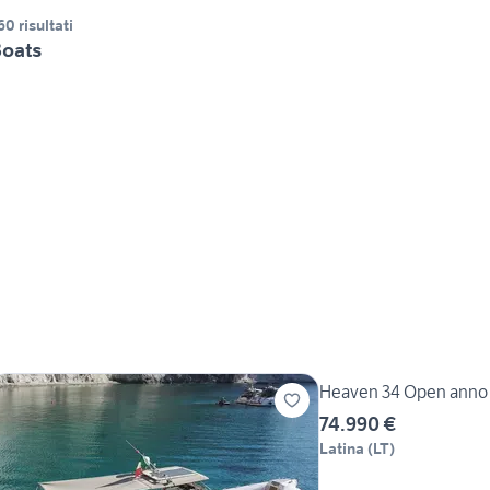
60 risultati
oats
Heaven 34 Open anno
74.990 €
Latina
(
LT
)