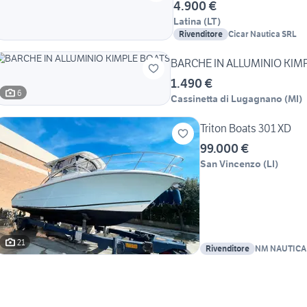
4.900 €
Latina
(
LT
)
Rivenditore
Cicar Nautica SRL
BARCHE IN ALLUMINIO KIM
1.490 €
6
Cassinetta di Lugagnano
(
MI
)
Triton Boats 301 XD
99.000 €
San Vincenzo
(
LI
)
21
Rivenditore
NM NAUTICA