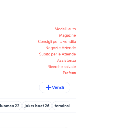
Modelli auto
Magazine
Consigli per la vendita
Negozi e Aziende
Subito per le Aziende
Assistenza
Ricerche salvate
Preferiti
Vendi
clubman 22
joker boat 26
terminal boat 24
joker boat nautica