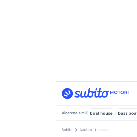
boat house
bass boa
Ricerche
simili
Subito
Nautica
boats