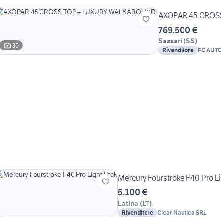
AXOPAR 45 CROS
769.500 €
Sassari
(
SS
)
30
Rivenditore
FC AUTO
Mercury Fourstroke F40 Pro L
5.100 €
Latina
(
LT
)
Rivenditore
Cicar Nautica SRL