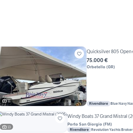
Quicksilver 805 Open
75.000 €
Orbetello
(
GR
)
11
Rivenditore
Blue Navy Na
Windy Boats 37 Grand Mistral (
Porto San Giorgio
(
FM
)
13
Rivenditore
Revolution Yachts Brokers