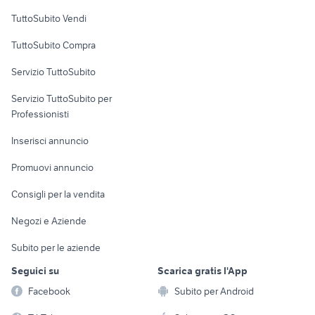
Case vacanza
TuttoSubito Vendi
Uffici e Locali
TuttoSubito Compra
commerciali
Servizio TuttoSubito
elettronica
per la casa e la
sports e hobby
Servizio TuttoSubito per
persona
Informatica
Animali
Professionisti
Arredamento e
Console e
Accessori per
Casalinghi
Inserisci annuncio
Videogiochi
animali
Elettrodomestici
Promuovi annuncio
Audio/Video
Musica e Film
Giardino e Fai da te
Consigli per la vendita
Fotografia
Libri e Riviste
Abbigliamento e
Negozi e Aziende
Telefonia
Strumenti Musicali
Accessori
Subito per le aziende
Sports
Tutto per i bambini
Seguici su
Scarica gratis l'App
Biciclette
Facebook
Subito per Android
Collezionismo