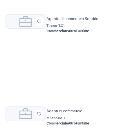
Agente di commercio Sondrio
Tirano
(
SO
)
Commerciale
Altro
Full time
Agenti di commercio
Milano
(
MI
)
Commerciale
Altro
Full time