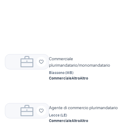
Commerciale
plurimandatario/monomandatario
Biassono
(
MB
)
Commerciale
Altro
Altro
Agente di commercio plurimandatario
Lecce
(
LE
)
Commerciale
Altro
Altro