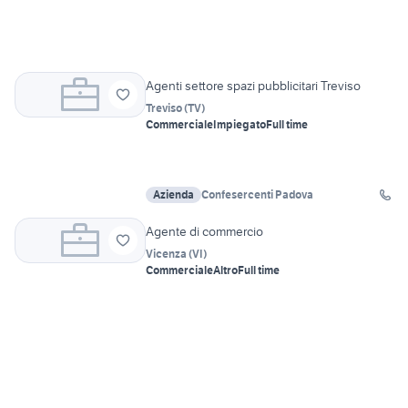
Agenti settore spazi pubblicitari Treviso
Treviso
(
TV
)
Commerciale
Impiegato
Full time
Azienda
Confesercenti Padova
Agente di commercio
Vicenza
(
VI
)
Commerciale
Altro
Full time