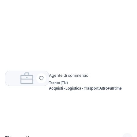
Agente di commercio
Trento
(
TN
)
Acquisti - Logistica - Trasporti
Altro
Full time