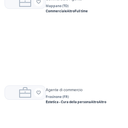
Mappano
(
TO
)
Commerciale
Altro
Full time
Agente di commercio
Frosinone
(
FR
)
Estetica - Cura della persona
Altro
Altro