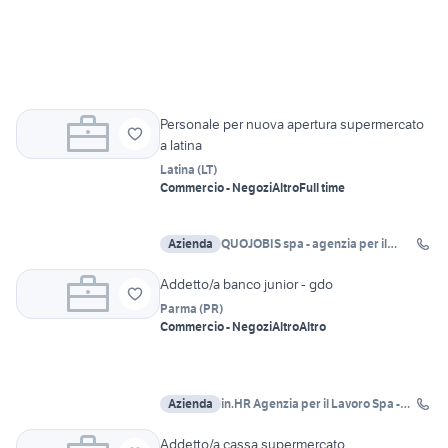
Personale per nuova apertura supermercato
a latina
Latina
(
LT
)
Commercio - Negozi
Altro
Full time
Azienda
QUOJOBIS spa - agenzia per il
lavoro Roma
Addetto/a banco junior - gdo
Parma
(
PR
)
Commercio - Negozi
Altro
Altro
Azienda
in.HR Agenzia per il Lavoro Spa -
Hub di Verona
Addetto/a cassa supermercato