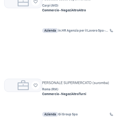
Carpi
(
MO
)
Commercio - Negozi
Altro
Altro
Azienda
in.HR Agenzia per il Lavoro Spa -
Hub di Verona
PERSONALE SUPERMERCATO (suromba)
Roma
(
RM
)
Commercio - Negozi
Altro
Turni
Azienda
Gi Group Spa