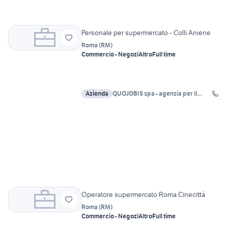
Personale per supermercato - Colli Aniene
Roma
(
RM
)
Commercio - Negozi
Altro
Full time
Azienda
QUOJOBIS spa - agenzia per il
lavoro Roma
Operatore supermercato Roma Cinecittà
Roma
(
RM
)
Commercio - Negozi
Altro
Full time