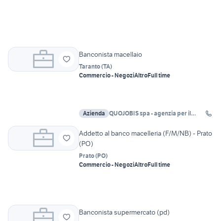
Banconista macellaio
Taranto
(
TA
)
Commercio - Negozi
Altro
Full time
Azienda
QUOJOBIS spa - agenzia per il
lavoro TARANTO
Addetto al banco macelleria (F/M/NB) - Prato
(PO)
Prato
(
PO
)
Commercio - Negozi
Altro
Full time
Banconista supermercato (pd)