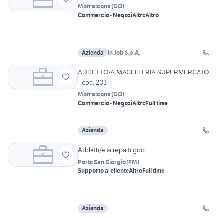
Monfalcone
(
GO
)
Commercio - Negozi
Altro
Altro
Azienda
In Job S.p.A.
ADDETTO/A MACELLERIA SUPERMERCATO
- cod. 203
Monfalcone
(
GO
)
Commercio - Negozi
Altro
Full time
Azienda
Addetti/e ai reparti gdo
Porto San Giorgio
(
FM
)
Supporto al cliente
Altro
Full time
Azienda