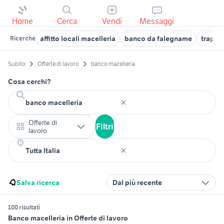
Home
Cerca
Vendi
Messaggi
affitto locali macelleria
banco da falegname
trapan
Ricerche
Subito
Offerte di lavoro
banco macelleria
Cosa cerchi?
Offerte di
Filtri
lavoro
Salva ricerca
Dal più recente
100 risultati
Banco macelleria in Offerte di lavoro