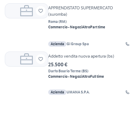
APPRENDISTATO SUPERMERCATO
(suromba)
Roma
(
RM
)
Commercio - Negozi
Altro
Part time
Azienda
Gi Group Spa
Addetto vendita nuova apertura (bs)
25.500 €
Darfo Boario Terme
(
BS
)
Commercio - Negozi
Altro
Full time
Azienda
UMANA S.P.A.