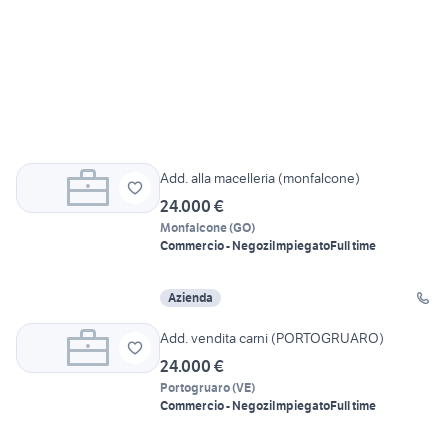
Add. alla macelleria (monfalcone)
24.000 €
Monfalcone
(
GO
)
Commercio - Negozi
Impiegato
Full time
Azienda
Add. vendita carni (PORTOGRUARO)
24.000 €
Portogruaro
(
VE
)
Commercio - Negozi
Impiegato
Full time