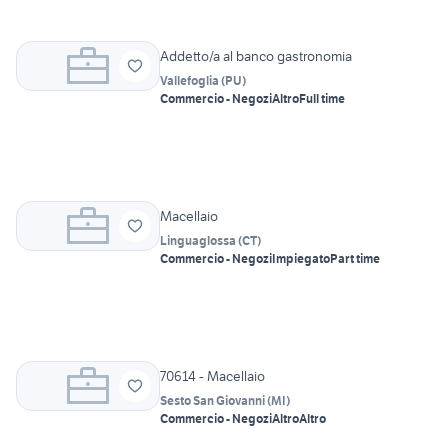
Addetto/a al banco gastronomia
Vallefoglia
(
PU
)
Commercio - Negozi
Altro
Full time
Macellaio
Linguaglossa
(
CT
)
Commercio - Negozi
Impiegato
Part time
70614 - Macellaio
Sesto San Giovanni
(
MI
)
Commercio - Negozi
Altro
Altro