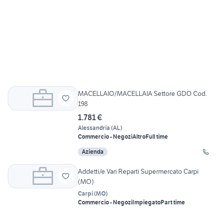
MACELLAIO/MACELLAIA Settore GDO Cod.
198
1.781 €
Alessandria
(
AL
)
Commercio - Negozi
Altro
Full time
Azienda
Addetti/e Vari Reparti Supermercato Carpi
(MO)
Carpi
(
MO
)
Commercio - Negozi
Impiegato
Part time