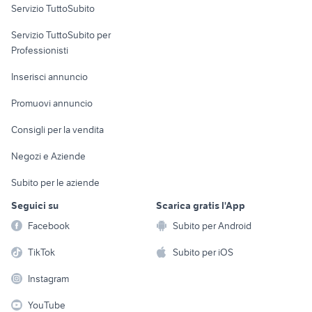
Servizio TuttoSubito
elettronica
per la casa e la
sports e hobby
Servizio TuttoSubito per
persona
Informatica
Animali
Professionisti
Arredamento e
Console e
Accessori per
Casalinghi
Inserisci annuncio
Videogiochi
animali
Elettrodomestici
Promuovi annuncio
Audio/Video
Musica e Film
Giardino e Fai da te
Consigli per la vendita
Fotografia
Libri e Riviste
Abbigliamento e
Negozi e Aziende
Telefonia
Strumenti Musicali
Accessori
Subito per le aziende
Sports
Tutto per i bambini
Seguici su
Scarica gratis l'App
Biciclette
Facebook
Subito per Android
Collezionismo
TikTok
Subito per iOS
Instagram
YouTube