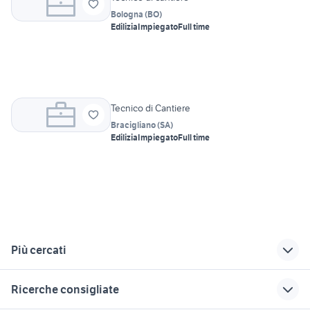
Bologna
(
BO
)
Edilizia
Impiegato
Full time
Tecnico di Cantiere
Bracigliano
(
SA
)
Edilizia
Impiegato
Full time
Più cercati
Correlati
Richerche simili
Suggerimenti
Ricerche consigliate
offerte di lavoro
candidati in cerca di
offerte lavoro