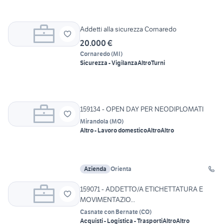
Addetti alla sicurezza Cornaredo
20.000 €
Cornaredo
(
MI
)
Sicurezza - Vigilanza
Altro
Turni
159134 - OPEN DAY PER NEODIPLOMATI
Mirandola
(
MO
)
Altro - Lavoro domestico
Altro
Altro
Azienda
Orienta
159071 - ADDETTO/A ETICHETTATURA E
MOVIMENTAZIO...
Casnate con Bernate
(
CO
)
Acquisti - Logistica - Trasporti
Altro
Altro