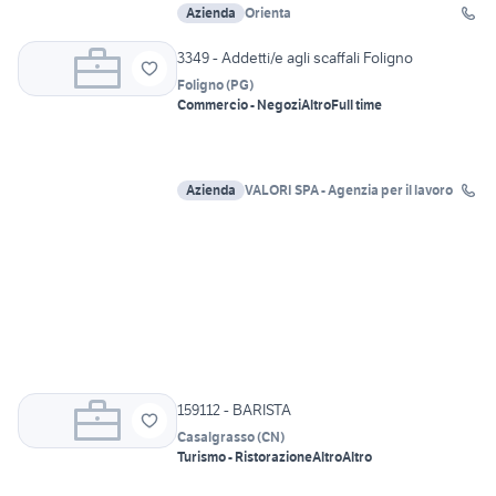
Azienda
Orienta
3349 - Addetti/e agli scaffali Foligno
Foligno
(
PG
)
Commercio - Negozi
Altro
Full time
Azienda
VALORI SPA - Agenzia per il lavoro
159112 - BARISTA
Casalgrasso
(
CN
)
Turismo - Ristorazione
Altro
Altro