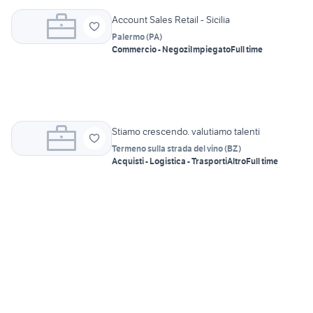
Account Sales Retail - Sicilia
Palermo
(
PA
)
Commercio - Negozi
Impiegato
Full time
Stiamo crescendo. valutiamo talenti
Termeno sulla strada del vino
(
BZ
)
Acquisti - Logistica - Trasporti
Altro
Full time