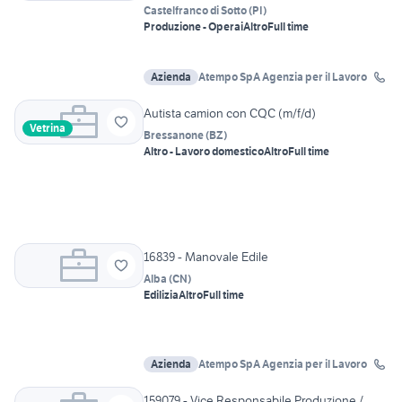
Castelfranco di Sotto
(
PI
)
Produzione - Operai
Altro
Full time
Azienda
Atempo SpA Agenzia per il Lavoro
Autista camion con CQC (m/f/d)
Vetrina
Bressanone
(
BZ
)
Altro - Lavoro domestico
Altro
Full time
16839 - Manovale Edile
Alba
(
CN
)
Edilizia
Altro
Full time
Azienda
Atempo SpA Agenzia per il Lavoro
159079 - Vice Responsabile Produzione /