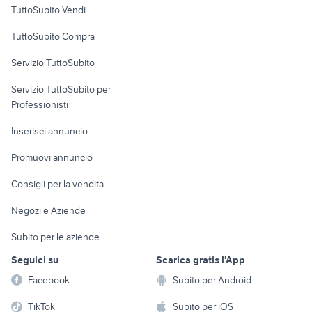
Case vacanza
TuttoSubito Vendi
Uffici e Locali
TuttoSubito Compra
commerciali
Servizio TuttoSubito
elettronica
per la casa e la
sports e hobby
Servizio TuttoSubito per
persona
Informatica
Animali
Professionisti
Arredamento e
Console e
Accessori per
Casalinghi
Inserisci annuncio
Videogiochi
animali
Elettrodomestici
Promuovi annuncio
Audio/Video
Musica e Film
Giardino e Fai da te
Consigli per la vendita
Fotografia
Libri e Riviste
Abbigliamento e
Negozi e Aziende
Telefonia
Strumenti Musicali
Accessori
Subito per le aziende
Sports
Tutto per i bambini
Seguici su
Scarica gratis l'App
Biciclette
Facebook
Subito per Android
Collezionismo
TikTok
Subito per iOS