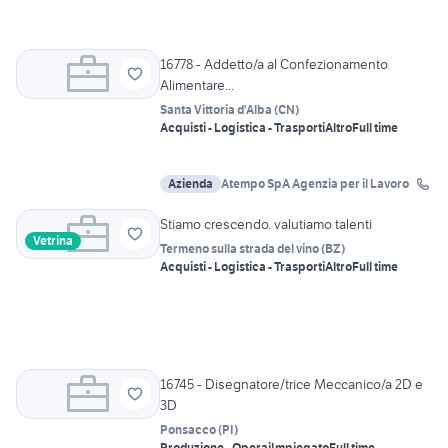
16778 - Addetto/a al Confezionamento
Alimentare...
Santa Vittoria d'Alba
(
CN
)
Acquisti - Logistica - Trasporti
Altro
Full time
Azienda
Atempo SpA Agenzia per il Lavoro
Stiamo crescendo. valutiamo talenti
Vetrina
Termeno sulla strada del vino
(
BZ
)
Acquisti - Logistica - Trasporti
Altro
Full time
16745 - Disegnatore/trice Meccanico/a 2D e
3D
Ponsacco
(
PI
)
Produzione - Operai
Impiegato
Full time