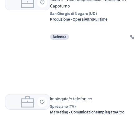
Capoturno
San Giorgio di Nogaro
(
UD
)
Produzione - Operai
Altro
Full time
Azienda
Impiegata/o telefonico
Spresiano
(
TV
)
Marketing - Comunicazione
Impiegato
Altro