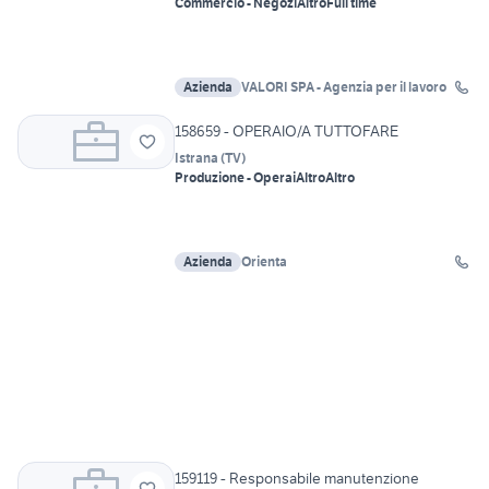
Commercio - Negozi
Altro
Full time
Azienda
VALORI SPA - Agenzia per il lavoro
158659 - OPERAIO/A TUTTOFARE
Istrana
(
TV
)
Produzione - Operai
Altro
Altro
Azienda
Orienta
159119 - Responsabile manutenzione