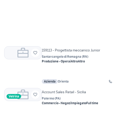
159113 - Progettista meccanico Junior
Santarcangelo di Romagna
(
RN
)
Produzione - Operai
Altro
Altro
Azienda
Orienta
Account Sales Retail - Sicilia
Vetrina
Palermo
(
PA
)
Commercio - Negozi
Impiegato
Full time