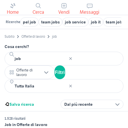
Home
Cerca
Vendi
Messaggi
pel job
team jobs
job service
job it
team job
Ricerche
Subito
Offerte di lavoro
job
Cosa cerchi?
Offerte di
Filtri
lavoro
Salva ricerca
Dal più recente
1.528 risultati
Job in Offerte di lavoro