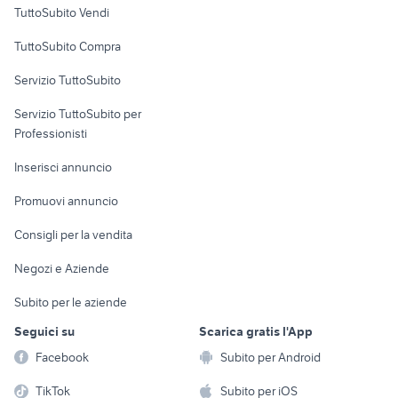
Case vacanza
TuttoSubito Vendi
Uffici e Locali
TuttoSubito Compra
commerciali
Servizio TuttoSubito
elettronica
per la casa e la
sports e hobby
Servizio TuttoSubito per
persona
Informatica
Animali
Professionisti
Arredamento e
Console e
Accessori per
Casalinghi
Inserisci annuncio
Videogiochi
animali
Elettrodomestici
Promuovi annuncio
Audio/Video
Musica e Film
Giardino e Fai da te
Consigli per la vendita
Fotografia
Libri e Riviste
Abbigliamento e
Negozi e Aziende
Telefonia
Strumenti Musicali
Accessori
Subito per le aziende
Sports
Tutto per i bambini
Seguici su
Scarica gratis l'App
Biciclette
Facebook
Subito per Android
Collezionismo
TikTok
Subito per iOS