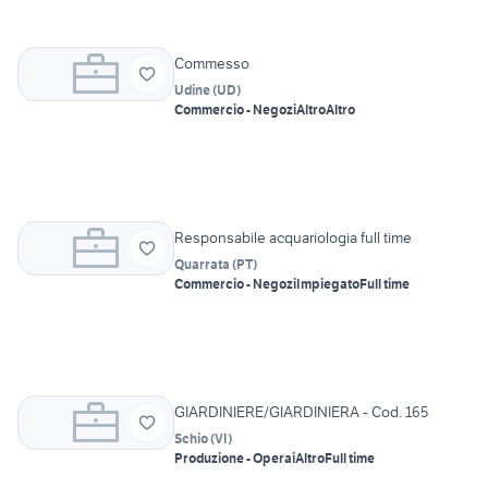
Commesso
Udine
(
UD
)
Commercio - Negozi
Altro
Altro
Responsabile acquariologia full time
Quarrata
(
PT
)
Commercio - Negozi
Impiegato
Full time
GIARDINIERE/GIARDINIERA - Cod. 165
Schio
(
VI
)
Produzione - Operai
Altro
Full time