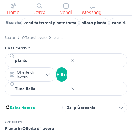
Home
Cerca
Vendi
Messaggi
vendita terreni piante frutta
alloro pianta
candidati 
Ricerche
Subito
Offerte di lavoro
piante
Cosa cerchi?
Offerte di
Filtri
lavoro
Salva ricerca
Dal più recente
92 risultati
Piante in Offerte di lavoro