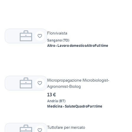
Florvivaista
Sangano
(
TO
)
Altro - Lavoro domestico
Altro
Full time
Micropropagazione Microbiologist-
Agronomist-Biolog
13 €
Andria
(
BT
)
Medicina - Salute
Quadro
Part time
Tuttofare per mercato