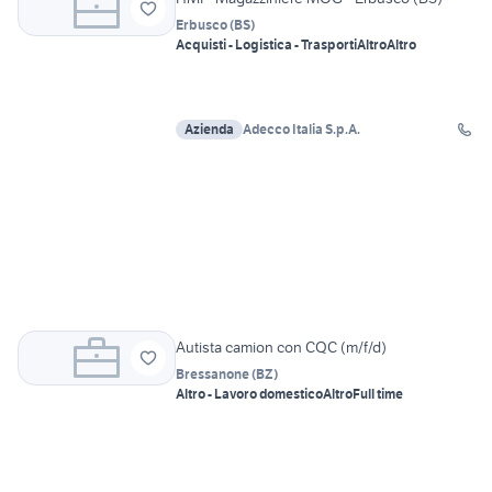
Erbusco
(
BS
)
Acquisti - Logistica - Trasporti
Altro
Altro
Azienda
Adecco Italia S.p.A.
Autista camion con CQC (m/f/d)
Bressanone
(
BZ
)
Altro - Lavoro domestico
Altro
Full time