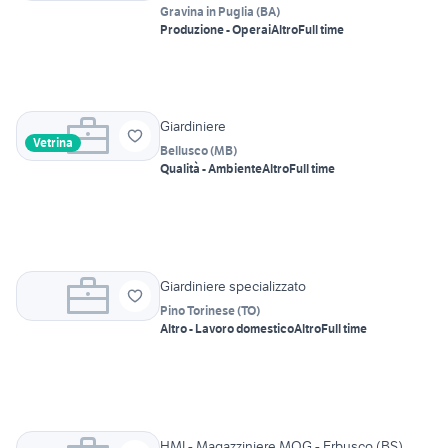
Gravina in Puglia
(
BA
)
Produzione - Operai
Altro
Full time
Giardiniere
Vetrina
Bellusco
(
MB
)
Qualità - Ambiente
Altro
Full time
Giardiniere specializzato
Pino Torinese
(
TO
)
Altro - Lavoro domestico
Altro
Full time
HMI - Magazziniere MOG - Erbusco (BS)