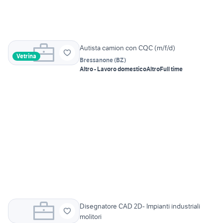
Autista camion con CQC (m/f/d)
Vetrina
Bressanone
(
BZ
)
Altro - Lavoro domestico
Altro
Full time
Disegnatore CAD 2D- Impianti industriali
molitori