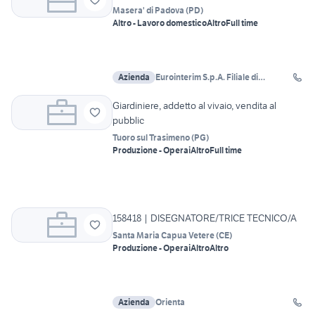
Masera' di Padova
(
PD
)
Altro - Lavoro domestico
Altro
Full time
Azienda
Eurointerim S.p.A. Filiale di
Cadoneghe
Giardiniere, addetto al vivaio, vendita al
pubblic
Tuoro sul Trasimeno
(
PG
)
Produzione - Operai
Altro
Full time
158418 | DISEGNATORE/TRICE TECNICO/A
Santa Maria Capua Vetere
(
CE
)
Produzione - Operai
Altro
Altro
Azienda
Orienta