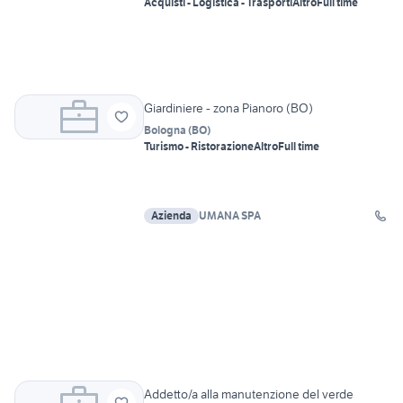
Acquisti - Logistica - Trasporti
Altro
Full time
Giardiniere - zona Pianoro (BO)
Bologna
(
BO
)
Turismo - Ristorazione
Altro
Full time
Azienda
UMANA SPA
Addetto/a alla manutenzione del verde