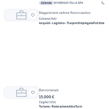
Azienda
SYNERGIE ITALIA SPA
Magazziniere settore florovivaistico
Caivano
(
NA
)
Acquisti - Logistica - Trasporti
Impiegato
Full time
Banconiera/e
15.000 €
Cagliari
(
CA
)
Turismo - Ristorazione
Altro
Turni