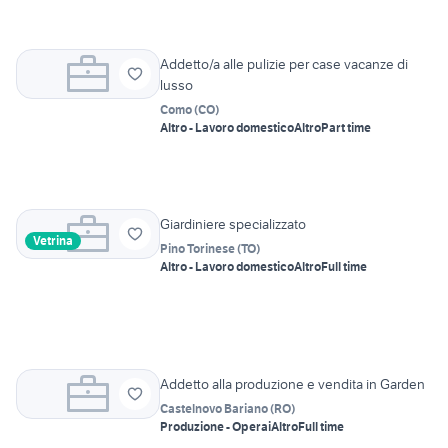
Addetto/a alle pulizie per case vacanze di
lusso
Como
(
CO
)
Altro - Lavoro domestico
Altro
Part time
Giardiniere specializzato
Vetrina
Pino Torinese
(
TO
)
Altro - Lavoro domestico
Altro
Full time
Addetto alla produzione e vendita in Garden
Castelnovo Bariano
(
RO
)
Produzione - Operai
Altro
Full time