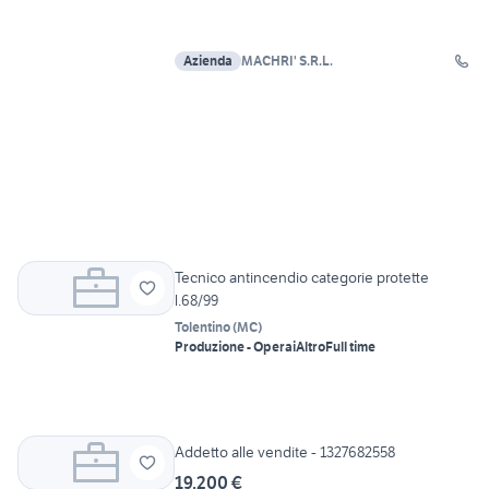
Azienda
MACHRI' S.R.L.
Tecnico antincendio categorie protette
l.68/99
Tolentino
(
MC
)
Produzione - Operai
Altro
Full time
Addetto alle vendite - 1327682558
19.200 €