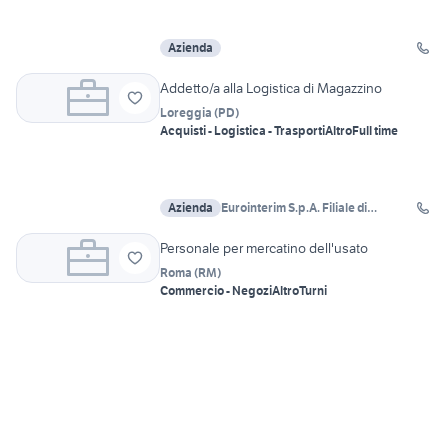
Azienda
Addetto/a alla Logistica di Magazzino
Loreggia
(
PD
)
Acquisti - Logistica - Trasporti
Altro
Full time
Azienda
Eurointerim S.p.A. Filiale di
Cadoneghe
Personale per mercatino dell'usato
Roma
(
RM
)
Commercio - Negozi
Altro
Turni