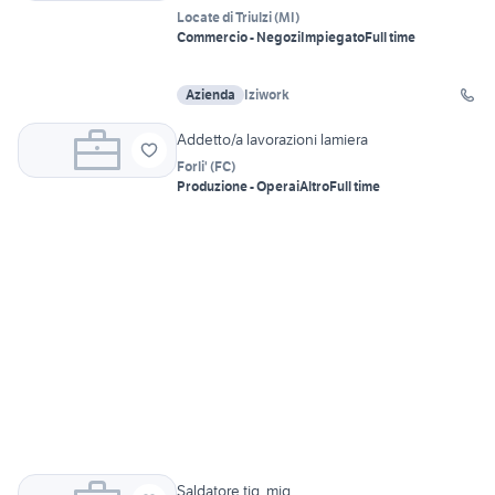
Locate di Triulzi
(
MI
)
Commercio - Negozi
Impiegato
Full time
Azienda
Iziwork
Addetto/a lavorazioni lamiera
Forli'
(
FC
)
Produzione - Operai
Altro
Full time
Saldatore tig, mig