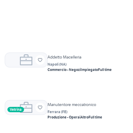
Addetto Macelleria
Napoli
(
NA
)
Commercio - Negozi
Impiegato
Full time
Manutentore meccatronico
Vetrina
Ferrara
(
FE
)
Produzione - Operai
Altro
Full time