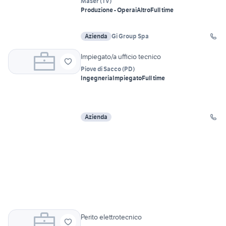
Maser
(
TV
)
Produzione - Operai
Altro
Full time
Azienda
Gi Group Spa
Impiegato/a ufficio tecnico
Piove di Sacco
(
PD
)
Ingegneria
Impiegato
Full time
Azienda
Perito elettrotecnico