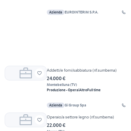
Azienda
EUROINTERIM S.P.A.
Addetti/e forni/sabbiatura (rif.sumbema)
24.000 €
Montebelluna
(
TV
)
Produzione - Operai
Altro
Full time
Azienda
Gi Group Spa
Operaio/a settore legno (rif.sumbema)
22.000 €