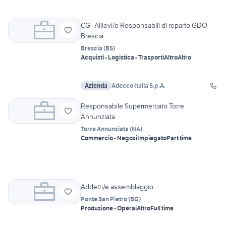
CG- Allievi/e Responsabili di reparto GDO -
Brescia
Brescia
(
BS
)
Acquisti - Logistica - Trasporti
Altro
Altro
Azienda
Adecco Italia S.p.A.
Responsabile Supermercato Torre
Annunziata
Torre Annunziata
(
NA
)
Commercio - Negozi
Impiegato
Part time
Addetti/e assemblaggio
Ponte San Pietro
(
BG
)
Produzione - Operai
Altro
Full time