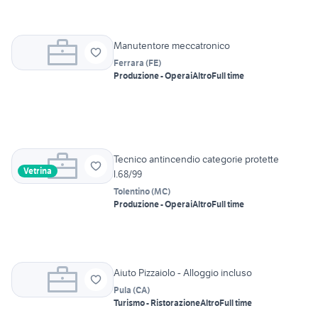
Manutentore meccatronico
Ferrara
(
FE
)
Produzione - Operai
Altro
Full time
Tecnico antincendio categorie protette
Vetrina
l.68/99
Tolentino
(
MC
)
Produzione - Operai
Altro
Full time
Aiuto Pizzaiolo - Alloggio incluso
Pula
(
CA
)
Turismo - Ristorazione
Altro
Full time