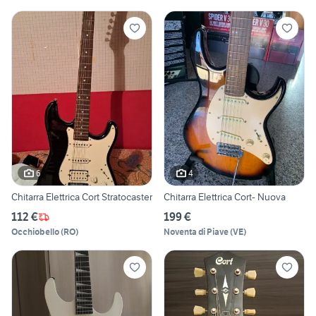
6
4
Chitarra Elettrica Cort Stratocaster
Chitarra Elettrica Cort- Nuova
112 €
199 €
Occhiobello
(
RO
)
Noventa di Piave
(
VE
)