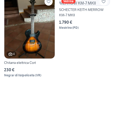
Vetrina
SCHECTER KEITH MERROW
KM-7 MKII
1.790 €
Mestrino
(
PD
)
4
Chitarra elettrica Cort
230 €
Negrar di Valpolicella
(
VR
)