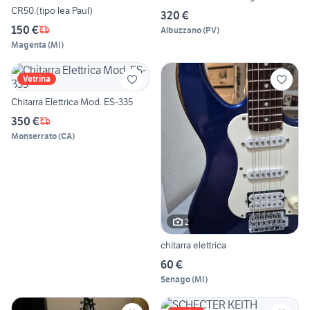
CR50.(tipo lea Paul)
320 €
150 €
Albuzzano
(
PV
)
Magenta
(
MI
)
Vetrina
Chitarra Elettrica Mod. ES-335
350 €
Monserrato
(
CA
)
2
chitarra elettrica
60 €
Senago
(
MI
)