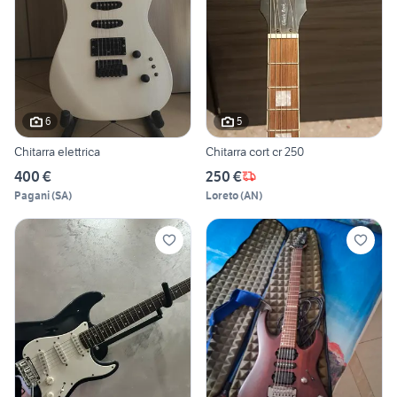
6
5
Chitarra elettrica
Chitarra cort cr 250
400 €
250 €
Pagani
(
SA
)
Loreto
(
AN
)