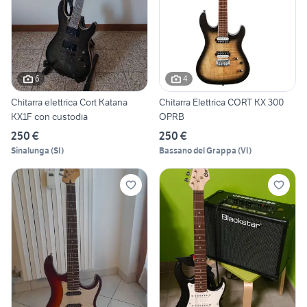
6
4
Chitarra elettrica Cort Katana
Chitarra Elettrica CORT KX 300
KX1F con custodia
OPRB
250 €
250 €
Sinalunga
(
SI
)
Bassano del Grappa
(
VI
)