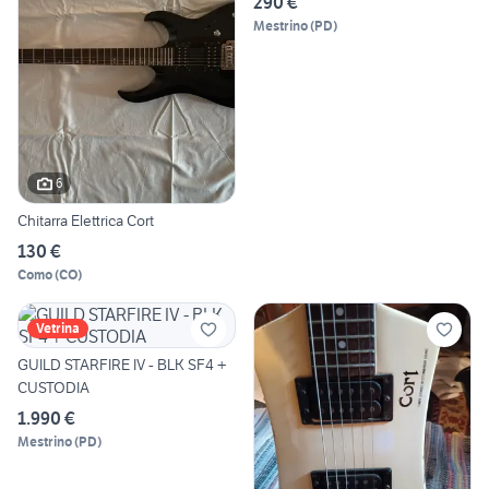
290 €
Mestrino
(
PD
)
6
Chitarra Elettrica Cort
130 €
Como
(
CO
)
Vetrina
GUILD STARFIRE IV - BLK SF4 +
CUSTODIA
1.990 €
Mestrino
(
PD
)