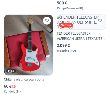
500 €
Campi Bisenzio
(
FI
)
Vetrina
FENDER TELECASTER
AMERICAN ULTRA II TEXAS TEA
+ CU
2.099 €
Mestrino
(
PD
)
4
Chitarra elettrica scala corta
60 €
Candelo
(
BI
)