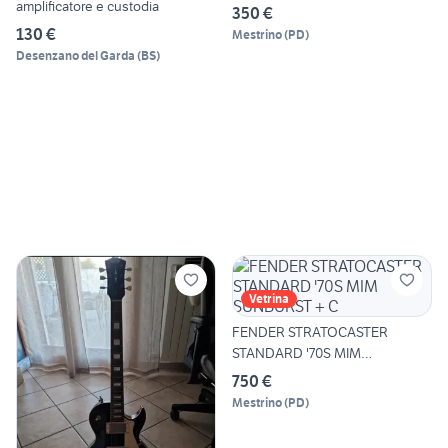
amplificatore e custodia
350 €
130 €
Mestrino
(
PD
)
Desenzano del Garda
(
BS
)
Vetrina
FENDER STRATOCASTER
STANDARD '70S MIM
SUNBURST + C
750 €
Mestrino
(
PD
)