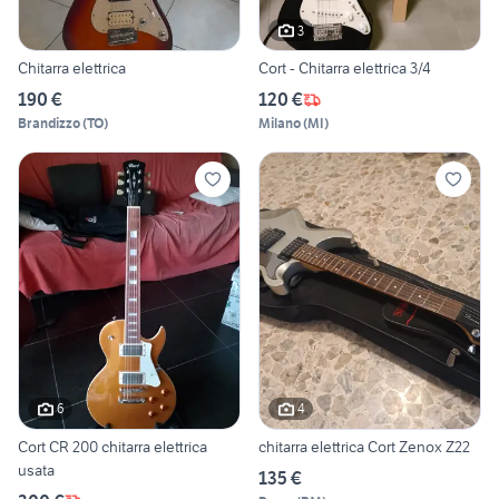
3
Chitarra elettrica
Cort - Chitarra elettrica 3/4
190 €
120 €
Brandizzo
(
TO
)
Milano
(
MI
)
6
4
Cort CR 200 chitarra elettrica
chitarra elettrica Cort Zenox Z22
usata
135 €