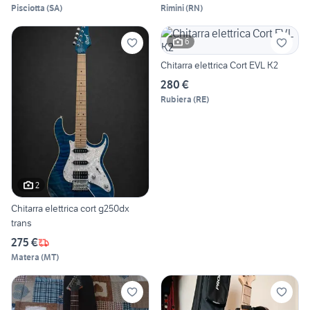
Pisciotta
(
SA
)
Rimini
(
RN
)
6
Chitarra elettrica Cort EVL K2
280 €
Rubiera
(
RE
)
2
Chitarra elettrica cort g250dx
trans
275 €
Matera
(
MT
)