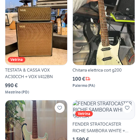
Vetrina
TESTATA & CASSA VOX
Chitarra elettrica cort g200
AC30CCH + VOX V412BN
100 €
990 €
Palermo
(
PA
)
Mestrino
(
PD
)
Vetrina
FENDER STRATOCASTER
RICHIE SAMBORA WHITE +
BORSA
1.590 €