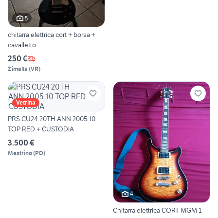
5
chitarra elettrica cort + borsa +
cavalletto
250 €
Zimella
(
VR
)
Vetrina
PRS CU24 20TH ANN.2005 10
TOP RED + CUSTODIA
3.500 €
Mestrino
(
PD
)
4
Chitarra elettrica CORT MGM 1