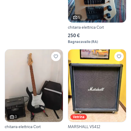
5
chitarra elettrica Cort
250 €
Bagnacavallo
(
RA
)
3
Vetrina
chitarra elettrica Cort
MARSHALL VS412