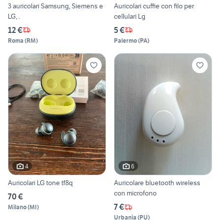
3 auricolari Samsung, Siemens e
Auricolari cuffie con filo per
LG, .
cellulari Lg
12 €
5 €
Roma
(
RM
)
Palermo
(
PA
)
4
6
Auricolari LG tone tf8q
Auricolare bluetooth wireless
con microfono
70 €
7 €
Milano
(
MI
)
Urbania
(
PU
)