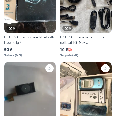
6
6
LG U8380 + auricolare bluetooth
LG U890 + cavetteria + cuffie
I.tech clip 2
cellulari LG -Nokia
50 €
10 €
Soliera
(
MO
)
Segrate
(
MI
)