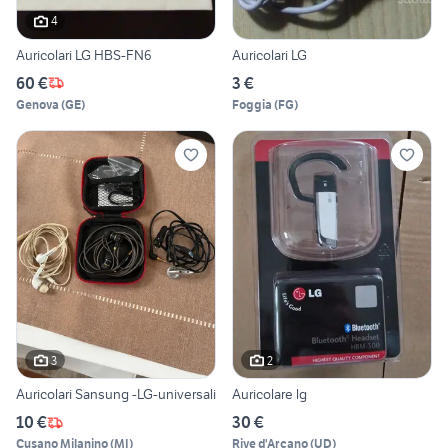
4
Auricolari LG HBS-FN6
Auricolari LG
60 €
3 €
Genova
(
GE
)
Foggia
(
FG
)
3
2
Auricolari Sansung -LG-universali
Auricolare lg
10 €
30 €
Cusano Milanino
(
MI
)
Rive d'Arcano
(
UD
)