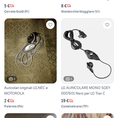
5 €
8 €
Cerreto Guidi
(
FI
)
Montecchio Maggiore
(
VI
)
3
3
Auricolari originali LG,NEC e
LG AURICOLARE MONO SGEY
MOTOROLA
0007601 Nero per LG Trax C
2 €
19 €
Palermo
(
PA
)
Castelvetrano
(
TP
)