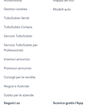
Accessibilità
Mappa del sito
Loft, mansarde e
Veicoli commerciali
altro
Gestisci cookies
Modelli auto
Case vacanza
TuttoSubito Vendi
Uffici e Locali
TuttoSubito Compra
commerciali
Servizio TuttoSubito
elettronica
per la casa e la
sports e hobby
Servizio TuttoSubito per
persona
Informatica
Animali
Professionisti
Arredamento e
Console e
Accessori per
Casalinghi
Inserisci annuncio
Videogiochi
animali
Elettrodomestici
Promuovi annuncio
Audio/Video
Musica e Film
Giardino e Fai da te
Consigli per la vendita
Fotografia
Libri e Riviste
Abbigliamento e
Negozi e Aziende
Telefonia
Strumenti Musicali
Accessori
Subito per le aziende
Sports
Tutto per i bambini
Seguici su
Scarica gratis l'App