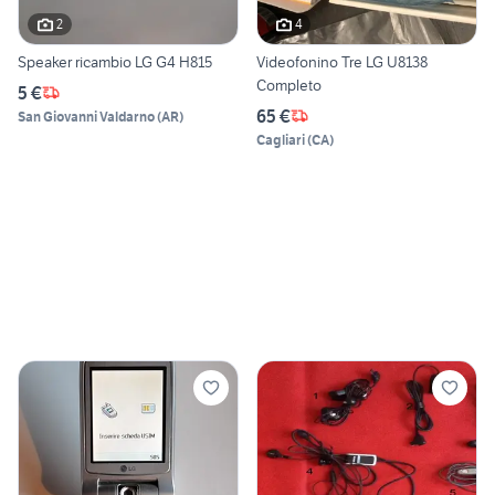
2
4
Speaker ricambio LG G4 H815
Videofonino Tre LG U8138
Completo
5 €
65 €
San Giovanni Valdarno
(
AR
)
Cagliari
(
CA
)