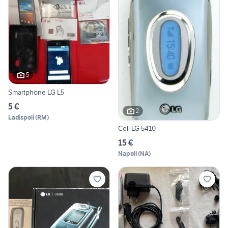
5
Smartphone LG L5
5 €
2
Ladispoli
(
RM
)
Cell LG 5410
15 €
Napoli
(
NA
)