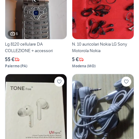
6
Lg 8120 cellulare DA
N. 10 auricolari Nokia LG Sony
COLLEZIONE + accessori
Motorola Nokia
55 €
5 €
Palermo
(
PA
)
Modena
(
MO
)