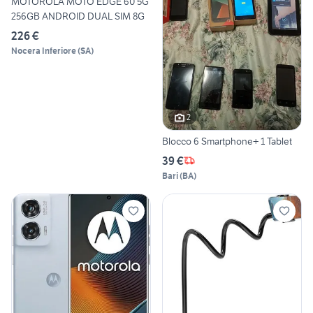
MOTOROLA MOTO EDGE 60 5G
256GB ANDROID DUAL SIM 8G
226 €
Nocera Inferiore
(
SA
)
2
Blocco 6 Smartphone+ 1 Tablet
39 €
Bari
(
BA
)