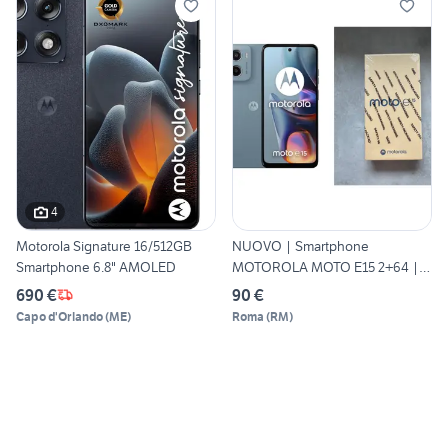
4
Motorola Signature 16/512GB
NUOVO | Smartphone
Smartphone 6.8" AMOLED
MOTOROLA MOTO E15 2+64 |
Roma
690 €
90 €
Capo d'Orlando
(
ME
)
Roma
(
RM
)