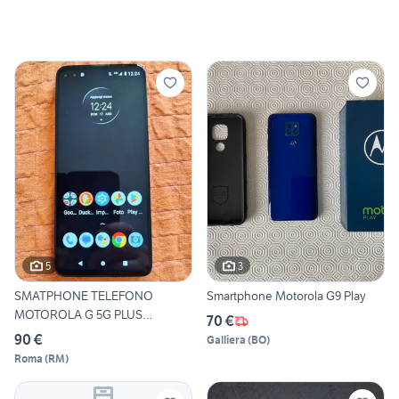
5
3
SMATPHONE TELEFONO
Smartphone Motorola G9 Play
MOTOROLA G 5G PLUS
70 €
DUALSIM
90 €
Galliera
(
BO
)
Roma
(
RM
)