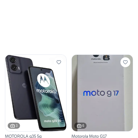
3
6
MOTOROLA g35 5g
Motorola Moto G17