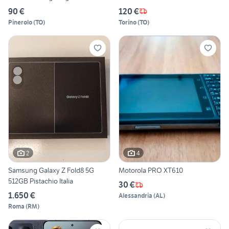
90 €
120 €
Pinerolo
(
TO
)
Torino
(
TO
)
2
4
Samsung Galaxy Z Fold8 5G
Motorola PRO XT610
512GB Pistachio Italia
30 €
1.650 €
Alessandria
(
AL
)
Roma
(
RM
)