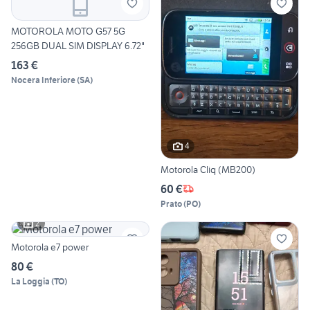
MOTOROLA MOTO G57 5G
256GB DUAL SIM DISPLAY 6.72"
163 €
Nocera Inferiore
(
SA
)
4
Motorola Cliq (MB200)
60 €
Prato
(
PO
)
2
Motorola e7 power
80 €
La Loggia
(
TO
)