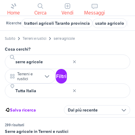
Home
Cerca
Vendi
Messaggi
trattori agricoli Taranto provincia
usato agricolo
tr
Ricerche
Subito
Terreni e rustici
serre agricole
Cosa cerchi?
Terreni e
Filtri
rustici
Salva ricerca
Dal più recente
299 risultati
Serre agricole in Terreni e rustici