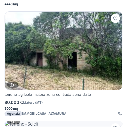
4440 mq
3
terreno-agricolo-matera-zona-contrada-serra-dalto
80.000 €
Matera
(
MT
)
3000 mq
Agenzia
IMMOBILCASA - ALTAMURA
21