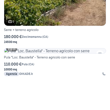
6
Serre + terreno agricolo
180.000 €
Decimomannu
(
CA
)
24500 mq
18
Pula "Loc. Baustella" - Terreno agricolo con serre
110.000 €
Pula
(
CA
)
10000 mq
Agenzia
OIKADE.it