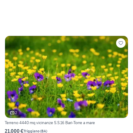
2
Terreno 4440 mq vicinanze S.S.16 Bari-Torre a mare
21.000 €
Triggiano
(
BA
)