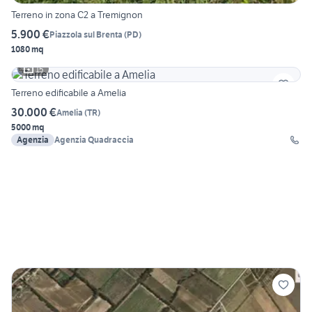
Terreno in zona C2 a Tremignon
5.900 €
Piazzola sul Brenta
(
PD
)
1080 mq
15
Terreno edificabile a Amelia
30.000 €
Amelia
(
TR
)
5000 mq
Agenzia
Agenzia Quadraccia