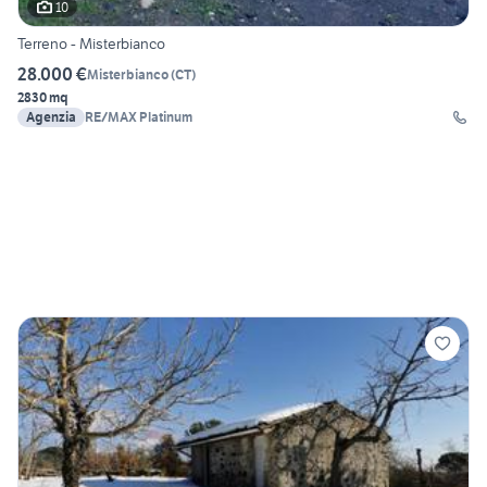
10
Terreno - Misterbianco
28.000 €
Misterbianco
(
CT
)
2830 mq
Agenzia
RE/MAX Platinum