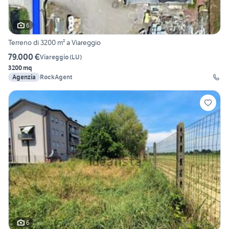
6
Terreno di 3200 m² a Viareggio
79.000 €
Viareggio
(
LU
)
3200 mq
Agenzia
RockAgent
6