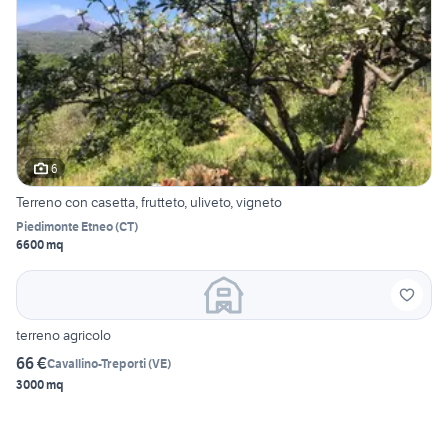
6
Terreno con casetta, frutteto, uliveto, vigneto
Piedimonte Etneo
(
CT
)
6600 mq
terreno agricolo
66 €
Cavallino-Treporti
(
VE
)
3000 mq