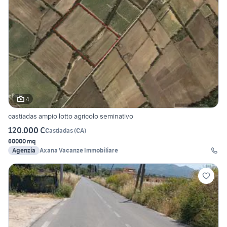
4
castiadas ampio lotto agricolo seminativo
120.000 €
Castiadas
(
CA
)
60000 mq
Agenzia
Axana Vacanze Immobiliare