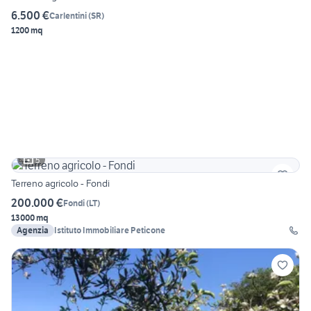
6.500 €
Carlentini
(
SR
)
1200 mq
5
Terreno agricolo - Fondi
200.000 €
Fondi
(
LT
)
13000 mq
Agenzia
Istituto Immobiliare Peticone