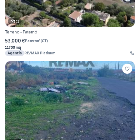
11
Terreno - Paternò
53.000 €
Paterno'
(
CT
)
11700 mq
Agenzia
RE/MAX Platinum