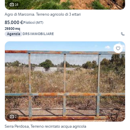
14
Agro di Marconia. Terreno agricolo di 3 ettari
85.000 €
Pisticci
(
MT
)
29800 mq
Agenzia
DRS IMMOBILIARE
2
Serra Perdosa, Terreno recintato acqua agricola