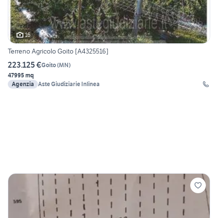
16
Terreno Agricolo Goito [A4325516]
223.125 €
Goito
(
MN
)
47995 mq
Agenzia
Aste Giudiziarie Inlinea