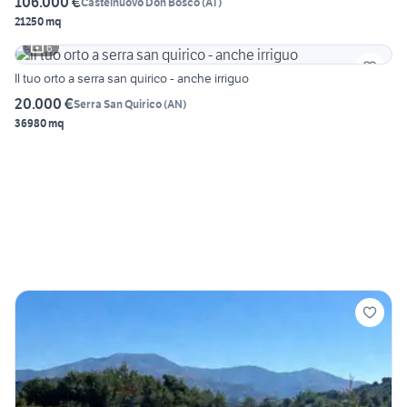
106.000 €
Castelnuovo Don Bosco
(
AT
)
21250 mq
6
Il tuo orto a serra san quirico - anche irriguo
20.000 €
Serra San Quirico
(
AN
)
36980 mq