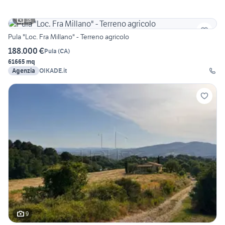
18
Pula "Loc. Fra Millano" - Terreno agricolo
188.000 €
Pula
(
CA
)
61665 mq
Agenzia
OIKADE.it
9