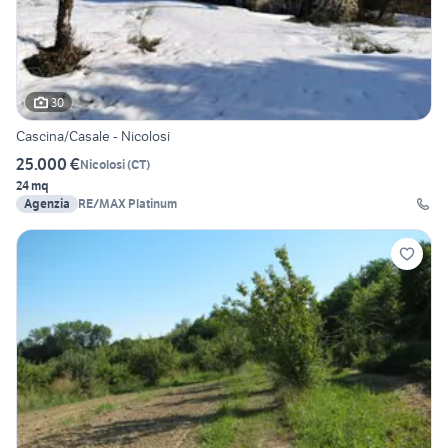
30
Cascina/Casale - Nicolosi
25.000 €
Nicolosi
(
CT
)
24 mq
Agenzia
RE/MAX Platinum