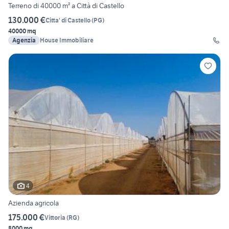
Terreno di 40000 m² a Città di Castello
130.000 €
Citta' di Castello
(
PG
)
40000 mq
Agenzia
House Immobiliare
4
Azienda agricola
175.000 €
Vittoria
(
RG
)
8000 mq