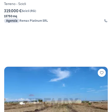
Terreno - Scicli
319.000 €
Scicli
(
RG
)
15750 mq
Agenzia
Remax Platinum SRL