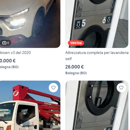
6
Vetrina
itroen c3 del 2020
Attrezzatura completa per lavanderia
self
0.000 €
26.000 €
ologna
(
BO
)
Bologna
(
BO
)