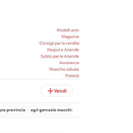
Modelli auto
Magazine
Consigli per la vendita
Negozi e Aziende
Subito per le Aziende
Assistenza
Ricerche salvate
Preferiti
Vendi
gna provincia
agri gervasio macchine agricole
fiat punto usata 