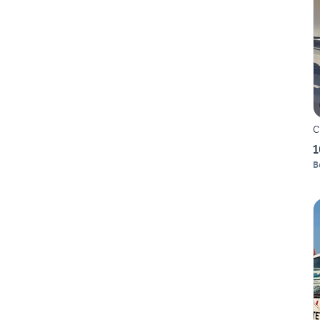
C
1
B