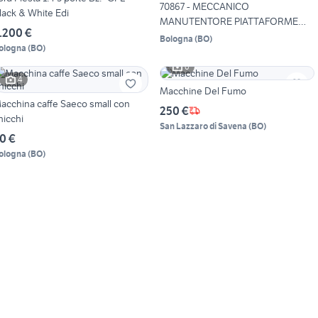
70867 - MECCANICO
lack & White Edi
MANUTENTORE PIATTAFORME
.200 €
AEREE
Bologna
(
BO
)
ologna
(
BO
)
6
4
Macchine Del Fumo
acchina caffe Saeco small con
250 €
hicchi
San Lazzaro di Savena
(
BO
)
0 €
ologna
(
BO
)