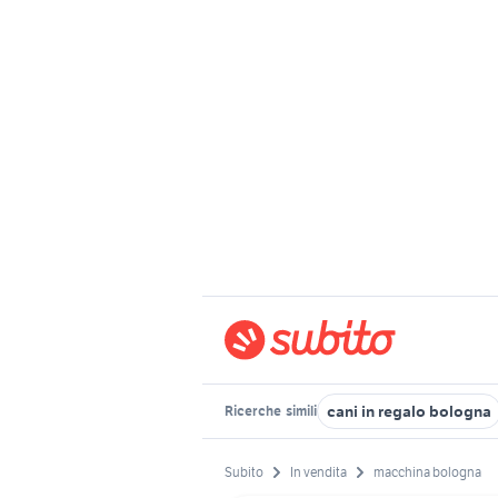
cani in regalo bologna
Ricerche
simili
Subito
In vendita
macchina bologna