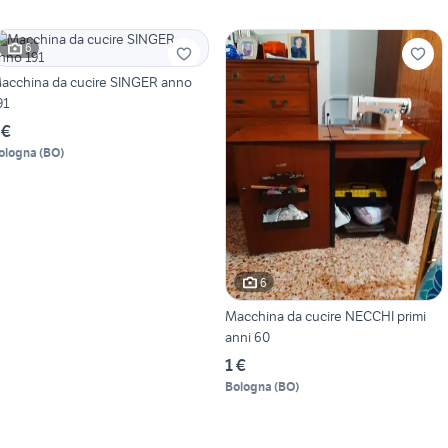
6
acchina da cucire SINGER anno
91
 €
ologna
(
BO
)
6
Macchina da cucire NECCHI primi
anni 60
1 €
Bologna
(
BO
)