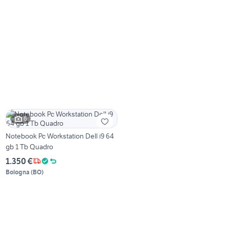
6
Notebook Pc Workstation Dell i9 64
gb 1 Tb Quadro
1.350 €
Bologna
(
BO
)