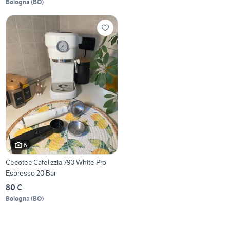
Bologna
(
BO
)
6
Cecotec Cafelizzia 790 White Pro
Espresso 20 Bar
80 €
Bologna
(
BO
)