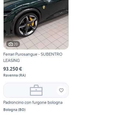
20
Ferrari Purosangue - SUBENTRO
LEASING
93.250 €
Ravenna
(
RA
)
Padroncino con furgone bologna
Bologna
(
BO
)