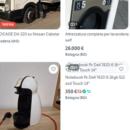
6
Vetrina
OCAGE DA 320 su Nissan Cabstar
Attrezzatura completa per lavanderia
self
odena
(
MO
)
26.000 €
Bologna
(
BO
)
6
Notebook Pc Dell 7420 i5 16gb 512
ssd Touch 14"
350 €
Bologna
(
BO
)