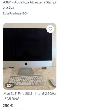
70894 - Addetto/a Attrezzeria Stampi
plastica
Zola Predosa
(
BO
)
6
iMac 21.5" Fine 2013 - Intel i5 2.9GHz
- 8GB RAM
250 €