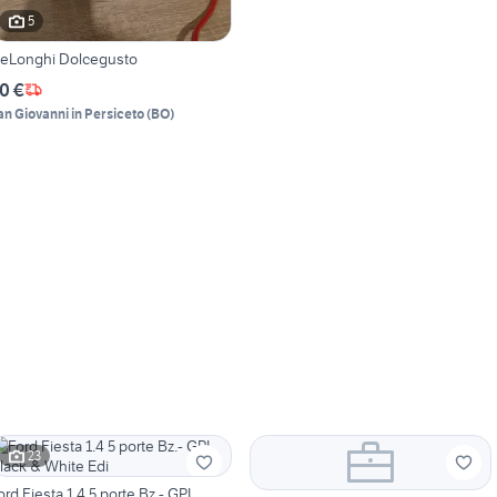
5
eLonghi Dolcegusto
0 €
an Giovanni in Persiceto
(
BO
)
23
ord Fiesta 1.4 5 porte Bz.- GPL