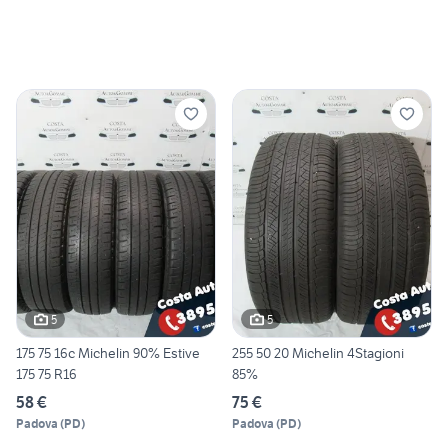
5
5
175 75 16c Michelin 90% Estive
255 50 20 Michelin 4Stagioni
175 75 R16
85%
58 €
75 €
Padova
(
PD
)
Padova
(
PD
)