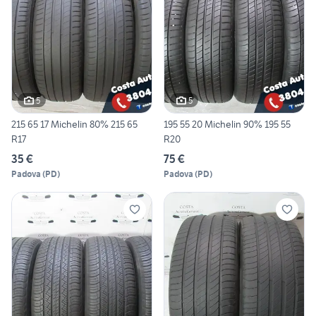
5
5
215 65 17 Michelin 80% 215 65
195 55 20 Michelin 90% 195 55
R17
R20
35 €
75 €
Padova
(
PD
)
Padova
(
PD
)