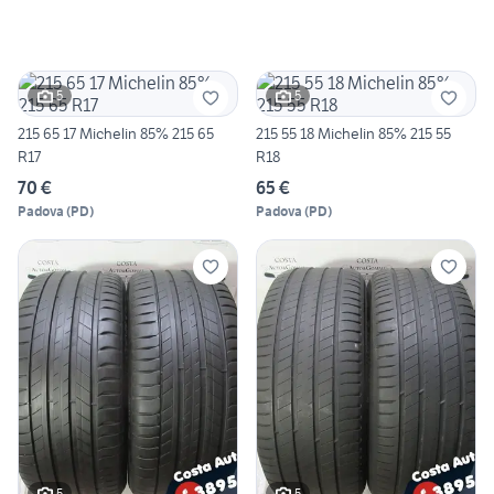
5
5
215 65 17 Michelin 85% 215 65
215 55 18 Michelin 85% 215 55
R17
R18
70 €
65 €
Padova
(
PD
)
Padova
(
PD
)
5
5