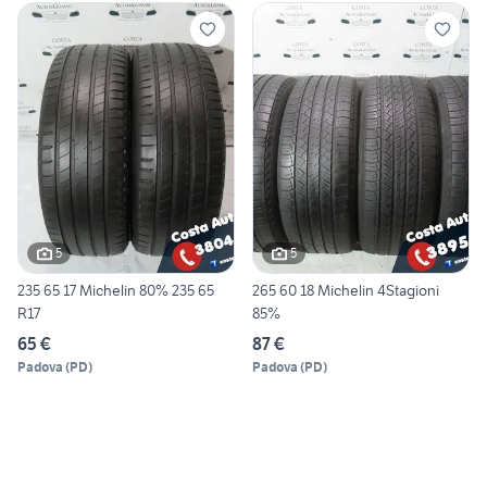
5
5
235 65 17 Michelin 80% 235 65
265 60 18 Michelin 4Stagioni
R17
85%
65 €
87 €
Padova
(
PD
)
Padova
(
PD
)