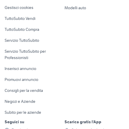
Veicoli commerciali
auto Pomigliano dArco
pianale agricolo usato
altro
Gestisci cookies
Modelli auto
Case vacanza
TuttoSubito Vendi
Uffici e Locali
TuttoSubito Compra
commerciali
Servizio TuttoSubito
elettronica
per la casa e la
sports e hobby
Servizio TuttoSubito per
persona
Informatica
Animali
Professionisti
Arredamento e
Console e
Accessori per
Casalinghi
Inserisci annuncio
Videogiochi
animali
Elettrodomestici
Promuovi annuncio
Audio/Video
Musica e Film
Giardino e Fai da te
Consigli per la vendita
Fotografia
Libri e Riviste
Abbigliamento e
Negozi e Aziende
Telefonia
Strumenti Musicali
Accessori
Subito per le aziende
Sports
Tutto per i bambini
Seguici su
Scarica gratis l'App
Biciclette