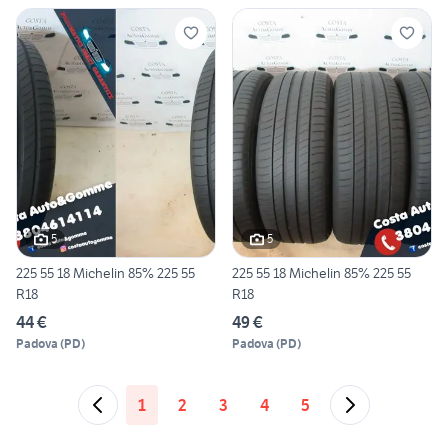
5
5
225 55 18 Michelin 85% 225 55
225 55 18 Michelin 85% 225 55
R18
R18
44 €
49 €
Padova
(
PD
)
Padova
(
PD
)
1
2
3
4
5