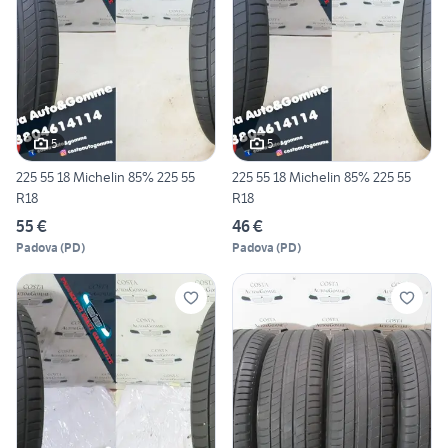
5
5
225 55 18 Michelin 85% 225 55
225 55 18 Michelin 85% 225 55
R18
R18
55 €
46 €
Padova
(
PD
)
Padova
(
PD
)