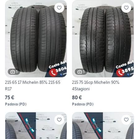
5
5
215 65 17 Michelin 85% 215 65
215 75 16cp Michelin 90%
R17
4Stagioni
75 €
80 €
Padova
(
PD
)
Padova
(
PD
)