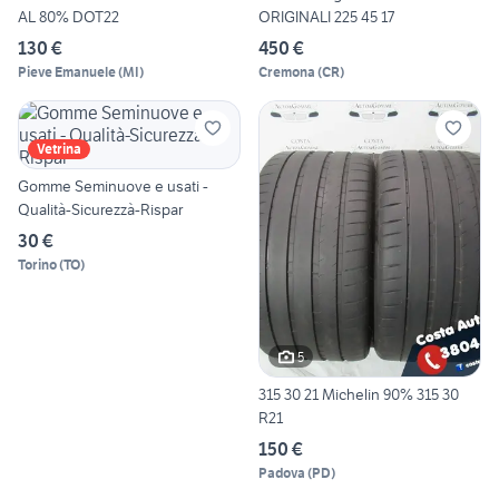
AL 80% DOT22
ORIGINALI 225 45 17
130 €
450 €
Pieve Emanuele
(
MI
)
Cremona
(
CR
)
Vetrina
Gomme Seminuove e usati -
Qualità-Sicurezzà-Rispar
30 €
Torino
(
TO
)
5
315 30 21 Michelin 90% 315 30
R21
150 €
Padova
(
PD
)