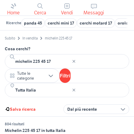
Home
Cerca
Vendi
Messaggi
panda 45
cerchi mini 17
cerchi motard 17
orologio
Ricerche
Subito
In vendita
michelin 225 45 17
Cosa cerchi?
Tutte le
Filtri
categorie
Salva ricerca
Dal più recente
804 risultati
Michelin 225 45 17 in tutta Italia