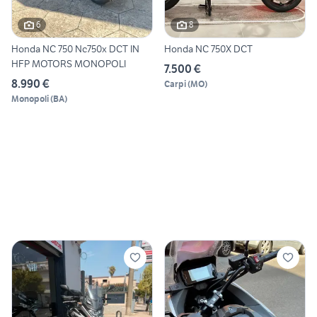
6
8
Honda NC 750 Nc750x DCT IN
Honda NC 750X DCT
HFP MOTORS MONOPOLI
7.500 €
8.990 €
Carpi
(
MO
)
Monopoli
(
BA
)