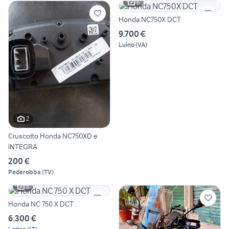
6
Honda NC750X DCT
9.700 €
Luino
(
VA
)
2
Cruscotto Honda NC750XD e
INTEGRA
200 €
Pederobba
(
TV
)
8
Honda NC 750 X DCT
6.300 €