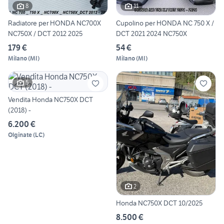
8
11
Radiatore per HONDA NC700X
Cupolino per HONDA NC 750 X /
NC750X / DCT 2012 2025
DCT 2021 2024 NC750X
179 €
54 €
Milano
(
MI
)
Milano
(
MI
)
5
Vendita Honda NC750X DCT
(2018) -
6.200 €
Olginate
(
LC
)
2
Honda NC750X DCT 10/2025
8.500 €