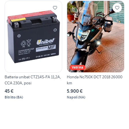
Vetrina
Batteria unibat CTZ14S-FA 11,2A,
Honda Nc750X DCT 2018 26000
CCA 230A, posi
km
45 €
5.900 €
Bitritto
(
BA
)
Napoli
(
NA
)