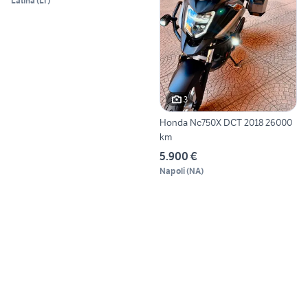
Latina
(
LT
)
3
Honda Nc750X DCT 2018 26000
km
5.900 €
Napoli
(
NA
)