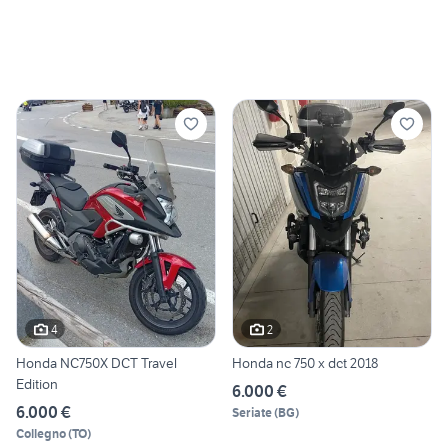
4
2
Honda NC750X DCT Travel
Honda nc 750 x dct 2018
Edition
6.000 €
6.000 €
Seriate
(
BG
)
Collegno
(
TO
)