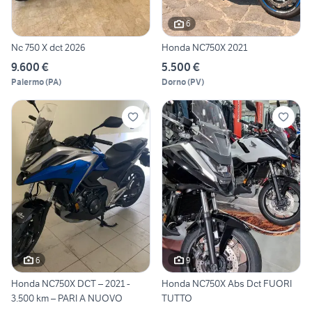
6
Nc 750 X dct 2026
Honda NC750X 2021
9.600 €
5.500 €
Palermo
(
PA
)
Dorno
(
PV
)
6
9
Honda NC750X DCT – 2021 -
Honda NC750X Abs Dct FUORI
3.500 km – PARI A NUOVO
TUTTO