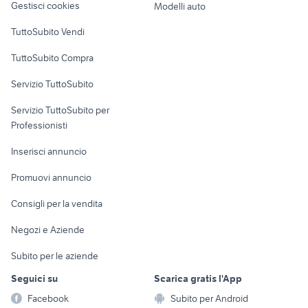
Gestisci cookies
Modelli auto
Case vacanza
TuttoSubito Vendi
Uffici e Locali
TuttoSubito Compra
commerciali
Servizio TuttoSubito
elettronica
per la casa e la
sports e hobby
Servizio TuttoSubito per
persona
Informatica
Animali
Professionisti
Arredamento e
Console e
Accessori per
Casalinghi
Inserisci annuncio
Videogiochi
animali
Elettrodomestici
Promuovi annuncio
Audio/Video
Musica e Film
Giardino e Fai da te
Consigli per la vendita
Fotografia
Libri e Riviste
Abbigliamento e
Negozi e Aziende
Telefonia
Strumenti Musicali
Accessori
Subito per le aziende
Sports
Tutto per i bambini
Seguici su
Scarica gratis l'App
Biciclette
Facebook
Subito per Android