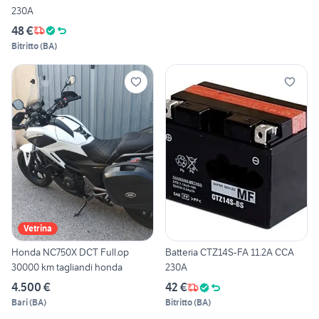
230A
48 €
Bitritto
(
BA
)
Vetrina
Honda NC750X DCT Full.op
Batteria CTZ14S-FA 11.2A CCA
30000 km tagliandi honda
230A
4.500 €
42 €
Bari
(
BA
)
Bitritto
(
BA
)