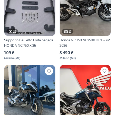
12
16
Supporto Bauletto Porta bagagli
Honda NC 750 NC750X DCT - YM
HONDA NC 750 X 25
2026
109 €
8.490 €
Milano
(
MI
)
Milano
(
MI
)