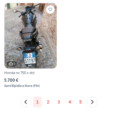
5
Honda nc 750 x dct
5.700 €
Sant'Elpidio a Mare
(
FM
)
1
2
3
4
5