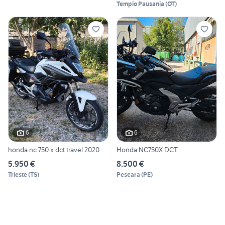
Tempio Pausania
(
OT
)
6
6
honda nc 750 x dct travel 2020
Honda NC750X DCT
5.950 €
8.500 €
Trieste
(
TS
)
Pescara
(
PE
)