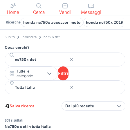
Home
Cerca
Vendi
Messaggi
honda nc750x accessori moto
honda nc750x 2019
Ricerche
Subito
In vendita
nc750x dct
Cosa cerchi?
Tutte le
Filtri
categorie
Salva ricerca
Dal più recente
209 risultati
Nc750x dct in tutta Italia