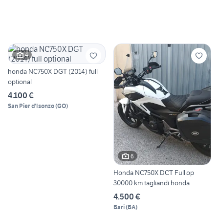
4
honda NC750X DGT (2014) full
optional
4.100 €
San Pier d'Isonzo
(
GO
)
6
Honda NC750X DCT Full.op
30000 km tagliandi honda
4.500 €
Bari
(
BA
)