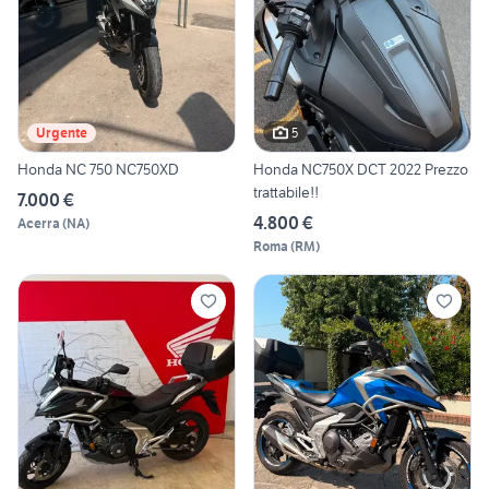
5
Urgente
Honda NC 750 NC750XD
Honda NC750X DCT 2022 Prezzo
trattabile!!
7.000 €
4.800 €
Acerra
(
NA
)
Roma
(
RM
)