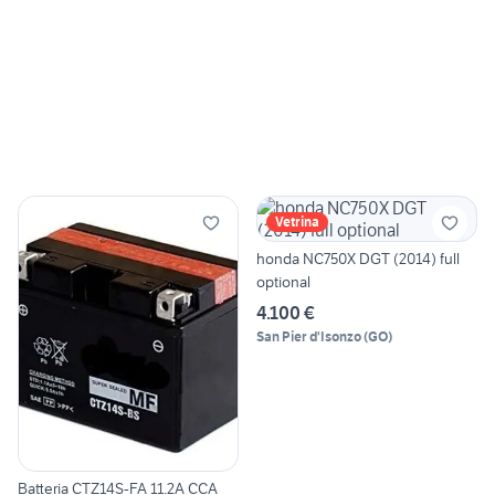
Vetrina
honda NC750X DGT (2014) full
optional
4.100 €
San Pier d'Isonzo
(
GO
)
Batteria CTZ14S-FA 11.2A CCA