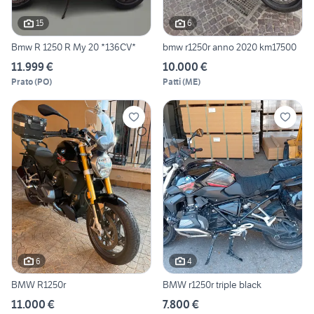
15
6
Bmw R 1250 R My 20 *136CV*
bmw r1250r anno 2020 km17500
11.999 €
10.000 €
Prato
(
PO
)
Patti
(
ME
)
6
4
BMW R1250r
BMW r1250r triple black
11.000 €
7.800 €