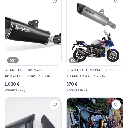
4
4
SCARICO TERMINALE
SCARICO TERMINALE HP6
AKRAPOVIC BMW R1250R
TITANIO BMW R1250R
R1250RS OMO
1.060 €
370 €
Potenza
(
PZ
)
Potenza
(
PZ
)