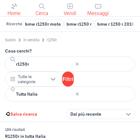
Home
Cerca
Vendi
Messaggi
bmw r1250r moto
bmw r1250 r
bmw r 1250 r 2019 a
Ricerche
Subito
In vendita
r1250r
Cosa cerchi?
Tutte le
Filtri
categorie
Salva ricerca
Dal più recente
186 risultati
R1250r in tutta Italia