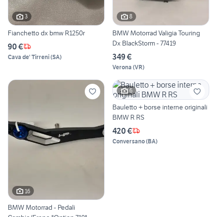
3
8
Fianchetto dx bmw R1250r
BMW Motorrad Valigia Touring
Dx BlackStorm - 77419
90 €
349 €
Cava de' Tirreni
(
SA
)
Verona
(
VR
)
6
Bauletto + borse interne originali
BMW R RS
420 €
Conversano
(
BA
)
16
BMW Motorrad - Pedali