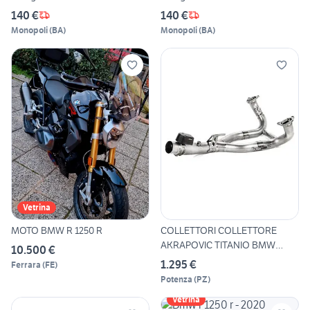
140 €
140 €
Monopoli
(
BA
)
Monopoli
(
BA
)
Vetrina
MOTO BMW R 1250 R
COLLETTORI COLLETTORE
AKRAPOVIC TITANIO BMW
10.500 €
R1250G
1.295 €
Ferrara
(
FE
)
Potenza
(
PZ
)
Vetrina