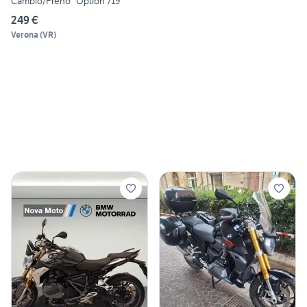
Cambio/Freno "Option 719"
249 €
Verona
(
VR
)