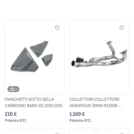
3
FIANCHETTI SOTTO SELLA
COLLETTORI COLLETTORE
CARBONIO BMW GS 1200 1250
AKRAPOVIC BMW R1250R -
R1250
210 €
1.100 €
Potenza
(
PZ
)
Potenza
(
PZ
)