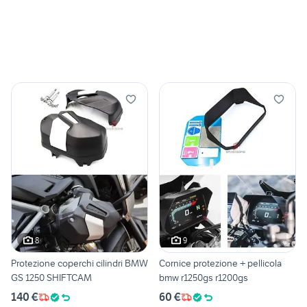
8
9
Protezione coperchi cilindri BMW
Cornice protezione + pellicola
GS 1250 SHIFTCAM
bmw r1250gs r1200gs
140 €
60 €