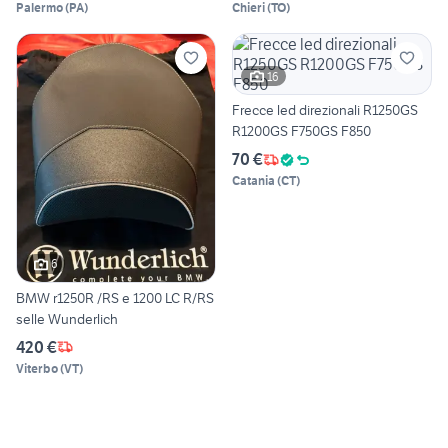
Palermo
(
PA
)
Chieri
(
TO
)
16
Frecce led direzionali R1250GS
R1200GS F750GS F850
70 €
Catania
(
CT
)
6
BMW r1250R /RS e 1200 LC R/RS
selle Wunderlich
420 €
Viterbo
(
VT
)