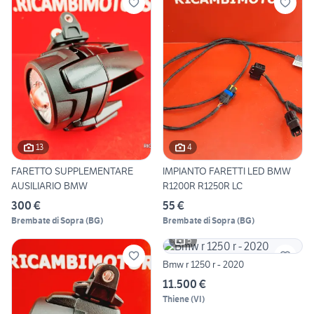
13
4
FARETTO SUPPLEMENTARE
IMPIANTO FARETTI LED BMW
AUSILIARIO BMW
R1200R R1250R LC
300 €
55 €
Brembate di Sopra
(
BG
)
Brembate di Sopra
(
BG
)
5
Bmw r 1250 r - 2020
11.500 €
Thiene
(
VI
)