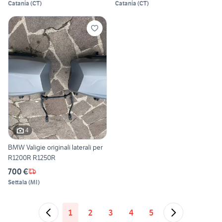
Catania
(
CT
)
Catania
(
CT
)
4
BMW Valigie originali laterali per
R1200R R1250R
700 €
Settala
(
MI
)
1
2
3
4
5