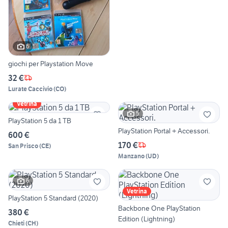
6
giochi per Playstation Move
32 €
Lurate Caccivio
(
CO
)
Vetrina
5
PlayStation 5 da 1 TB
PlayStation Portal + Accessori.
600 €
170 €
San Prisco
(
CE
)
Manzano
(
UD
)
6
Vetrina
PlayStation 5 Standard (2020)
Backbone One PlayStation
380 €
Edition (Lightning)
Chieti
(
CH
)