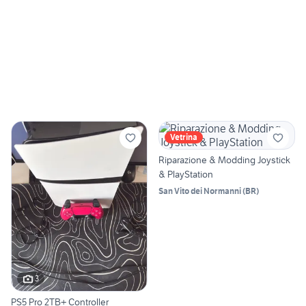
Vetrina
Riparazione & Modding Joystick
& PlayStation
San Vito dei Normanni
(
BR
)
3
PS5 Pro 2TB+ Controller