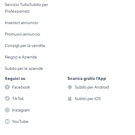
Servizio TuttoSubito per
persona
Informatica
Animali
Professionisti
Arredamento e
Console e
Accessori per
Casalinghi
Inserisci annuncio
Videogiochi
animali
Elettrodomestici
Promuovi annuncio
Audio/Video
Musica e Film
Giardino e Fai da te
Consigli per la vendita
Fotografia
Libri e Riviste
Abbigliamento e
Negozi e Aziende
Telefonia
Strumenti Musicali
Accessori
Subito per le aziende
Sports
Tutto per i bambini
Seguici su
Scarica gratis l'App
Biciclette
Facebook
Subito per Android
Collezionismo
TikTok
Subito per iOS
Instagram
YouTube