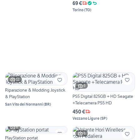
69 €
Torino
(
TO
)
12
6
Riparazione & Modding Joystick
PS5 Digital 825GB + HD Seagate
& PlayStation
+Telecamera PS5 HD
San Vito dei Normanni
(
BR
)
450 €
Vezzano Ligure
(
SP
)
6
6
PlayStation portat