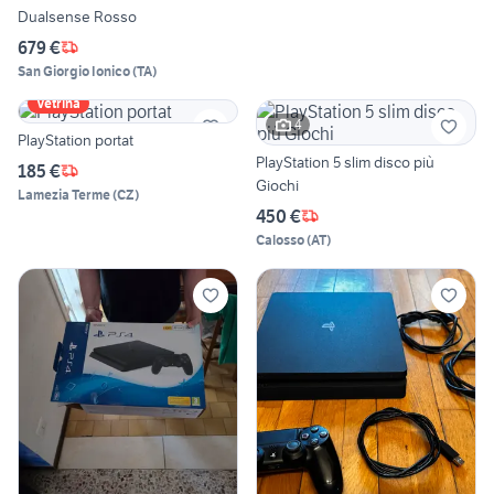
Dualsense Rosso
679 €
San Giorgio Ionico
(
TA
)
Vetrina
4
PlayStation portat
PlayStation 5 slim disco più
185 €
Giochi
Lamezia Terme
(
CZ
)
450 €
Calosso
(
AT
)