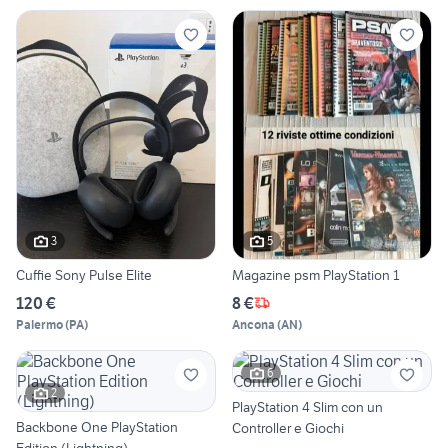
3
5
Cuffie Sony Pulse Elite
Magazine psm PlayStation 1
120 €
8 €
Palermo
(
PA
)
Ancona
(
AN
)
6
2
PlayStation 4 Slim con un
Backbone One PlayStation
Controller e Giochi
Edition (Lightning)