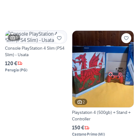
5
Console PlayStation 4 Slim (PS4
Slim) - Usata
120 €
Perugia
(
PG
)
2
Playstation 4 (500gb) + Stand +
Controller
150 €
Castano Primo
(
MI
)