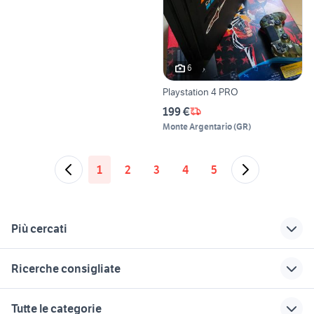
6
Playstation 4 PRO
199 €
Monte Argentario
(
GR
)
1
2
3
4
5
Più cercati
Correlati
Richerche simili
Suggerimenti
Ricerche consigliate
playstation erice
playstation
microcar auto
frattamaggiore
trattori usati modena
affitto casarsa della delizia
playstation fat
nissan silvia
Tutte le categorie
playstation raffadali