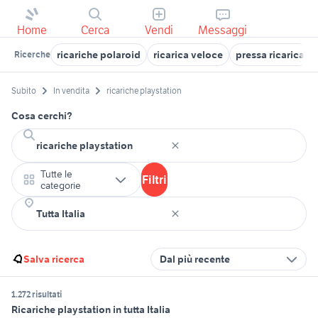
Home
Cerca
Vendi
Messaggi
ricariche polaroid
ricarica veloce
pressa ricarica
Ricerche
Subito
In vendita
ricariche playstation
Cosa cerchi?
Tutte le
Filtri
categorie
Salva ricerca
Dal più recente
1.272 risultati
Ricariche playstation in tutta Italia