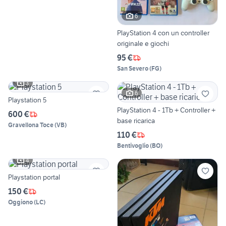
6
PlayStation 4 con un controller
originale e giochi
95 €
San Severo
(
FG
)
3
6
Playstation 5
PlayStation 4 - 1Tb + Controller +
600 €
base ricarica
Gravellona Toce
(
VB
)
110 €
Bentivoglio
(
BO
)
4
Playstation portal
150 €
Oggiono
(
LC
)