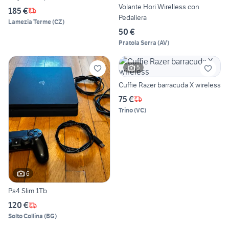
Volante Hori Wirelless con
185 €
Pedaliera
Lamezia Terme
(
CZ
)
50 €
Pratola Serra
(
AV
)
5
Cuffie Razer barracuda X wireless
75 €
Trino
(
VC
)
6
Ps4 Slim 1Tb
120 €
Solto Collina
(
BG
)