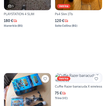
5
Vetrina
PLAYSTATION 4 SLIM
Ps4 Slim 1Tb
180 €
120 €
Manerbio
(
BS
)
Solto Collina
(
BG
)
Vetrina
Cuffie Razer barracuda X wireless
75 €
Trino
(
VC
)