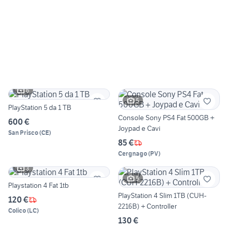
6
5
PlayStation 5 da 1 TB
Console Sony PS4 Fat 500GB +
600 €
Joypad e Cavi
San Prisco
(
CE
)
85 €
Cergnago
(
PV
)
3
5
Playstation 4 Fat 1tb
PlayStation 4 Slim 1TB (CUH-
120 €
2216B) + Controller
Colico
(
LC
)
130 €