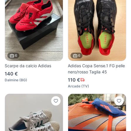
6
6
Scarpe da calcio Adidas
Adidas Copa Sense.1 FG pelle
nero/rosso Taglia 45
140 €
110 €
Dalmine
(
BG
)
Arcade
(
TV
)