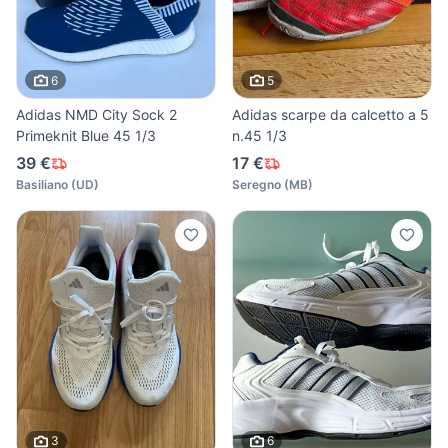
6
5
Adidas NMD City Sock 2
Adidas scarpe da calcetto a 5
Primeknit Blue 45 1/3
n.45 1/3
39 €
17 €
Basiliano
(
UD
)
Seregno
(
MB
)
3
6