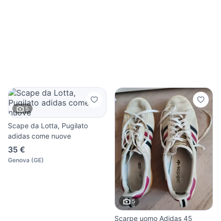
5
Scape da Lotta, Pugilato
adidas come nuove
35 €
Genova
(
GE
)
5
Scarpe uomo Adidas 45