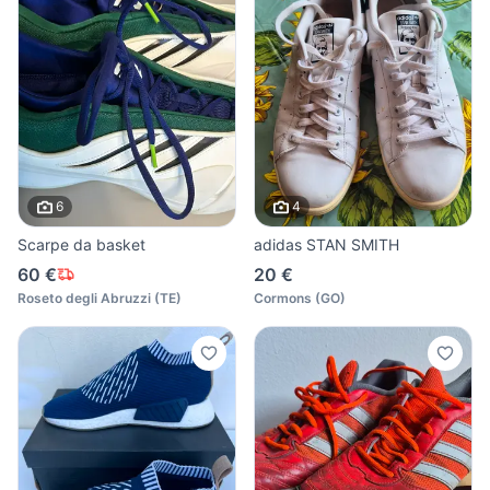
6
4
Scarpe da basket
adidas STAN SMITH
60 €
20 €
Roseto degli Abruzzi
(
TE
)
Cormons
(
GO
)