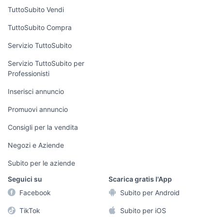
Case vacanza
TuttoSubito Vendi
Uffici e Locali
TuttoSubito Compra
commerciali
Servizio TuttoSubito
elettronica
per la casa e la
sports e hobby
Servizio TuttoSubito per
persona
Professionisti
Informatica
Animali
Arredamento e
Inserisci annuncio
Console e
Accessori per
Casalinghi
Videogiochi
animali
Promuovi annuncio
Elettrodomestici
Audio/Video
Musica e Film
Consigli per la vendita
Giardino e Fai da
Fotografia
Libri e Riviste
te
Negozi e Aziende
Telefonia
Strumenti Musicali
Abbigliamento e
Subito per le aziende
Accessori
Sports
Seguici su
Scarica gratis l'App
Tutto per i bambini
Facebook
Subito per Android
Biciclette
TikTok
Subito per iOS
Collezionismo