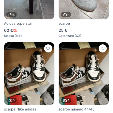
5
2
Adidas superstar
scarpe
60 €
25 €
Massa
(
MS
)
Catanzaro
(
CZ
)
5
4
scarpe Nike adidas
scarpe numero 44/45