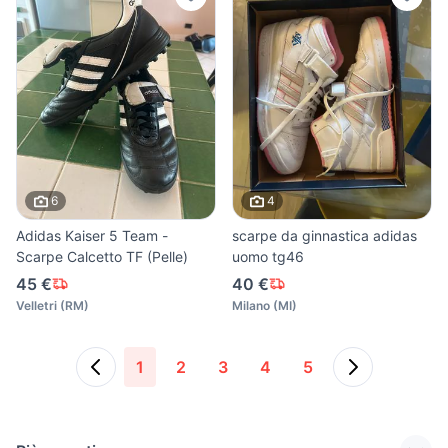
6
4
Adidas Kaiser 5 Team -
scarpe da ginnastica adidas
Scarpe Calcetto TF (Pelle)
uomo tg46
45 €
40 €
Velletri
(
RM
)
Milano
(
MI
)
1
2
3
4
5