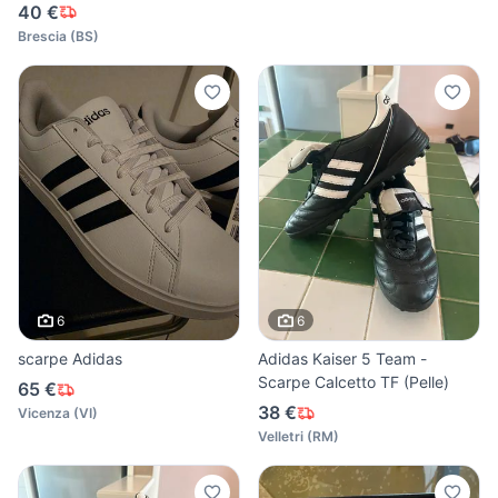
40 €
Brescia
(
BS
)
6
6
scarpe Adidas
Adidas Kaiser 5 Team -
Scarpe Calcetto TF (Pelle)
65 €
38 €
Vicenza
(
VI
)
Velletri
(
RM
)