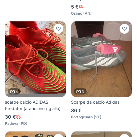
5 €
Osimo
(
AN
)
4
3
scarpe calcio ADIDAS
Scarpe da calcio Adidas
Predator (arancione / giallo)
36 €
30 €
Portogruaro
(
VE
)
Padova
(
PD
)