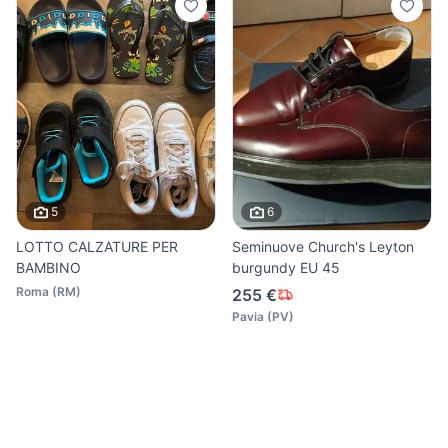
5
6
LOTTO CALZATURE PER
Seminuove Church's Leyton
BAMBINO
burgundy EU 45
Roma
(
RM
)
255 €
Pavia
(
PV
)