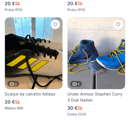
20 €
20 €
Prato
(
PO
)
Prato
(
PO
)
2
5
Scarpe da calcetto Adidas
Under Armour Stephen Curry
3 Dub Nation
20 €
30 €
Milano
(
MI
)
Como
(
CO
)