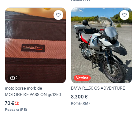
2
Vetrina
moto borse morbide
BMW R1150 GS ADVENTURE
MOTORBIKE PASSION gs1250
8.300 €
70 €
Roma
(
RM
)
Pescara
(
PE
)