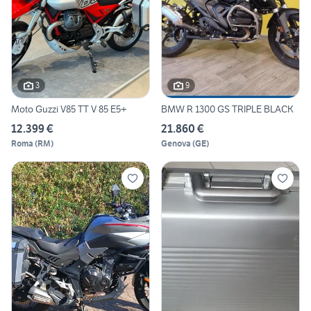
3
9
Moto Guzzi V85 TT V 85 E5+
BMW R 1300 GS TRIPLE BLACK
12.399 €
21.860 €
Roma
(
RM
)
Genova
(
GE
)