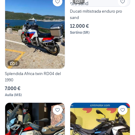
6
Ducati miltistrada enduro pro
sand
12.000 €
Sortino
(
SR
)
6
Splendida Africa twin RD04 del
1990
7.000 €
Aulla
(
MS
)