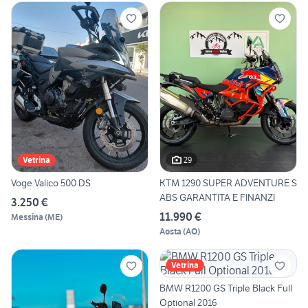
29
Vetrina
Voge Valico 500 DS
KTM 1290 SUPER ADVENTURE S
ABS GARANTITA E FINANZI
3.250 €
11.990 €
Messina
(
ME
)
Aosta
(
AO
)
Vetrina
BMW R1200 GS Triple Black Full
Optional 2016