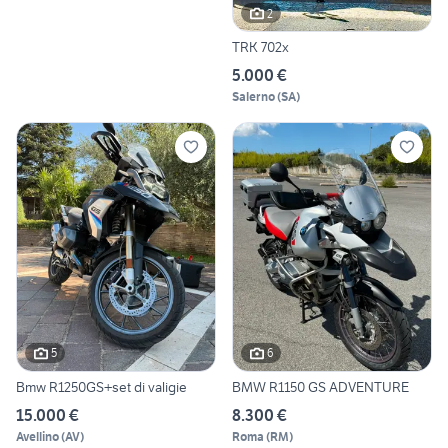
2
TRK 702x
5.000 €
Salerno
(
SA
)
5
6
Bmw R1250GS+set di valigie
BMW R1150 GS ADVENTURE
15.000 €
8.300 €
Avellino
(
AV
)
Roma
(
RM
)