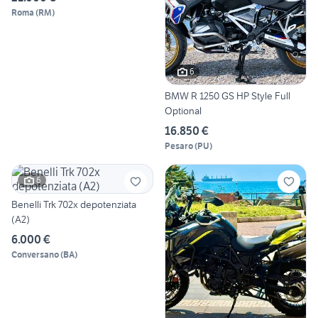
Roma
(
RM
)
6
BMW R 1250 GS HP Style Full
Optional
16.850 €
Pesaro
(
PU
)
6
Benelli Trk 702x depotenziata
(A2)
6.000 €
Conversano
(
BA
)