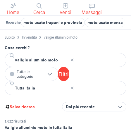
Home
Cerca
Vendi
Messaggi
moto usate trapani e provincia
moto usate monza
l
Ricerche
Subito
In vendita
valigie alluminio moto
Cosa cerchi?
Tutte le
Filtri
categorie
Salva ricerca
Dal più recente
1.622 risultati
Valigie alluminio moto in tutta Italia