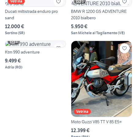
6
Vetrina
Ducati miltistrada enduro pro
BMW R 1200 GS ADVENTURE
sand
2010 bialbero
12.000 €
5.950 €
Sortino
(
SR
)
San Michele al Tagliamento
(
VE
)
4
Ktm 990 adventure
9.499 €
Adria
(
RO
)
Vetrina
Moto Guzzi V85 TT V 85 E5+
12.399 €
Roma
(
RM
)