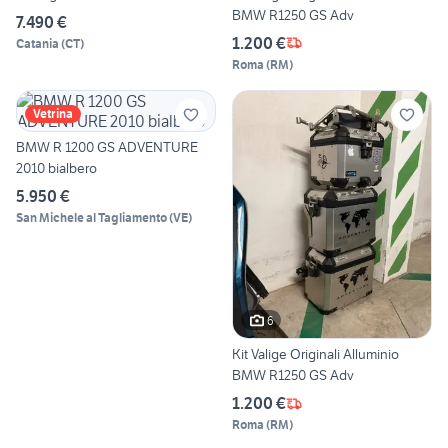
BMW R1250 GS Adv
7.490 €
1.200 €
Catania
(
CT
)
Roma
(
RM
)
Vetrina
BMW R 1200 GS ADVENTURE
2010 bialbero
5.950 €
San Michele al Tagliamento
(
VE
)
6
Kit Valige Originali Alluminio
BMW R1250 GS Adv
1.200 €
Roma
(
RM
)