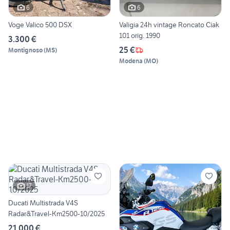
6
6
Voge Valico 500 DSX
Valigia 24h vintage Roncato Ciak
101 orig. 1990
3.300 €
25 €
Montignoso
(
MS
)
Modena
(
MO
)
17
Ducati Multistrada V4S
Radar&Travel-Km2500-10/2025
21.000 €