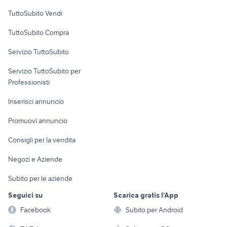
Case vacanza
TuttoSubito Vendi
Uffici e Locali
TuttoSubito Compra
commerciali
Servizio TuttoSubito
elettronica
per la casa e la
sports e hobby
Servizio TuttoSubito per
persona
Informatica
Animali
Professionisti
Arredamento e
Console e
Accessori per
Casalinghi
Inserisci annuncio
Videogiochi
animali
Elettrodomestici
Promuovi annuncio
Audio/Video
Musica e Film
Giardino e Fai da te
Consigli per la vendita
Fotografia
Libri e Riviste
Abbigliamento e
Negozi e Aziende
Telefonia
Strumenti Musicali
Accessori
Subito per le aziende
Sports
Tutto per i bambini
Seguici su
Scarica gratis l'App
Biciclette
Facebook
Subito per Android
Collezionismo