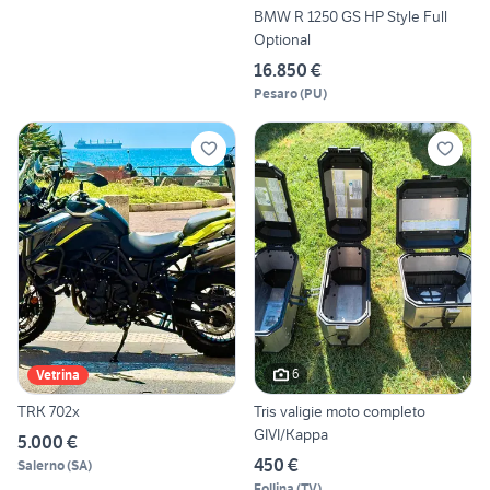
BMW R 1250 GS HP Style Full
Optional
16.850 €
Pesaro
(
PU
)
6
Vetrina
TRK 702x
Tris valigie moto completo
GIVI/Kappa
5.000 €
450 €
Salerno
(
SA
)
Follina
(
TV
)