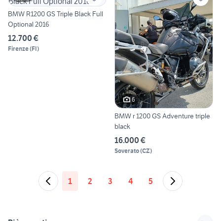
BMW R1200 GS Triple Black Full
Optional 2016
12.700 €
Firenze
(
FI
)
6
BMW r 1200 GS Adventure triple
black
16.000 €
Soverato
(
CZ
)
1
2
3
4
5