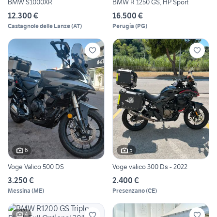
BMW S1000XR
BMW R 1250 GS, HP Sport
12.300 €
16.500 €
Castagnole delle Lanze
(
AT
)
Perugia
(
PG
)
6
5
Voge Valico 500 DS
Voge valico 300 Ds - 2022
3.250 €
2.400 €
Messina
(
ME
)
Presenzano
(
CE
)
4