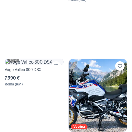
3
Voge Valico 800 DSX
7.990 €
Roma
(
RM
)
Vetrina