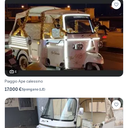
4
Piaggio Ape calessino
17.000 €
Spongano
(
LE
)