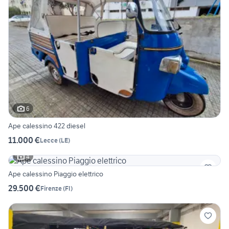
6
Ape calessino 422 diesel
11.000 €
Lecce
(
LE
)
4
Ape calessino Piaggio elettrico
29.500 €
Firenze
(
FI
)