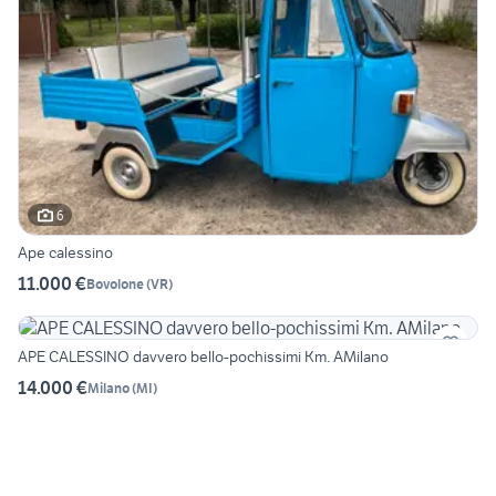
6
Ape calessino
11.000 €
Bovolone
(
VR
)
APE CALESSINO davvero bello-pochissimi Km. AMilano
14.000 €
Milano
(
MI
)