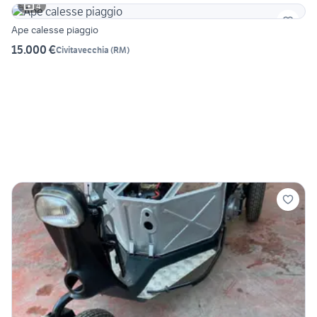
4
Ape calesse piaggio
15.000 €
Civitavecchia
(
RM
)