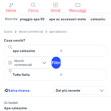
Home
Cerca
Vendi
Messaggi
piaggio ape 50
ape ac accessori moto
calessino mo
Ricerche
Subito
Veicoli commerciali
ape calessino
Cosa cerchi?
Veicoli
Filtri
commerciali
Salva ricerca
Dal più recente
21 risultati
Ape calessino