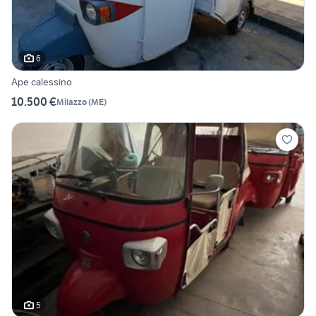
6
Ape calessino
10.500 €
Milazzo
(
ME
)
5