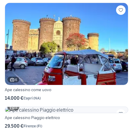
6
Ape calessino come uovo
14.000 €
Capri
(
NA
)
4
Ape calessino Piaggio elettrico
29.500 €
Firenze
(
FI
)