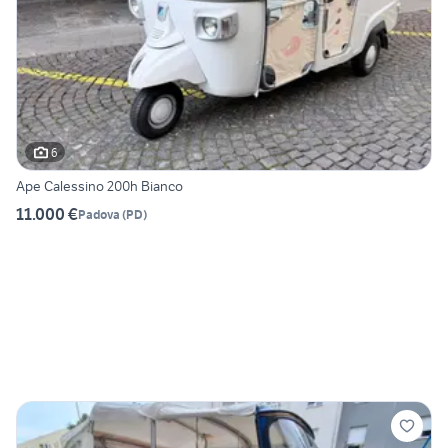
6
Ape Calessino 200h Bianco
11.000 €
Padova
(
PD
)