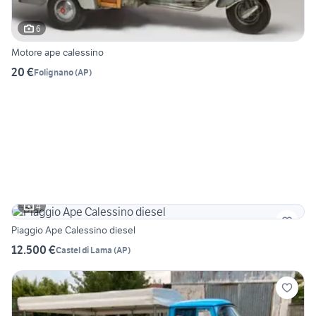
6
Motore ape calessino
20 €
Folignano
(
AP
)
4
Piaggio Ape Calessino diesel
12.500 €
Castel di Lama
(
AP
)