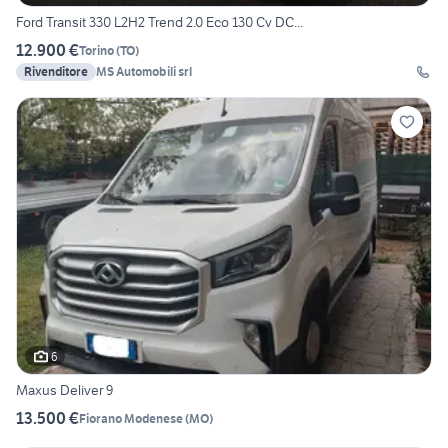
Ford Transit 330 L2H2 Trend 2.0 Eco 130 Cv DC...
12.900 €
Torino
(
TO
)
Rivenditore
MS Automobili srl
6
Maxus Deliver 9
13.500 €
Fiorano Modenese
(
MO
)