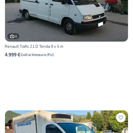
6
Renault Trafic 2.1 D Tenda 8 x 5 m
4.999 €
Colli al Metauro
(
PU
)