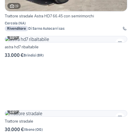
19
Trattore stradale Astra HD7 66.45 con semirimorchi
Cercola
(
NA
)
Rivenditore
Di Sarno Autocarri sas
5
astra hd7 ribaltabile
33.000 €
Brindisi
(
BR
)
5
Trattore stradale
30.000 €
Ilbono
(
OG
)