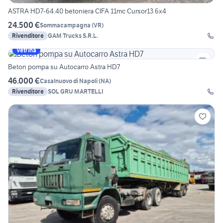
ASTRA HD7-64.40 betoniera CIFA 11mc Cursor13 6x4
24.500 €
Sommacampagna
(
VR
)
Rivenditore
GAM Trucks S.R.L.
Vetrina
Beton pompa su Autocarro Astra HD7
46.000 €
Casalnuovo di Napoli
(
NA
)
Rivenditore
SOL GRU MARTELLI