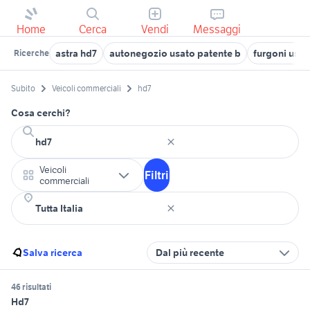
Home
Cerca
Vendi
Messaggi
astra hd7
autonegozio usato patente b
furgoni usat
Ricerche
Subito
Veicoli commerciali
hd7
Cosa cerchi?
Veicoli
Filtri
commerciali
Salva ricerca
Dal più recente
46 risultati
Hd7