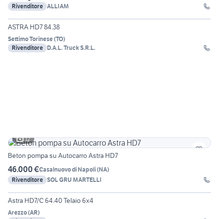
Rivenditore
ALLIAM
7
ASTRA HD7 84.38
Settimo Torinese
(
TO
)
Rivenditore
D.A.L. Truck S.R.L.
12
Beton pompa su Autocarro Astra HD7
46.000 €
Casalnuovo di Napoli
(
NA
)
Rivenditore
SOL GRU MARTELLI
9
Astra HD7/C 64.40 Telaio 6x4
Arezzo
(
AR
)