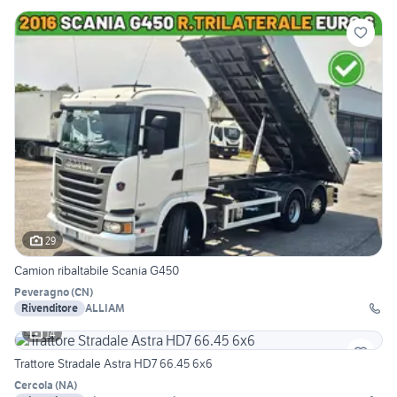
29
Camion ribaltabile Scania G450
Peveragno
(
CN
)
Rivenditore
ALLIAM
14
Trattore Stradale Astra HD7 66.45 6x6
Cercola
(
NA
)