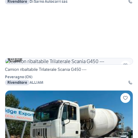
Rivenditore
Di Sarno Autocarri sas
30
Camion ribaltabile Trilaterale Scania G450 ---
Peveragno
(
CN
)
Rivenditore
ALLIAM