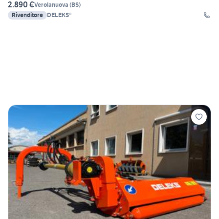
2.890 €
Verolanuova
(
BS
)
Rivenditore
DELEKS®