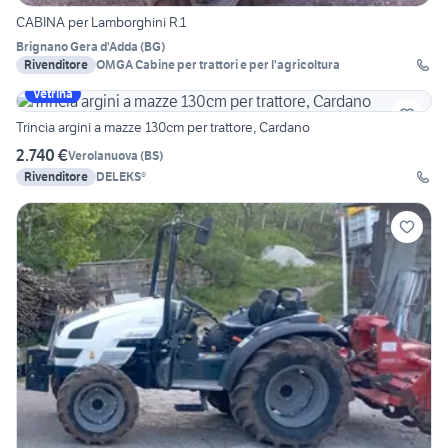
CABINA per Lamborghini R.1
Brignano Gera d'Adda
(
BG
)
Rivenditore
OMGA Cabine per trattori e per l'agricoltura
Vetrina
Trincia argini a mazze 130cm per trattore, Cardano
2.740 €
Verolanuova
(
BS
)
Rivenditore
DELEKS®