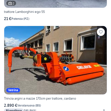
2
trattore Lamborghini ego 55
21 €
Potenza
(
PZ
)
Vetrina
Trincia argini a mazze 170cm per trattore, cardano
2.890 €
Verolanuova
(
BS
)
Rivenditore
DELEKS®