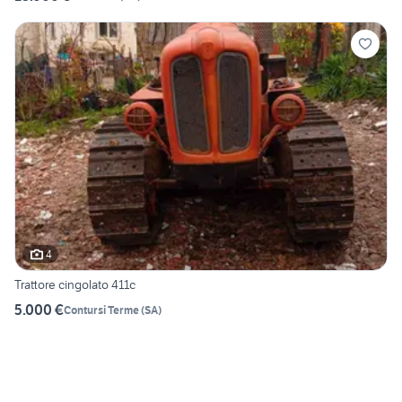
4
Trattore cingolato 411c
5.000 €
Contursi Terme
(
SA
)