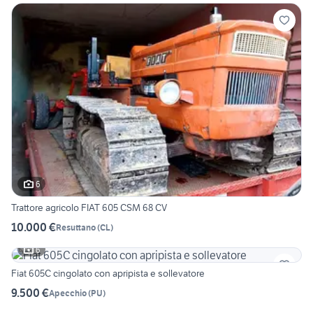
6
Trattore agricolo FIAT 605 CSM 68 CV
10.000 €
Resuttano
(
CL
)
6
Fiat 605C cingolato con apripista e sollevatore
9.500 €
Apecchio
(
PU
)