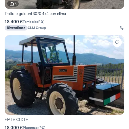
6
Trattore goldoni 3070 4x4 con clima
18.400 €
Tombolo
(
PD
)
Rivenditore
CLM Group
FIAT 680 DTH
18.000 €
Piacenza
(
PC
)