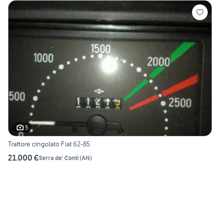
5
Trattore cingolato Fiat 62-85
21.000 €
Serra de' Conti
(
AN
)