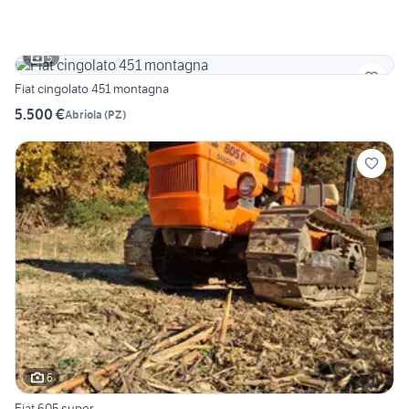
5
Fiat cingolato 451 montagna
5.500 €
Abriola
(
PZ
)
6
Fiat 605 super