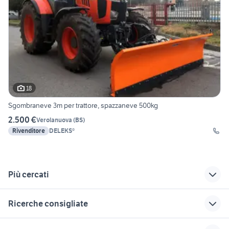
18
Sgombraneve 3m per trattore, spazzaneve 500kg
2.500 €
Verolanuova
(
BS
)
Rivenditore
DELEKS®
Più cercati
Correlati
Richerche simili
Suggerimenti
Ricerche consigliate
trattori fiat motori
trattore fiat 300
autonegozio usato
Molise
patente b
trattori usati siena
renault trafic
tirante sollevatore