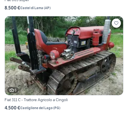
8.500 €
Castel di Lama
(
AP
)
6
Fiat 311 C - Trattore Agricolo a Cingoli
4.500 €
Castiglione del Lago
(
PG
)