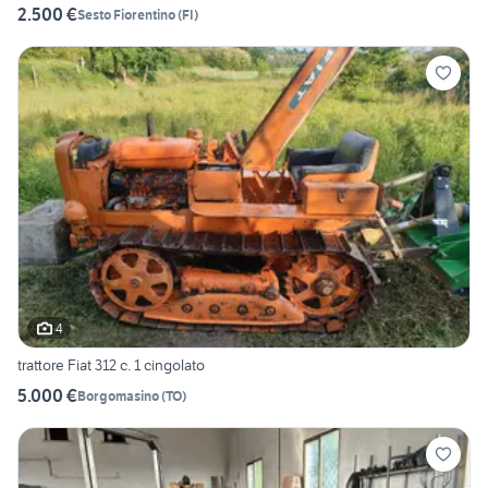
2.500 €
Sesto Fiorentino
(
FI
)
4
trattore Fiat 312 c. 1 cingolato
5.000 €
Borgomasino
(
TO
)