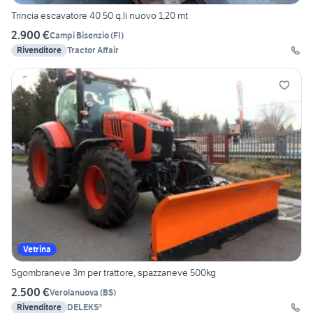
Trincia escavatore 40 50 q.li nuovo 1,20 mt
2.900 €
Campi Bisenzio
(
FI
)
Rivenditore
Tractor Affair
Vetrina
Sgombraneve 3m per trattore, spazzaneve 500kg
2.500 €
Verolanuova
(
BS
)
Rivenditore
DELEKS®