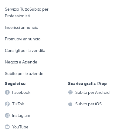
elettronica
per la casa e la
sports e hobby
Servizio TuttoSubito per
persona
Informatica
Animali
Professionisti
Arredamento e
Console e
Accessori per
Casalinghi
Inserisci annuncio
Videogiochi
animali
Elettrodomestici
Promuovi annuncio
Audio/Video
Musica e Film
Giardino e Fai da te
Consigli per la vendita
Fotografia
Libri e Riviste
Abbigliamento e
Negozi e Aziende
Telefonia
Strumenti Musicali
Accessori
Subito per le aziende
Sports
Tutto per i bambini
Seguici su
Scarica gratis l'App
Biciclette
Facebook
Subito per Android
Collezionismo
TikTok
Subito per iOS
Instagram
YouTube