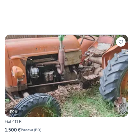
6
Fiat 411 R
1.500 €
Padova
(
PD
)