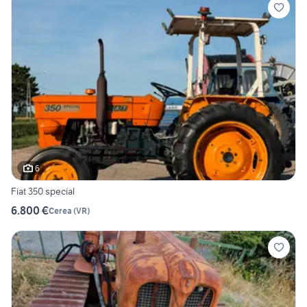
6
Fiat 350 special
6.800 €
Cerea
(
VR
)