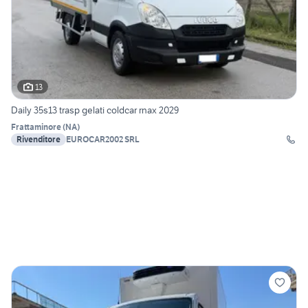
13
Daily 35s13 trasp gelati coldcar rnax 2029
Frattaminore
(
NA
)
Rivenditore
EUROCAR2002 SRL