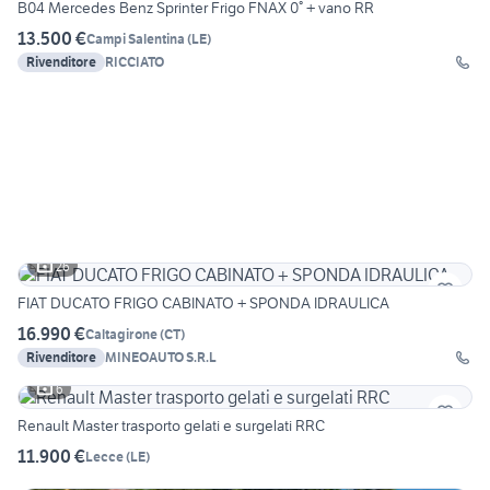
B04 Mercedes Benz Sprinter Frigo FNAX 0° + vano RR
13.500 €
Campi Salentina
(
LE
)
Rivenditore
RICCIATO
26
FIAT DUCATO FRIGO CABINATO + SPONDA IDRAULICA
16.990 €
Caltagirone
(
CT
)
Rivenditore
MINEOAUTO S.R.L
6
Renault Master trasporto gelati e surgelati RRC
11.900 €
Lecce
(
LE
)