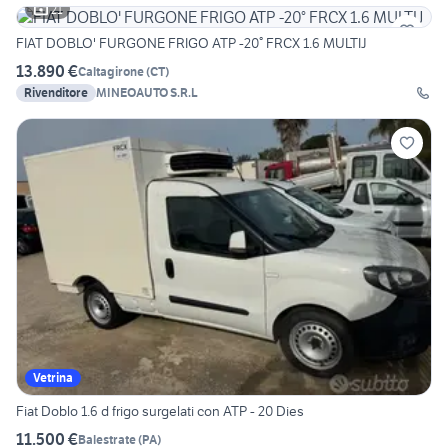
21
FIAT DOBLO' FURGONE FRIGO ATP -20° FRCX 1.6 MULTIJ
13.890 €
Caltagirone
(
CT
)
Rivenditore
MINEOAUTO S.R.L
Vetrina
Fiat Doblo 1.6 d frigo surgelati con ATP - 20 Dies
11.500 €
Balestrate
(
PA
)