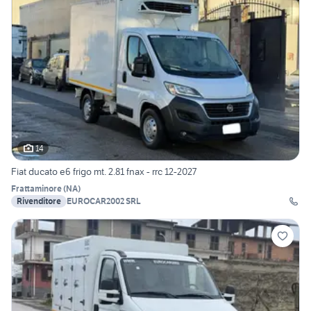
14
Fiat ducato e6 frigo mt. 2.81 fnax - rrc 12-2027
Frattaminore
(
NA
)
Rivenditore
EUROCAR2002 SRL