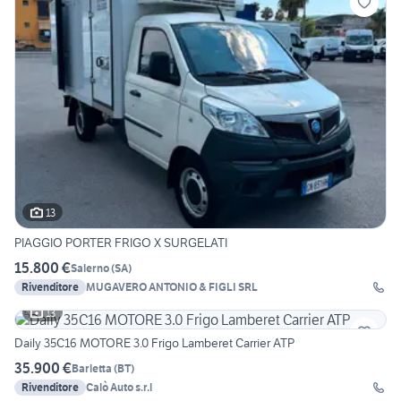
13
PIAGGIO PORTER FRIGO X SURGELATI
15.800 €
Salerno
(
SA
)
Rivenditore
MUGAVERO ANTONIO & FIGLI SRL
13
Daily 35C16 MOTORE 3.0 Frigo Lamberet Carrier ATP
35.900 €
Barletta
(
BT
)
Rivenditore
Calò Auto s.r.l