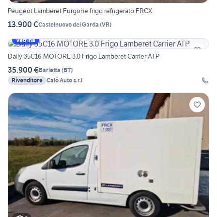
Peugeot Lamberet Furgone frigo refrigerato FRCX
13.900 €
Castelnuovo del Garda
(
VR
)
Vetrina
Daily 35C16 MOTORE 3.0 Frigo Lamberet Carrier ATP
35.900 €
Barletta
(
BT
)
Rivenditore
Calò Auto s.r.l