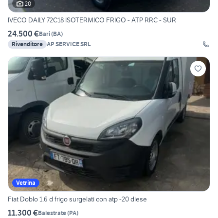
20
IVECO DAILY 72C18 ISOTERMICO FRIGO - ATP RRC - SUR
24.500 €
Bari
(
BA
)
Rivenditore
AP SERVICE SRL
Vetrina
Fiat Doblo 1.6 d frigo surgelati con atp -20 diese
11.300 €
Balestrate
(
PA
)