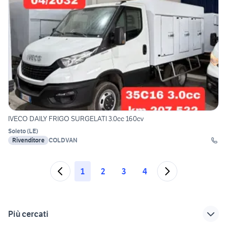
IVECO DAILY FRIGO SURGELATI 3.0cc 160cv
Soleto
(
LE
)
Rivenditore
COLDVAN
1
2
3
4
Più cercati