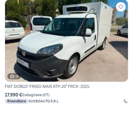
19
FIAT DOBLO' FRIGO MAXI ATP-20° FRCX -2021-
17.990 €
Caltagirone
(
CT
)
Rivenditore
MINEOAUTO S.R.L