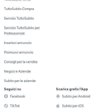
Uffici e Locali
TuttoSubito Compra
commerciali
Servizio TuttoSubito
elettronica
per la casa e la
sports e hobby
Servizio TuttoSubito per
persona
Informatica
Animali
Professionisti
Arredamento e
Console e
Accessori per
Casalinghi
Inserisci annuncio
Videogiochi
animali
Elettrodomestici
Promuovi annuncio
Audio/Video
Musica e Film
Giardino e Fai da te
Consigli per la vendita
Fotografia
Libri e Riviste
Abbigliamento e
Negozi e Aziende
Telefonia
Strumenti Musicali
Accessori
Subito per le aziende
Sports
Tutto per i bambini
Seguici su
Scarica gratis l'App
Biciclette
Facebook
Subito per Android
Collezionismo
TikTok
Subito per iOS