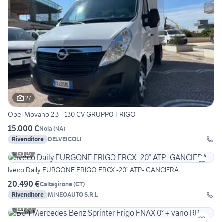
27
Opel Movano 2.3 - 130 CV GRUPPO FRIGO
15.000 €
Nola
(
NA
)
Rivenditore
DELVEICOLI
15
Iveco Daily FURGONE FRIGO FRCX -20° ATP- GANCIERA
20.490 €
Caltagirone
(
CT
)
Rivenditore
MINEOAUTO S.R.L
20