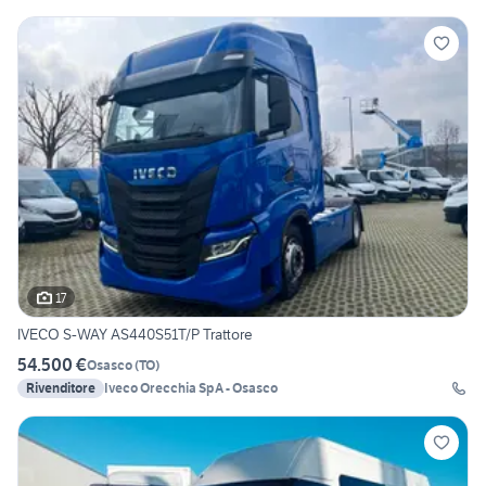
17
IVECO S-WAY AS440S51T/P Trattore
54.500 €
Osasco
(
TO
)
Rivenditore
Iveco Orecchia SpA - Osasco