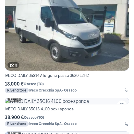
9
IVECO DAILY 35S14V furgone passo 3520 L2H2
18.000 €
Osasco
(
TO
)
Rivenditore
Iveco Orecchia SpA - Osasco
10
IVECO DAILY 35C16 4100 box+sponda
38.900 €
Osasco
(
TO
)
Rivenditore
Iveco Orecchia SpA - Osasco
11