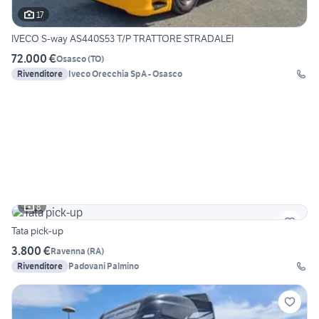
17
IVECO S-way AS440S53 T/P TRATTORE STRADALEI
72.000 €
Osasco
(
TO
)
Rivenditore
Iveco Orecchia SpA - Osasco
8
Tata pick-up
3.800 €
Ravenna
(
RA
)
Rivenditore
Padovani Palmino