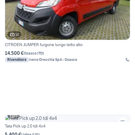
10
CITROEN JUMPER furgone lungo tetto alto
14.500 €
Osasco
(
TO
)
Rivenditore
Iveco Orecchia SpA - Osasco
6
Tata Pick up 2.0 tdi 4x4
5.400 €
Udine
(
UD
)