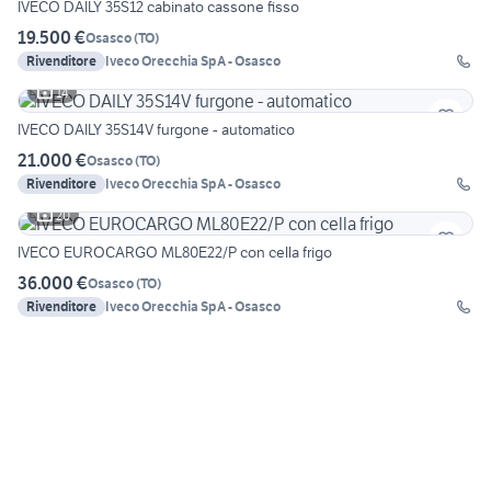
IVECO DAILY 35S12 cabinato cassone fisso
19.500 €
Osasco
(
TO
)
Rivenditore
Iveco Orecchia SpA - Osasco
14
IVECO DAILY 35S14V furgone - automatico
21.000 €
Osasco
(
TO
)
Rivenditore
Iveco Orecchia SpA - Osasco
20
IVECO EUROCARGO ML80E22/P con cella frigo
36.000 €
Osasco
(
TO
)
Rivenditore
Iveco Orecchia SpA - Osasco