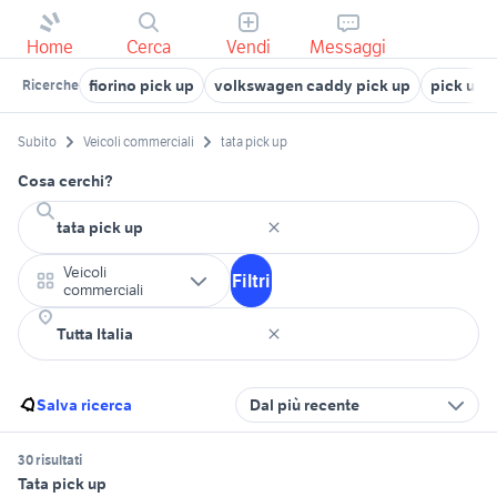
Home
Cerca
Vendi
Messaggi
fiorino pick up
volkswagen caddy pick up
pick up 
Ricerche
Subito
Veicoli commerciali
tata pick up
Cosa cerchi?
Veicoli
Filtri
commerciali
Salva ricerca
Dal più recente
30 risultati
Tata pick up