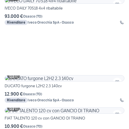
IVECO DAILY 70S18 4x4 ribaltabile
93.000 €
Osasco
(
TO
)
Rivenditore
Iveco Orecchia SpA - Osasco
11
DUCATO furgone L2H2 2.3 140cv
12.900 €
Osasco
(
TO
)
Rivenditore
Iveco Orecchia SpA - Osasco
11
FIAT TALENTO 120 cv con GANCIO DI TRAINO
10.900 €
Osasco
(
TO
)