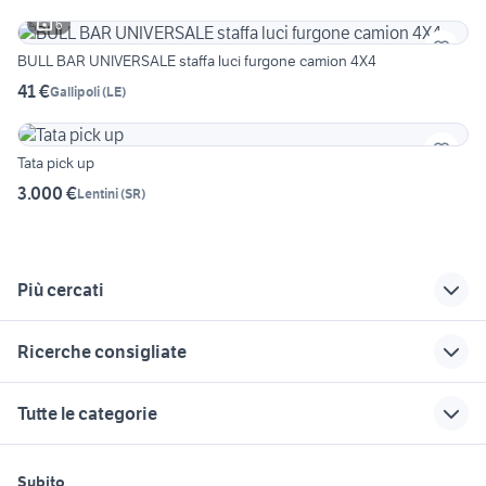
6
BULL BAR UNIVERSALE staffa luci furgone camion 4X4
41 €
Gallipoli
(
LE
)
Tata pick up
3.000 €
Lentini
(
SR
)
Più cercati
Correlati
Richerche simili
Suggerimenti
Ricerche consigliate
auto volkswagen up
opel pick up
veicoli commerciali
Calabria
usati lazio
ruote complete per rimorchio
pick up 3 posti
landini mistral 50 usato
Tutte le categorie
agricolo
piccolo pick up
veicoli commerciali
miniescavatori
bobcat
massey ferguson frutteto usato
trattori usati lanciano
pick up cuneo e
tata pick up
motori
immobili
lavoro e servizi
provincia
ribaltabile
furgone cassone
trattori agricoli veicoli
Subito