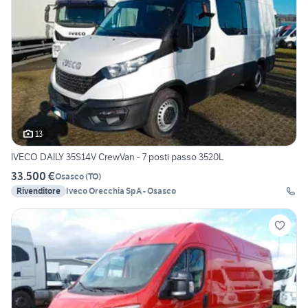
13
IVECO DAILY 35S14V CrewVan - 7 posti passo 3520L
33.500 €
Osasco
(
TO
)
Rivenditore
Iveco Orecchia SpA - Osasco