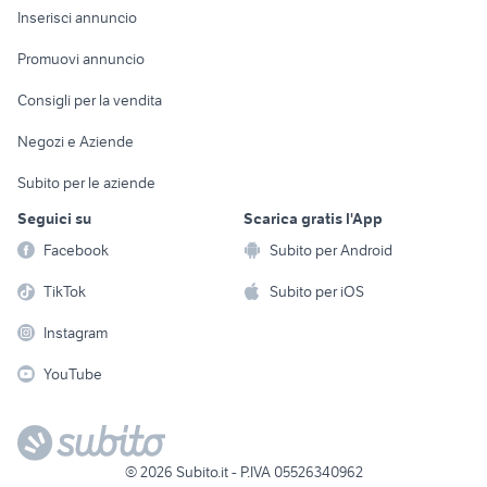
Console e
Accessori per
Casalinghi
Inserisci annuncio
Videogiochi
animali
Elettrodomestici
Promuovi annuncio
Audio/Video
Musica e Film
Giardino e Fai da te
Consigli per la vendita
Fotografia
Libri e Riviste
Abbigliamento e
Negozi e Aziende
Telefonia
Strumenti Musicali
Accessori
Subito per le aziende
Sports
Tutto per i bambini
Seguici su
Scarica gratis l'App
Biciclette
Facebook
Subito per Android
Collezionismo
TikTok
Subito per iOS
Instagram
YouTube
©
2026
Subito.it - P.IVA 05526340962