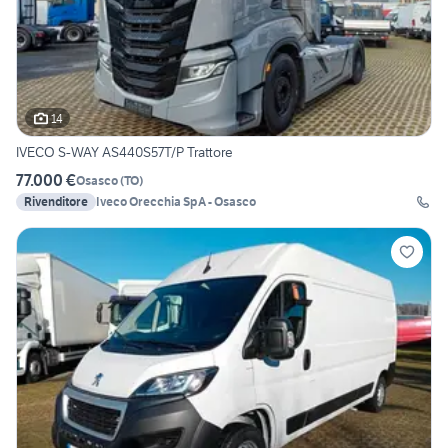
14
IVECO S-WAY AS440S57T/P Trattore
77.000 €
Osasco
(
TO
)
Rivenditore
Iveco Orecchia SpA - Osasco