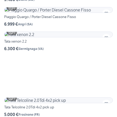
6
Piaggio Quargo / Porter Diesel Cassone Fisso
6.999 €
Angri
(
SA
)
6
Tata xenon 2.2
6.300 €
Germignaga
(
VA
)
5
Tata Telcoline 2.0Tdi 4x2 pick up
5.000 €
Frosinone
(
FR
)