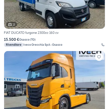
13
FIAT DUCATO furgone 2300cc 160 cv
15.500 €
Osasco
(
TO
)
Rivenditore
Iveco Orecchia SpA - Osasco