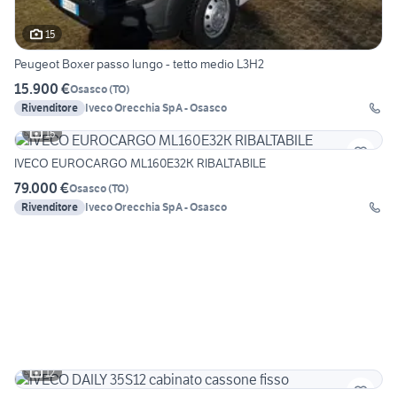
15
Peugeot Boxer passo lungo - tetto medio L3H2
15.900 €
Osasco
(
TO
)
Rivenditore
Iveco Orecchia SpA - Osasco
15
IVECO EUROCARGO ML160E32K RIBALTABILE
79.000 €
Osasco
(
TO
)
Rivenditore
Iveco Orecchia SpA - Osasco
12