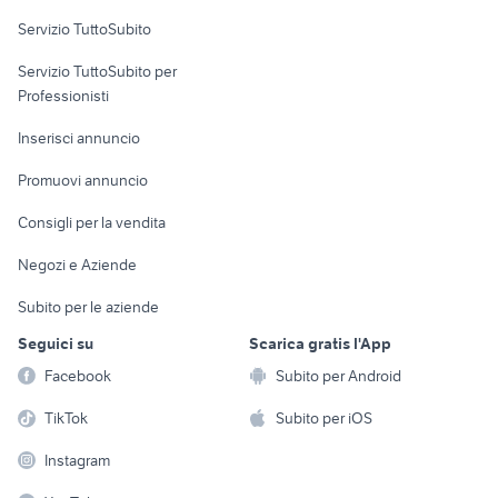
Servizio TuttoSubito
elettronica
per la casa e la
sports e hobby
Servizio TuttoSubito per
persona
Informatica
Animali
Professionisti
Arredamento e
Console e
Accessori per
Casalinghi
Inserisci annuncio
Videogiochi
animali
Elettrodomestici
Promuovi annuncio
Audio/Video
Musica e Film
Giardino e Fai da te
Consigli per la vendita
Fotografia
Libri e Riviste
Abbigliamento e
Negozi e Aziende
Telefonia
Strumenti Musicali
Accessori
Subito per le aziende
Sports
Tutto per i bambini
Seguici su
Scarica gratis l'App
Biciclette
Facebook
Subito per Android
Collezionismo
TikTok
Subito per iOS
Instagram