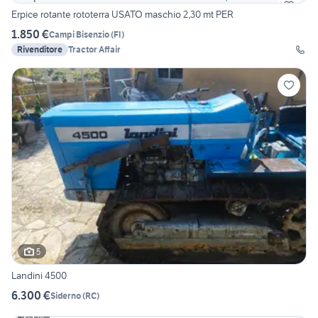
Erpice rotante rototerra USATO maschio 2,30 mt PER
1.850 €
Campi Bisenzio
(
FI
)
Rivenditore
Tractor Affair
5
Landini 4500
6.300 €
Siderno
(
RC
)