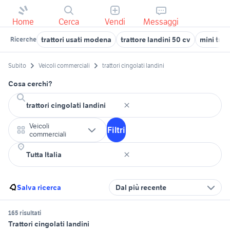
Home
Cerca
Vendi
Messaggi
trattori usati modena
trattore landini 50 cv
mini trat
Ricerche
Subito
Veicoli commerciali
trattori cingolati landini
Cosa cerchi?
Veicoli
Filtri
commerciali
Salva ricerca
Dal più recente
165 risultati
Trattori cingolati landini