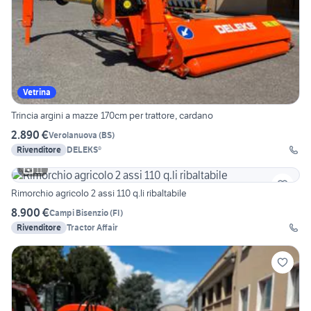
Vetrina
Trincia argini a mazze 170cm per trattore, cardano
2.890 €
Verolanuova
(
BS
)
Rivenditore
DELEKS®
11
Rimorchio agricolo 2 assi 110 q.li ribaltabile
8.900 €
Campi Bisenzio
(
FI
)
Rivenditore
Tractor Affair