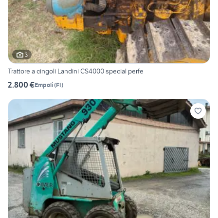
3
Trattore a cingoli Landini CS4000 special perfe
2.800 €
Empoli
(
FI
)