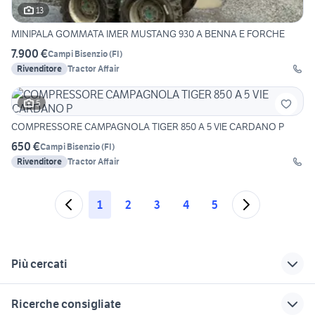
13
MINIPALA GOMMATA IMER MUSTANG 930 A BENNA E FORCHE
7.900 €
Campi Bisenzio
(
FI
)
Rivenditore
Tractor Affair
5
COMPRESSORE CAMPAGNOLA TIGER 850 A 5 VIE CARDANO P
650 €
Campi Bisenzio
(
FI
)
Rivenditore
Tractor Affair
1
2
3
4
5
Più cercati
Correlati
Richerche simili
Suggerimenti
Ricerche consigliate
trincia per trattore
trattori agricoli
autonegozio usato