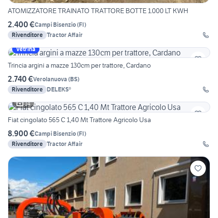
ATOMIZZATORE TRAINATO TRATTORE BOTTE 1.000 LT KWH
2.400 €
Campi Bisenzio
(
FI
)
Rivenditore
Tractor Affair
Vetrina
Trincia argini a mazze 130cm per trattore, Cardano
2.740 €
Verolanuova
(
BS
)
Rivenditore
DELEKS®
14
Fiat cingolato 565 C 1,40 Mt Trattore Agricolo Usa
8.900 €
Campi Bisenzio
(
FI
)
Rivenditore
Tractor Affair