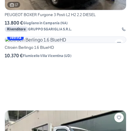
17
PEUGEOT BOXER Furgone 3 Posti L2 H2 2.2 DIESEL
13.800 €
Giugliano in Campania
(
NA
)
Rivenditore
GRUPPO SGARIGLIA S.R.L.
Vetrina
Citroën Berlingo 1.6 BlueHD
10.370 €
Fiumicello Villa Vicentina
(
UD
)