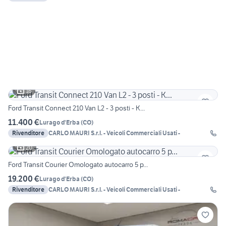
16
Ford Transit Connect 210 Van L2 - 3 posti - K...
11.400 €
Lurago d'Erba
(
CO
)
Rivenditore
CARLO MAURI S.r.l. - Veicoli Commerciali Usati -
20
Ford Transit Courier Omologato autocarro 5 p...
19.200 €
Lurago d'Erba
(
CO
)
Rivenditore
CARLO MAURI S.r.l. - Veicoli Commerciali Usati -