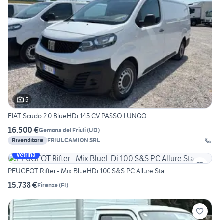
5
FIAT Scudo 2.0 BlueHDi 145 CV PASSO LUNGO
16.500 €
Gemona del Friuli
(
UD
)
Rivenditore
FRIULCAMION SRL
Vetrina
PEUGEOT Rifter - Mix BlueHDi 100 S&S PC Allure Sta
15.738 €
Firenze
(
FI
)