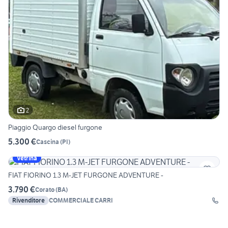
2
Piaggio Quargo diesel furgone
5.300 €
Cascina
(
PI
)
Vetrina
FIAT FIORINO 1.3 M-JET FURGONE ADVENTURE -
3.790 €
Corato
(
BA
)
Rivenditore
COMMERCIALE CARRI