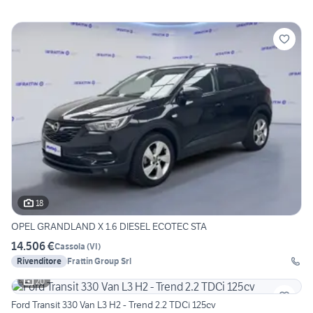
18
OPEL GRANDLAND X 1.6 DIESEL ECOTEC STA
14.506 €
Cassola
(
VI
)
Rivenditore
Frattin Group Srl
20
Ford Transit 330 Van L3 H2 - Trend 2.2 TDCi 125cv