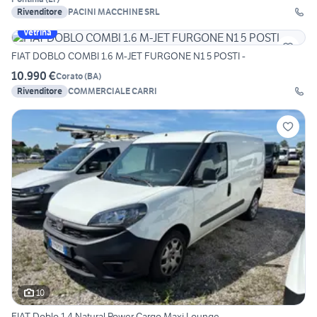
Rivenditore
PACINI MACCHINE SRL
Vetrina
FIAT DOBLO COMBI 1.6 M-JET FURGONE N1 5 POSTI -
10.990 €
Corato
(
BA
)
Rivenditore
COMMERCIALE CARRI
10
FIAT Doblo 1.4 Natural Power Cargo Maxi Lounge