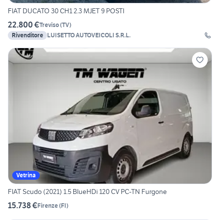
FIAT DUCATO 30 CH1 2.3 MJET 9 POSTI
22.800 €
Treviso
(
TV
)
Rivenditore
LUISETTO AUTOVEICOLI S.R.L.
Vetrina
FIAT Scudo (2021) 1.5 BlueHDi 120 CV PC-TN Furgone
15.738 €
Firenze
(
FI
)