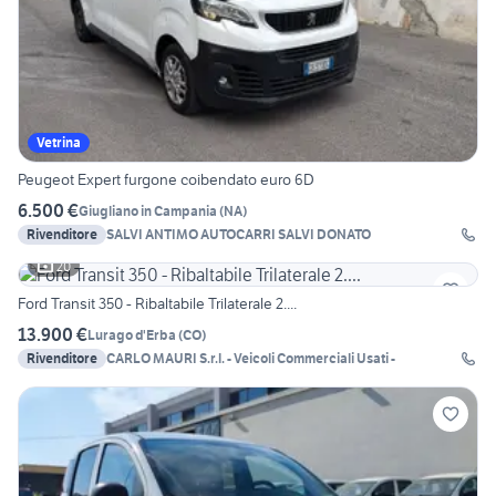
Vetrina
Peugeot Expert furgone coibendato euro 6D
6.500 €
Giugliano in Campania
(
NA
)
Rivenditore
SALVI ANTIMO AUTOCARRI SALVI DONATO
20
Ford Transit 350 - Ribaltabile Trilaterale 2....
13.900 €
Lurago d'Erba
(
CO
)
Rivenditore
CARLO MAURI S.r.l. - Veicoli Commerciali Usati -