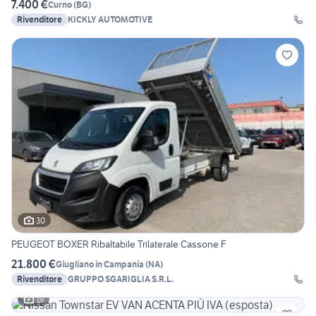
7.400 €
Curno
(
BG
)
Rivenditore
KICKLY AUTOMOTIVE
30
PEUGEOT BOXER Ribaltabile Trilaterale Cassone F
21.800 €
Giugliano in Campania
(
NA
)
Rivenditore
GRUPPO SGARIGLIA S.R.L.
19