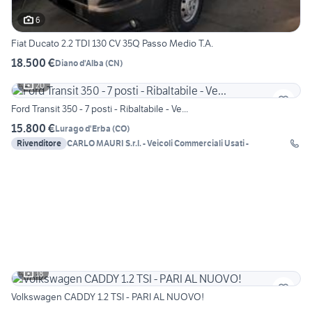
6
Fiat Ducato 2.2 TDI 130 CV 35Q Passo Medio T.A.
18.500 €
Diano d'Alba
(
CN
)
20
Ford Transit 350 - 7 posti - Ribaltabile - Ve...
15.800 €
Lurago d'Erba
(
CO
)
Rivenditore
CARLO MAURI S.r.l. - Veicoli Commerciali Usati -
18
Volkswagen CADDY 1.2 TSI - PARI AL NUOVO!