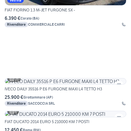
Vetrina
FIAT FIORINO 1.3 M-JET FURGONE SX -
6.390 €
Corato
(
BA
)
Rivenditore
COMMERCIALE CARRI
25
IVECO DAILY 35S16 P E6 FURGONE MAXI L4 TETTO H3
25.900 €
Grottammare
(
AP
)
Rivenditore
SACCOCCIA SRL
6
FIAT DUCATO 2014 EURO 5 210000 KM 7 POSTI
12.450 €
Roma
(
RM
)