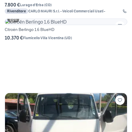
7.800 €
Lurago d'Erba
(
CO
)
Rivenditore
CARLO MAURI S.r.l. - Veicoli Commerciali Usati -
6
Citroën Berlingo 1.6 BlueHD
10.370 €
Fiumicello Villa Vicentina
(
UD
)