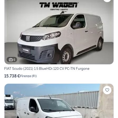
6
FIAT Scudo (2021) 1.5 BlueHDi 120 CV PC-TN Furgone
15.738 €
Firenze
(
FI
)