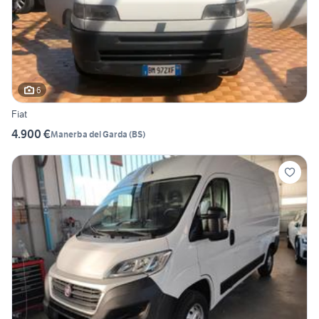
6
Fiat
4.900 €
Manerba del Garda
(
BS
)