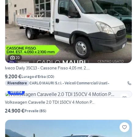
20
Iveco Daily 35C13 - Cassone Fisso 4,05 mt. 2....
9.200 €
Lurago d'Erba
(
CO
)
Rivenditore
CARLO MAURI S.r.l. - Veicoli Commerciali Usati -
Vetrina
Volkswagen Caravelle 2.0 TDI 150CV 4 Motion P...
24.900 €
Prevalle
(
BS
)