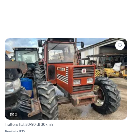
3
Trattore fiat 80/90 dt 30kmh
Pontinia
(
LT
)