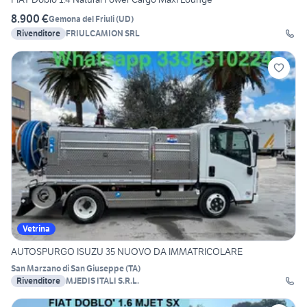
8.900 €
Gemona del Friuli
(
UD
)
Rivenditore
FRIULCAMION SRL
Vetrina
AUTOSPURGO ISUZU 35 NUOVO DA IMMATRICOLARE
San Marzano di San Giuseppe
(
TA
)
Rivenditore
MJEDIS ITALI S.R.L.