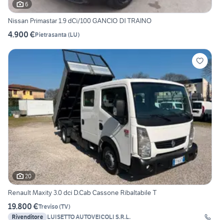
6
Nissan Primastar 1.9 dCi/100 GANCIO DI TRAINO
4.900 €
Pietrasanta
(
LU
)
20
Renault Maxity 3.0 dci D.Cab Cassone Ribaltabile T
19.800 €
Treviso
(
TV
)
Rivenditore
LUISETTO AUTOVEICOLI S.R.L.