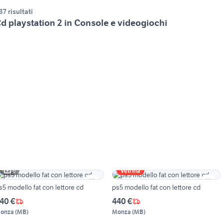
37 risultati
d playstation 2 in Console e videogiochi
6
Vetrina
s5 modello fat con lettore cd
ps5 modello fat con lettore cd
40 €
440 €
onza
(
MB
)
Monza
(
MB
)