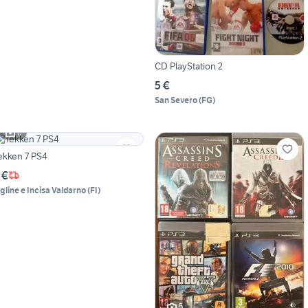
CD PlayStation 2
5 €
San Severo
(
FG
)
6
ekken 7 PS4
 €
igline e Incisa Valdarno
(
FI
)
5