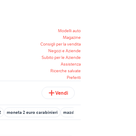
Modelli auto
Magazine
Consigli per la vendita
Negozi e Aziende
Subito per le Aziende
Assistenza
Ricerche salvate
Preferiti
Vendi
2
moneta 2 euro carabinieri
mazda 2 2006 auto
2 lire 1940 val