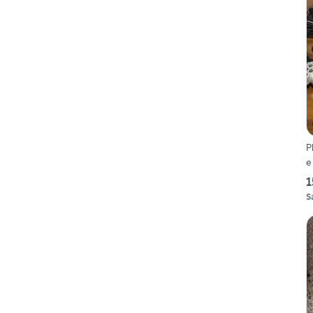
Play
e
1
S