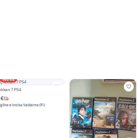
Vetrina
ekken 7 PS4
 €
igline e Incisa Valdarno
(
FI
)