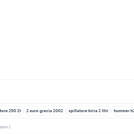
ore 250 2t
2 euro grecia 2002
spillatore birra 2 litri
hummer h
ation 2