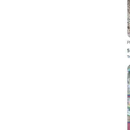
P
5
T