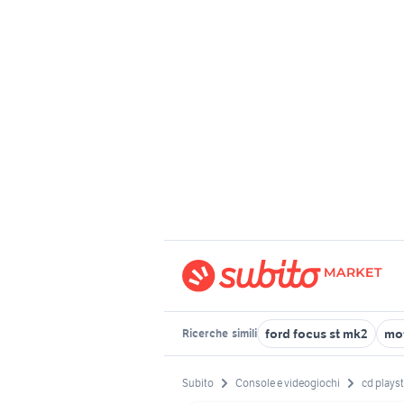
ford focus st mk2
mot
Ricerche
simili
Subito
Console e videogiochi
cd playst