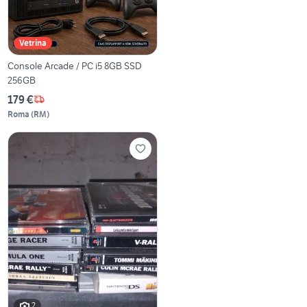
Vetrina
Console Arcade / PC i5 8GB SSD
256GB
179 €
Roma
(
RM
)
2