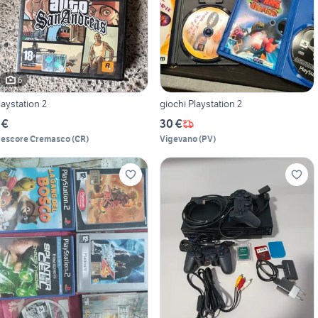
6
laystation 2
giochi Playstation 2
 €
30 €
rescore Cremasco
(
CR
)
Vigevano
(
PV
)