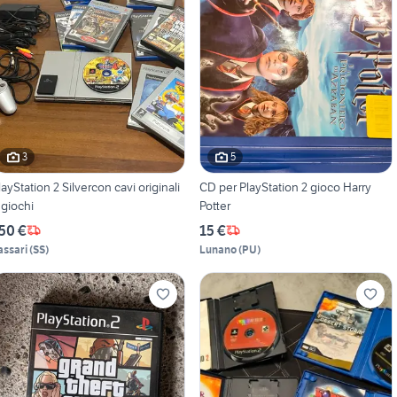
3
5
Station 2 Silvercon cavi originali
CD per PlayStation 2 gioco Harry
 giochi
Potter
50 €
15 €
assari
(
SS
)
Lunano
(
PU
)