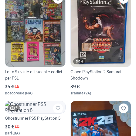
4
Lotto 9 riviste di trucchi e codici
Gioco PlayStation 2 Samurai
per PS1
Shodown
35 €
39 €
Boscoreale
(
NA
)
Tradate
(
VA
)
3
Ghostrunner PS5 PlayStation 5
30 €
Bari
(
BA
)