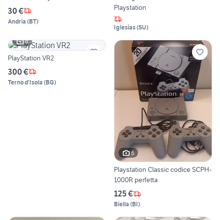
Playstation
30 €
Andria
(
BT
)
Iglesias
(
SU
)
6
PlayStation VR2
300 €
Terno d'Isola
(
BG
)
6
Playstation Classic codice SCPH-
1000R perfetta
125 €
Biella
(
BI
)