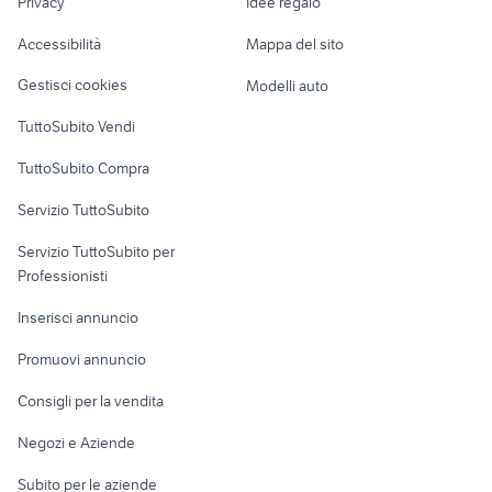
xbox tennis
playstation experience
Privacy
Idee regalo
Garage e box
Caravan e Camper
Accessibilità
Mappa del sito
Loft, mansarde e
Veicoli commerciali
altro
Gestisci cookies
Modelli auto
Case vacanza
TuttoSubito Vendi
Uffici e Locali
TuttoSubito Compra
commerciali
Servizio TuttoSubito
elettronica
per la casa e la
sports e hobby
Servizio TuttoSubito per
persona
Informatica
Animali
Professionisti
Arredamento e
Console e
Accessori per
Casalinghi
Inserisci annuncio
Videogiochi
animali
Elettrodomestici
Promuovi annuncio
Audio/Video
Musica e Film
Giardino e Fai da te
Consigli per la vendita
Fotografia
Libri e Riviste
Abbigliamento e
Negozi e Aziende
Telefonia
Strumenti Musicali
Accessori
Subito per le aziende