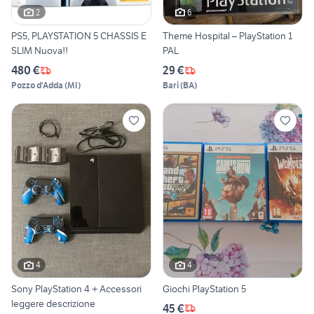
2
6
PS5, PLAYSTATION 5 CHASSIS E
Theme Hospital – PlayStation 1
SLIM Nuova!!
PAL
480 €
29 €
Pozzo d'Adda
(
MI
)
Bari
(
BA
)
4
4
Sony PlayStation 4 + Accessori
Giochi PlayStation 5
leggere descrizione
45 €