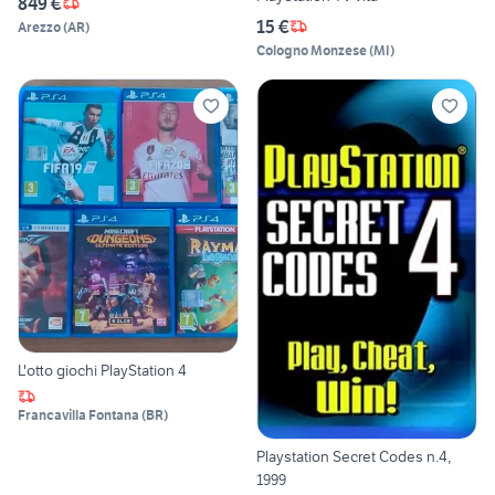
849 €
15 €
Arezzo
(
AR
)
Cologno Monzese
(
MI
)
L'otto giochi PlayStation 4
Francavilla Fontana
(
BR
)
Playstation Secret Codes n.4,
1999