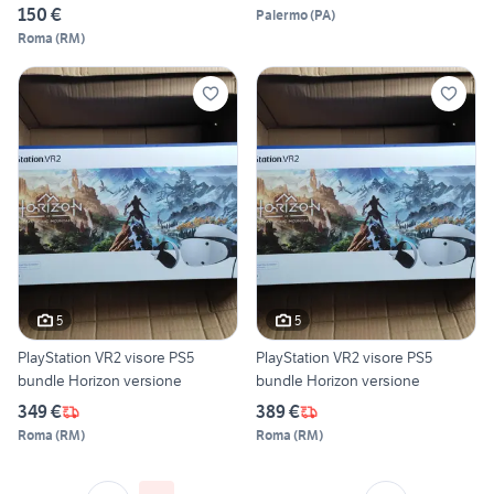
150 €
Palermo
(
PA
)
Roma
(
RM
)
5
5
PlayStation VR2 visore PS5
PlayStation VR2 visore PS5
bundle Horizon versione
bundle Horizon versione
349 €
389 €
Roma
(
RM
)
Roma
(
RM
)