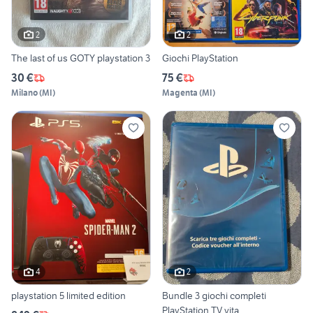
2
2
The last of us GOTY playstation 3
Giochi PlayStation
30 €
75 €
Milano
(
MI
)
Magenta
(
MI
)
4
2
playstation 5 limited edition
Bundle 3 giochi completi
PlayStation TV vita