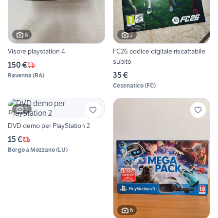
6
2
Visore playstation 4
FC26 codice digitale riscattabile
subito
150 €
35 €
Ravenna
(
RA
)
Cesenatico
(
FC
)
3
DVD demo per PlayStation 2
15 €
Borgo a Mozzano
(
LU
)
6