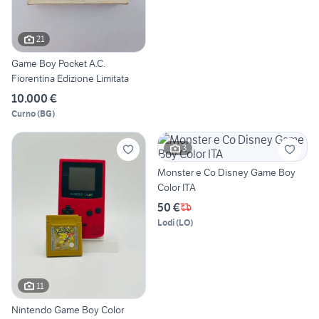
21
Game Boy Pocket A.C.
Fiorentina Edizione Limitata
10.000 €
Curno
(
BG
)
3
Monster e Co Disney Game Boy
Color ITA
50 €
Lodi
(
LO
)
11
Nintendo Game Boy Color