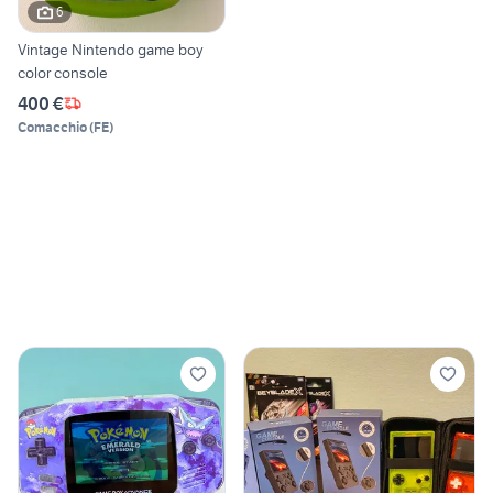
6
Vintage Nintendo game boy
color console
400 €
Comacchio
(
FE
)