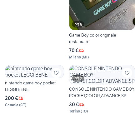
5
Game Boy color originale
restaurato
70 €
Milano
(
MI
)
2
nintendo game boy pocket
CONSOLE NINTENDO GAME BOY
LEGGI BENE
POCKET,COLOR,ADVANCE,SP
200 €
30 €
Catania
(
CT
)
Torino
(
TO
)