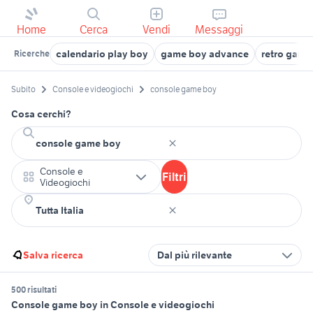
Home
Cerca
Vendi
Messaggi
calendario play boy
game boy advance
retro gami
Ricerche
Subito
Console e videogiochi
console game boy
Cosa cerchi?
Console e
Filtri
Videogiochi
Salva ricerca
Dal più rilevante
500 risultati
Console game boy in Console e videogiochi