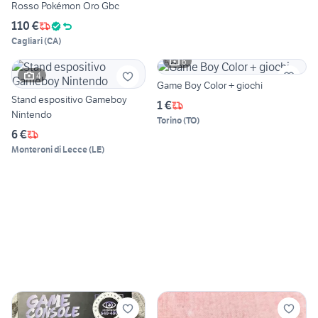
Rosso Pokémon Oro Gbc
110 €
Cagliari
(
CA
)
6
4
Game Boy Color + giochi
Stand espositivo Gameboy
1 €
Nintendo
Torino
(
TO
)
6 €
Monteroni di Lecce
(
LE
)