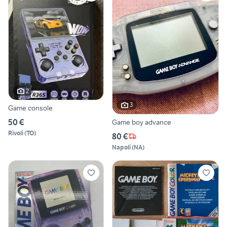
2
3
Game console
50 €
Game boy advance
Rivoli
(
TO
)
80 €
Napoli
(
NA
)