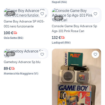
Napoli
(
NA
)
6
6
Game Boy Advance SP AGS-
Console Game Boy Advance Sp
001 nero funzionante
Ags-101 Pink Rosa Cari
100 €
132 €
Osio Sotto
(
BG
)
Ladispoli
(
RM
)
4
Gameboy Advance Sp blu
89 €
Montecchio Maggiore
(
VI
)