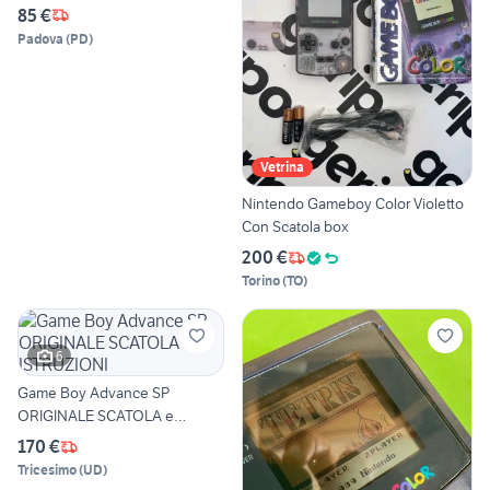
85 €
Padova
(
PD
)
Vetrina
Nintendo Gameboy Color Violetto
Con Scatola box
200 €
Torino
(
TO
)
6
Game Boy Advance SP
ORIGINALE SCATOLA e
ISTRUZIONI
170 €
Tricesimo
(
UD
)