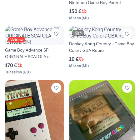
Nintendo Game Boy Pocket
150 €
Milano
(
MI
)
5
Vetrina
Donkey Kong Country - Game Boy
Game Boy Advance SP
Color / GBA Repro
ORIGINALE SCATOLA e
10 €
ISTRUZIONI
170 €
Milano
(
MI
)
Tricesimo
(
UD
)