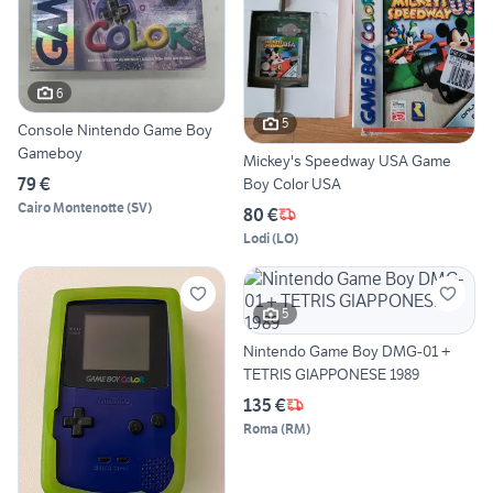
6
5
Console Nintendo Game Boy
Gameboy
Mickey's Speedway USA Game
79 €
Boy Color USA
Cairo Montenotte
(
SV
)
80 €
Lodi
(
LO
)
5
Nintendo Game Boy DMG-01 +
TETRIS GIAPPONESE 1989
135 €
Roma
(
RM
)