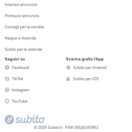
Console e
Accessori per
Casalinghi
Inserisci annuncio
Videogiochi
animali
Elettrodomestici
Promuovi annuncio
Audio/Video
Musica e Film
Giardino e Fai da te
Consigli per la vendita
Fotografia
Libri e Riviste
Abbigliamento e
Negozi e Aziende
Telefonia
Strumenti Musicali
Accessori
Subito per le aziende
Sports
Tutto per i bambini
Seguici su
Scarica gratis l'App
Biciclette
Facebook
Subito per Android
Collezionismo
TikTok
Subito per iOS
Instagram
YouTube
©
2026
Subito.it - P.IVA 05526340962