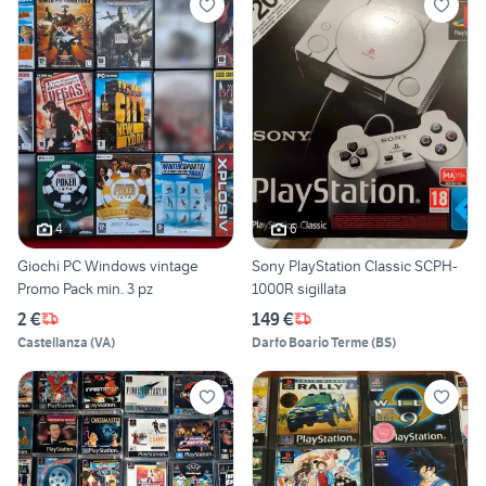
4
6
Giochi PC Windows vintage
Sony PlayStation Classic SCPH-
Promo Pack min. 3 pz
1000R sigillata
2 €
149 €
Castellanza
(
VA
)
Darfo Boario Terme
(
BS
)