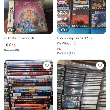
6
5
2 Giochi nintendo ds
Giochi originali per PS1 -
PlayStation 1
10 €
Desio
(
MB
)
Potenza
(
PZ
)