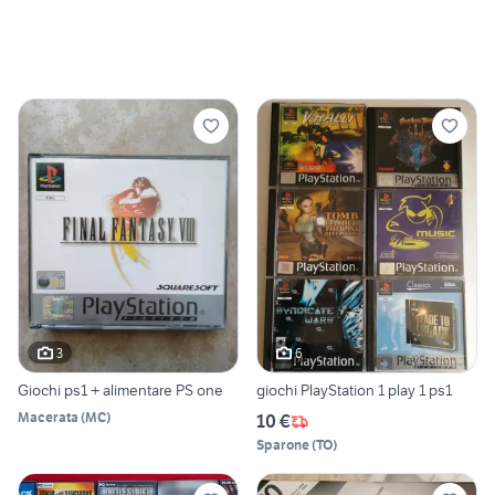
3
6
Giochi ps1 + alimentare PS one
giochi PlayStation 1 play 1 ps1
Macerata
(
MC
)
10 €
Sparone
(
TO
)