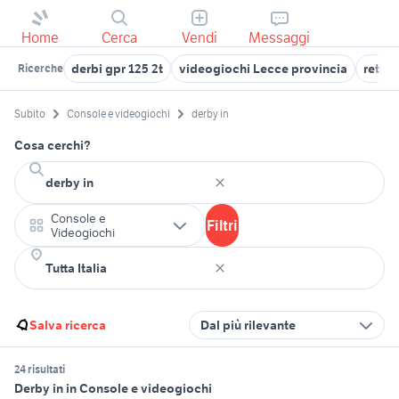
Home
Cerca
Vendi
Messaggi
derbi gpr 125 2t
videogiochi Lecce provincia
retro
Ricerche
Subito
Console e videogiochi
derby in
Cosa cerchi?
Console e
Filtri
Videogiochi
Salva ricerca
Dal più rilevante
24 risultati
Derby in in Console e videogiochi