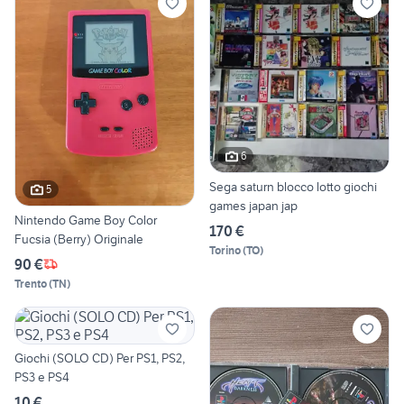
6
Sega saturn blocco lotto giochi
5
games japan jap
Nintendo Game Boy Color
170 €
Fucsia (Berry) Originale
Torino
(
TO
)
90 €
Trento
(
TN
)
Giochi (SOLO CD) Per PS1, PS2,
PS3 e PS4
10 €