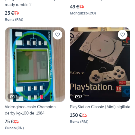
ready rumble 2
49 €
25 €
Monguzzo
(
CO
)
Roma
(
RM
)
2
3
Videogioco casio Champion
PlayStation Classic (Mini) sigillata
derby kg-100 del 1984
150 €
75 €
Roma
(
RM
)
Cuneo
(
CN
)