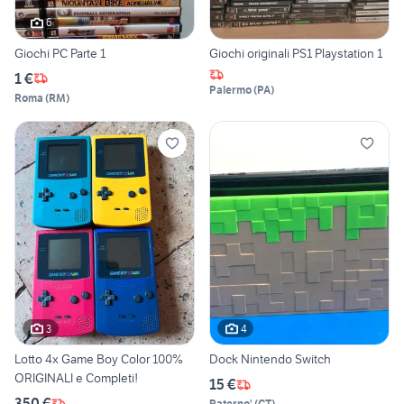
6
Giochi PC Parte 1
Giochi originali PS1 Playstation 1
1 €
Palermo
(
PA
)
Roma
(
RM
)
3
4
Lotto 4x Game Boy Color 100%
Dock Nintendo Switch
ORIGINALI e Completi!
15 €
350 €
Paterno'
(
CT
)