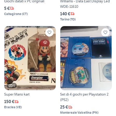
Giochi datati x PC originali
Williams - Data East Display Led
WDE-11610
5 €
140 €
Caltagirone
(
CT
)
Torino
(
TO
)
6
Super Mario kart
Set di 4 giochi per Playstation 2
(PS2)
150 €
25 €
Eraclea
(
VE
)
Montereale Valcellina
(
PN
)