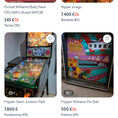
Pinball Williams/Bally New
flipper svago
CPU/MPU Board WPC89
7.400 €
145 €
Barletta
(
BT
)
Torino
(
TO
)
6
2
Flipper Stern Jurassic Park
Flipper Williams Pin Ball
7.800 €
500 €
Pontecorvo
(
FR
)
Patrica
(
FR
)