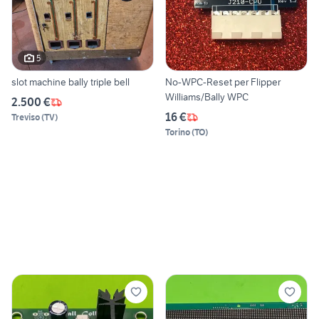
5
slot machine bally triple bell
No-WPC-Reset per Flipper
Williams/Bally WPC
2.500 €
16 €
Treviso
(
TV
)
Torino
(
TO
)