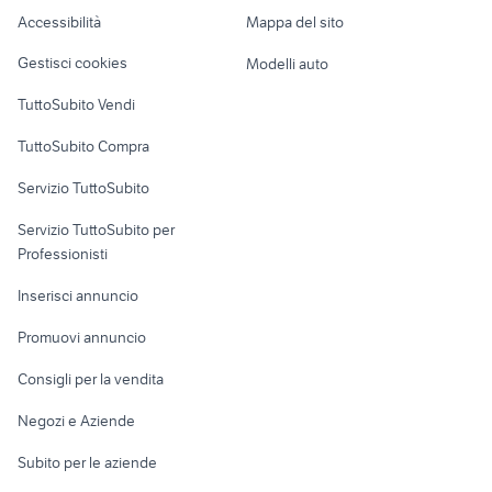
videogiochi Imola
videogiochi Gorizia provincia
Caravan e Camper
Accessibilità
Mappa del sito
Loft, mansarde e
Veicoli commerciali
altro
Gestisci cookies
Modelli auto
Case vacanza
TuttoSubito Vendi
Uffici e Locali
TuttoSubito Compra
commerciali
Servizio TuttoSubito
elettronica
per la casa e la
sports e hobby
Servizio TuttoSubito per
persona
Informatica
Animali
Professionisti
Arredamento e
Console e
Accessori per
Casalinghi
Inserisci annuncio
Videogiochi
animali
Elettrodomestici
Promuovi annuncio
Audio/Video
Musica e Film
Giardino e Fai da te
Consigli per la vendita
Fotografia
Libri e Riviste
Abbigliamento e
Negozi e Aziende
Telefonia
Strumenti Musicali
Accessori
Subito per le aziende
Sports
Tutto per i bambini