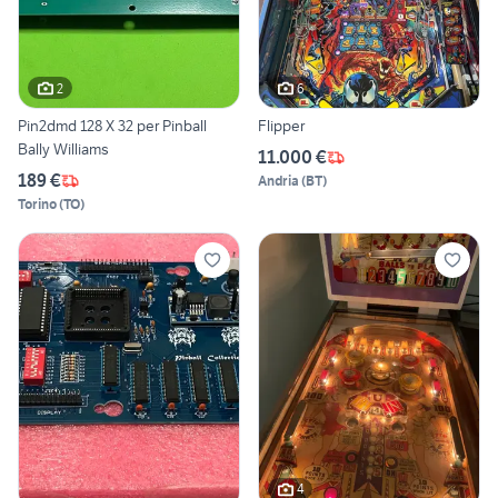
2
6
Pin2dmd 128 X 32 per Pinball
Flipper
Bally Williams
11.000 €
189 €
Andria
(
BT
)
Torino
(
TO
)
4