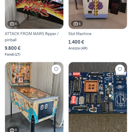
6
6
ATTACK FROM MARS flipper /
Slot Machine
pinball
1.400 €
9.800 €
Arezzo
(
AR
)
Fondi
(
LT
)
6