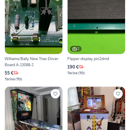
2
Williams/Bally New Triac Driver
Flipper display pin2dmd
Board A-13088-2
190 €
55 €
Torino
(
TO
)
Torino
(
TO
)