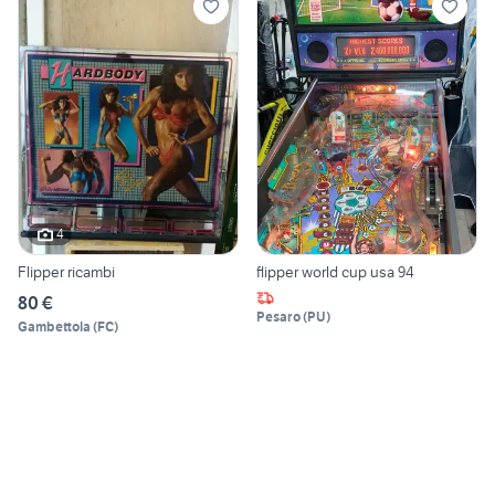
4
Flipper ricambi
flipper world cup usa 94
80 €
Pesaro
(
PU
)
Gambettola
(
FC
)