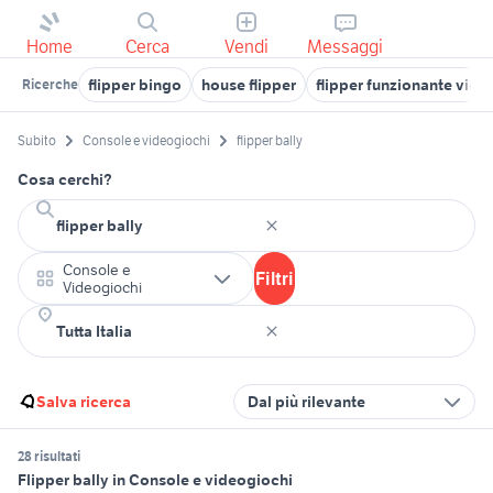
Home
Cerca
Vendi
Messaggi
flipper bingo
house flipper
flipper funzionante vide
Ricerche
Subito
Console e videogiochi
flipper bally
Cosa cerchi?
Console e
Filtri
Videogiochi
Salva ricerca
Dal più rilevante
28 risultati
Flipper bally in Console e videogiochi