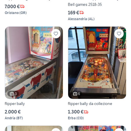
Bell games 2518-35
7.000 €
169 €
Oristano
(
OR
)
Alessandria
(
AL
)
3
6
flipper bally
flipper bally da collezione
2.000 €
1.300 €
Andria
(
BT
)
Erba
(
CO
)