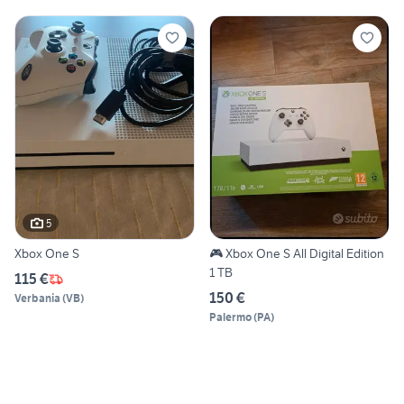
5
Xbox One S
🎮 Xbox One S All Digital Edition
1 TB
115 €
150 €
Verbania
(
VB
)
Palermo
(
PA
)