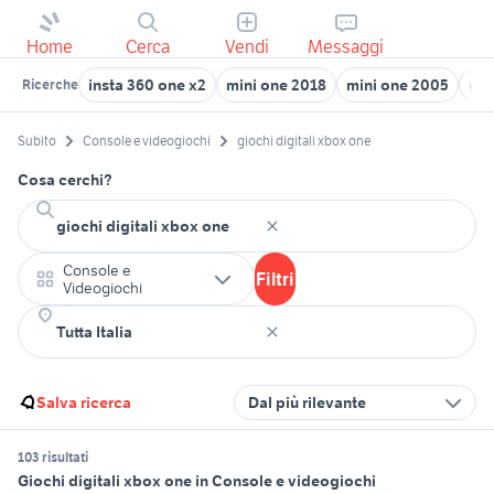
Home
Cerca
Vendi
Messaggi
insta 360 one x2
mini one 2018
mini one 2005
gio
Ricerche
Subito
Console e videogiochi
giochi digitali xbox one
Cosa cerchi?
Console e
Filtri
Videogiochi
Salva ricerca
Dal più rilevante
103 risultati
Giochi digitali xbox one in Console e videogiochi