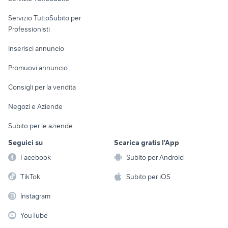
elettronica
per la casa e la
sports e hobby
Servizio TuttoSubito per
persona
Informatica
Animali
Professionisti
Arredamento e
Console e
Accessori per
Casalinghi
Inserisci annuncio
Videogiochi
animali
Elettrodomestici
Promuovi annuncio
Audio/Video
Musica e Film
Giardino e Fai da te
Consigli per la vendita
Fotografia
Libri e Riviste
Abbigliamento e
Negozi e Aziende
Telefonia
Strumenti Musicali
Accessori
Subito per le aziende
Sports
Tutto per i bambini
Seguici su
Scarica gratis l'App
Biciclette
Facebook
Subito per Android
Collezionismo
TikTok
Subito per iOS
Instagram
YouTube