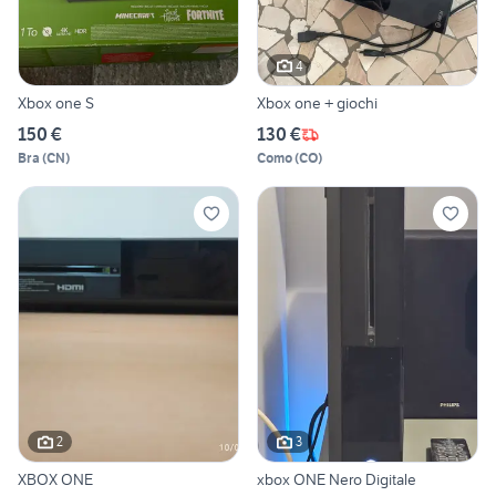
4
Xbox one S
Xbox one + giochi
150 €
130 €
Bra
(
CN
)
Como
(
CO
)
2
3
XBOX ONE
xbox ONE Nero Digitale