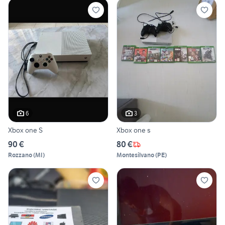
6
3
Xbox one S
Xbox one s
90 €
80 €
Rozzano
(
MI
)
Montesilvano
(
PE
)