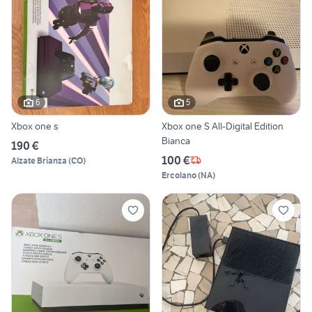
6
5
Xbox one s
Xbox one S All-Digital Edition
Bianca
190 €
100 €
Alzate Brianza
(
CO
)
Ercolano
(
NA
)