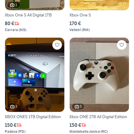
3
Xbox One S All Digital 1TB
Xbox One S
80 €
170 €
Carrara
(
MS
)
Velletri
(
RM
)
3
5
XBOX ONES 1TB Digital Edition
Xbox ONE 1TB All Digital Edition
150 €
150 €
Padova
(
PD
)
Montebello Jonico
(
RC
)