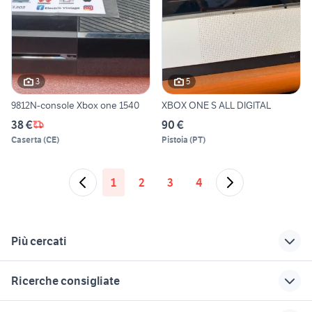
3
5
9812N-console Xbox one 1540
XBOX ONE S ALL DIGITAL
38 €
90 €
Caserta
(
CE
)
Pistoia
(
PT
)
1
2
3
4
Più cercati
Correlati
Richerche simili
Suggerimenti
Ricerche consigliate
xbox one s giochi
giochi playstation
playstation 4
compatibili
one
anniversary edition
mercatino usato videogiochi
pes 6 ps2