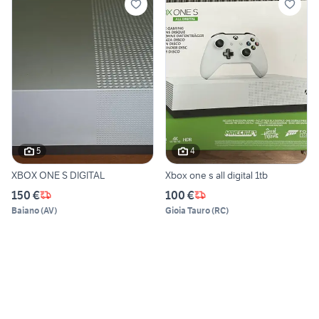
5
4
XBOX ONE S DIGITAL
Xbox one s all digital 1tb
150 €
100 €
Baiano
(
AV
)
Gioia Tauro
(
RC
)