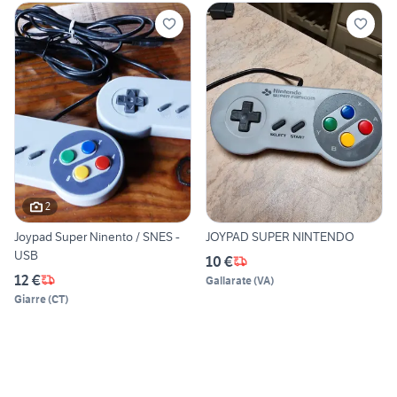
2
Joypad Super Ninento / SNES -
JOYPAD SUPER NINTENDO
USB
10 €
12 €
Gallarate
(
VA
)
Giarre
(
CT
)