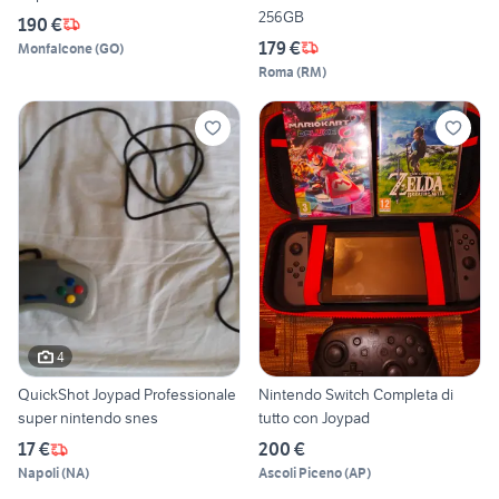
256GB
190 €
179 €
Monfalcone
(
GO
)
Roma
(
RM
)
4
QuickShot Joypad Professionale
Nintendo Switch Completa di
super nintendo snes
tutto con Joypad
17 €
200 €
Napoli
(
NA
)
Ascoli Piceno
(
AP
)