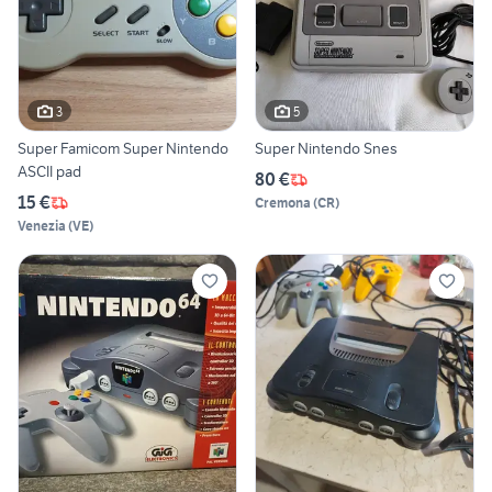
3
5
Super Famicom Super Nintendo
Super Nintendo Snes
ASCII pad
80 €
15 €
Cremona
(
CR
)
Venezia
(
VE
)