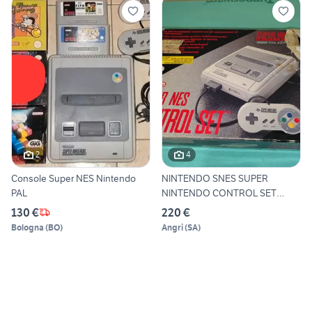
2
4
Console Super NES Nintendo
NINTENDO SNES SUPER
PAL
NINTENDO CONTROL SET
VINTAGE
130 €
220 €
Bologna
(
BO
)
Angri
(
SA
)