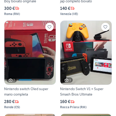
Boy boxato originale
jap completo boxato
300 €
140 €
Roma
(
RM
)
Venezia
(
VE
)
2
3
Nintendo switch Oled super
Nintendo Switch V1 + Super
mario completa
Smash Bros Ultimate
280 €
160 €
Rende
(
CS
)
Rocca Priora
(
RM
)