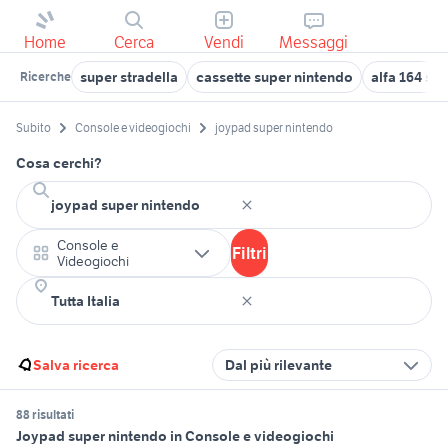
Home
Cerca
Vendi
Messaggi
super stradella
cassette super nintendo
alfa 164 su
Ricerche
Subito
Console e videogiochi
joypad super nintendo
Cosa cerchi?
Console e
Filtri
Videogiochi
Salva ricerca
Dal più rilevante
88 risultati
Joypad super nintendo in Console e videogiochi