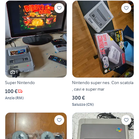
6
Super Nintendo
Nintendo super nes. Con scatola
, cavi e super mar
100 €
300 €
Anzio
(
RM
)
Saluzzo
(
CN
)