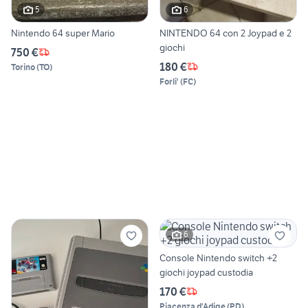
5
6
Nintendo 64 super Mario
NINTENDO 64 con 2 Joypad e 2
giochi
750 €
180 €
Torino
(
TO
)
Forli'
(
FC
)
6
Console Nintendo switch +2
giochi joypad custodia
170 €
Piacenza d'Adige
(
PD
)