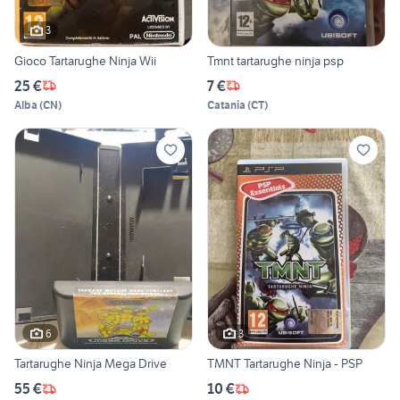
3
Gioco Tartarughe Ninja Wii
Tmnt tartarughe ninja psp
25 €
7 €
Alba
(
CN
)
Catania
(
CT
)
6
3
Tartarughe Ninja Mega Drive
TMNT Tartarughe Ninja - PSP
55 €
10 €