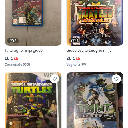
3
4
Tartarughe ninja gioco
Gioco ps2 tartarughe ninja
10 €
20 €
Cermenate
(
CO
)
Voghera
(
PV
)