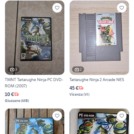
3
2
TMNT Tartarughe Ninja PC DVD-
Tartarughe Ninja 2 Arcade NES
ROM (2007)
45 €
10 €
Vicenza
(
VI
)
Giussano
(
MB
)