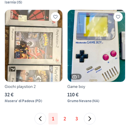
Isernia
(
IS
)
5
Giochi playstion 2
Game boy
32 €
110 €
Masera' di Padova
(
PD
)
Grumo Nevano
(
NA
)
1
2
3