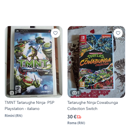
3
5
TMNT Tartarughe Ninja- PSP
Tartarughe Ninja Cowabunga
Playstation - italiano
Collection Switch
Rimini
(
RN
)
30 €
Roma
(
RM
)