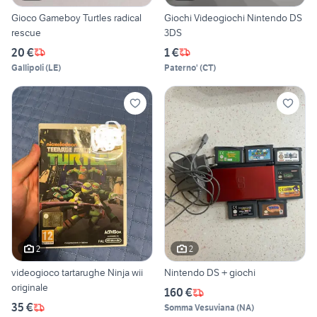
Gioco Gameboy Turtles radical
Giochi Videogiochi Nintendo DS
rescue
3DS
20 €
1 €
Gallipoli
(
LE
)
Paterno'
(
CT
)
2
2
videogioco tartarughe Ninja wii
Nintendo DS + giochi
originale
160 €
35 €
Somma Vesuviana
(
NA
)