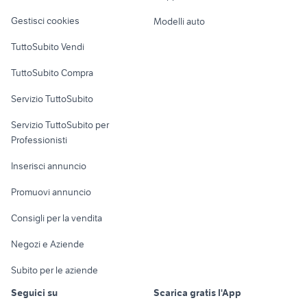
Veicoli commerciali
altro
Gestisci cookies
Modelli auto
Case vacanza
TuttoSubito Vendi
Uffici e Locali
TuttoSubito Compra
commerciali
Servizio TuttoSubito
elettronica
per la casa e la
sports e hobby
Servizio TuttoSubito per
persona
Informatica
Animali
Professionisti
Arredamento e
Console e
Accessori per
Casalinghi
Inserisci annuncio
Videogiochi
animali
Elettrodomestici
Promuovi annuncio
Audio/Video
Musica e Film
Giardino e Fai da te
Consigli per la vendita
Fotografia
Libri e Riviste
Abbigliamento e
Negozi e Aziende
Telefonia
Strumenti Musicali
Accessori
Subito per le aziende
Sports
Tutto per i bambini
Seguici su
Scarica gratis l'App
Biciclette