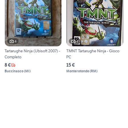
4
4
Tartarughe Ninja (Ubisoft 2007) -
TMNT Tartarughe Ninja - Gioco
Completo
PC
8 €
15 €
Buccinasco
(
MI
)
Monterotondo
(
RM
)