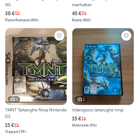
Wii
manhattan
30 €
45 €
Fiano Romano
(
RM
)
Roma
(
RM
)
2
2
TMNT Tartarughe Ninja Nintendo
Videogioco tartarughe ninja
DS
15 €
15 €
Monreale
(
PA
)
Trapani
(
TP
)