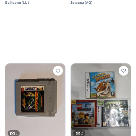
Gallicano
(
LU
)
Sciacca
(
AG
)
3
2