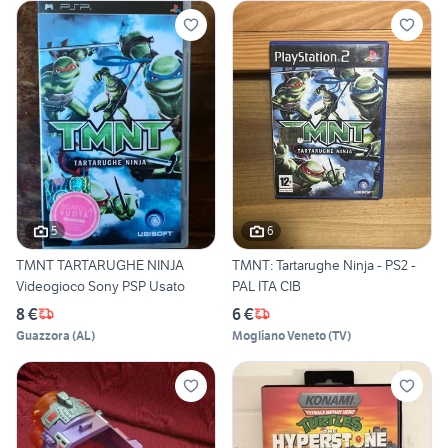
5
6
TMNT TARTARUGHE NINJA
TMNT: Tartarughe Ninja - PS2 -
Videogioco Sony PSP Usato
PAL ITA CIB
8 €
6 €
Guazzora
(
AL
)
Mogliano Veneto
(
TV
)