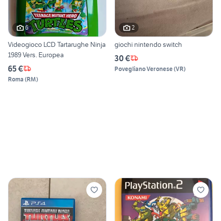
6
2
Videogioco LCD Tartarughe Ninja
giochi nintendo switch
1989 Vers. Europea
30 €
65 €
Povegliano Veronese
(
VR
)
Roma
(
RM
)