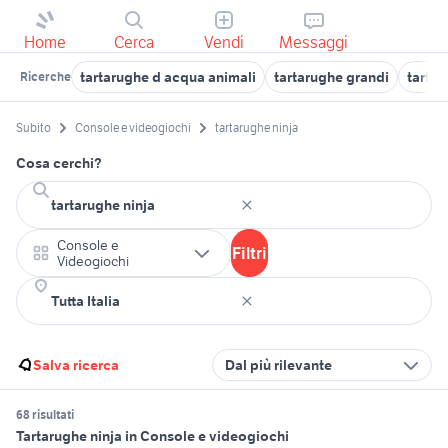
Home
Cerca
Vendi
Messaggi
tartarughe d acqua animali
tartarughe grandi
tartar
Ricerche
Subito
Console e videogiochi
tartarughe ninja
Cosa cerchi?
Console e
Filtri
Videogiochi
Salva ricerca
Dal più rilevante
68 risultati
Tartarughe ninja in Console e videogiochi