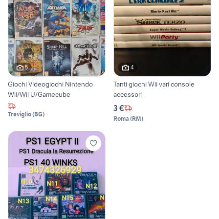
5
4
Giochi Videogiochi Nintendo
Tanti giochi Wii vari console
Wii/Wii U/Gamecube
accessori
3 €
Treviglio
(
BG
)
Roma
(
RM
)