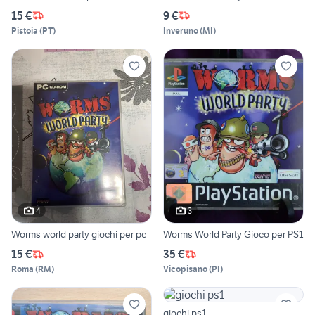
15 €
9 €
Pistoia
(
PT
)
Inveruno
(
MI
)
4
3
Worms world party giochi per pc
Worms World Party Gioco per PS1
15 €
35 €
Roma
(
RM
)
Vicopisano
(
PI
)
giochi ps1