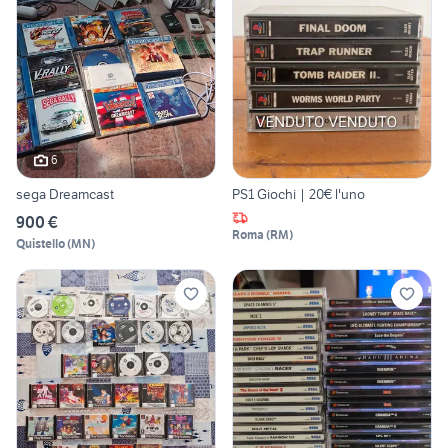
6
sega Dreamcast
PS1 Giochi | 20€ l'uno
900 €
Roma
(
RM
)
Quistello
(
MN
)