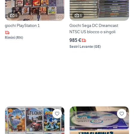
6
6
giochi PlayStation 1
Giochi Sega DC Dreamcast
NTSC US blocco o singoli
Rimini
(
RN
)
985 €
Sestri Levante
(
GE
)