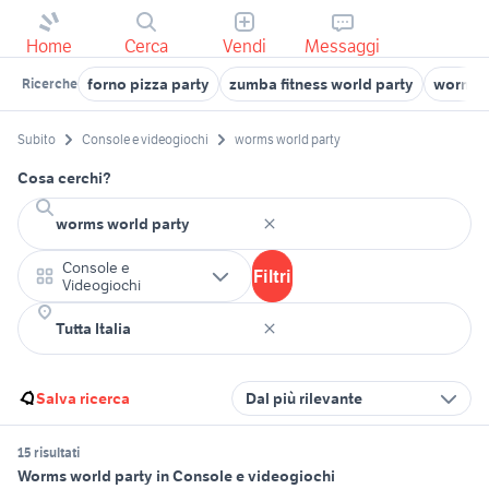
Home
Cerca
Vendi
Messaggi
forno pizza party
zumba fitness world party
worms 
Ricerche
Subito
Console e videogiochi
worms world party
Cosa cerchi?
Console e
Filtri
Videogiochi
Salva ricerca
Dal più rilevante
15 risultati
Worms world party in Console e videogiochi