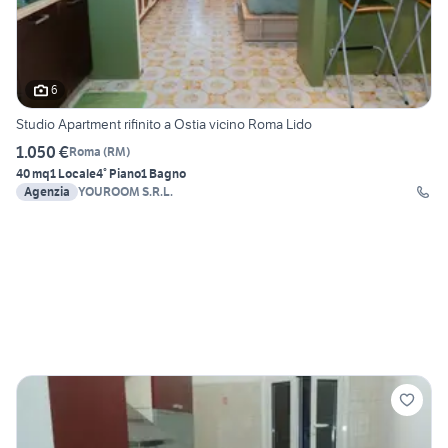
6
Studio Apartment rifinito a Ostia vicino Roma Lido
1.050 €
Roma
(
RM
)
40 mq
1 Locale
4° Piano
1 Bagno
Agenzia
YOUROOM S.R.L.