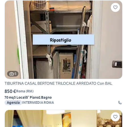
6
TIBURTINA CASAL BERTONE TRILOCALE ARREDATO Con BAL
850 €
Roma
(
RM
)
70 mq
3 Locali
5° Piano
1 Bagno
Agenzia
INTERMEDIA ROMA