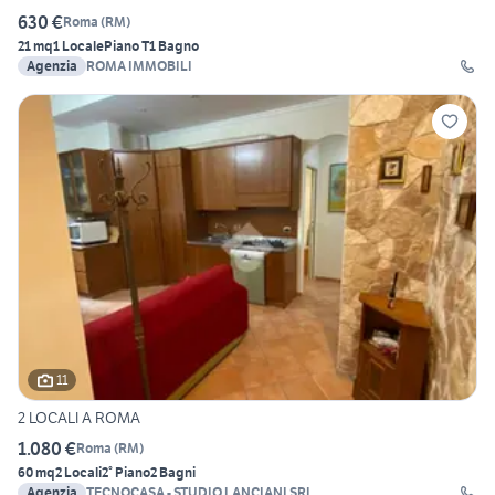
630 €
Roma
(
RM
)
21 mq
1 Locale
Piano T
1 Bagno
Agenzia
ROMA IMMOBILI
11
2 LOCALI A ROMA
1.080 €
Roma
(
RM
)
60 mq
2 Locali
2° Piano
2 Bagni
Agenzia
TECNOCASA - STUDIO LANCIANI SRL