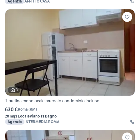
Agenzia
AFFITTO CASA
3
Tiburtina monolocale arredato condominio incluso
630 €
Roma
(
RM
)
20 mq
1 Locale
Piano T
1 Bagno
Agenzia
INTERMEDIA ROMA