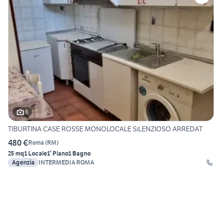
6
TIBURTINA CASE ROSSE MONOLOCALE SiLENZIOSO ARREDAT
480 €
Roma
(
RM
)
25 mq
1 Locale
1° Piano
1 Bagno
Agenzia
INTERMEDIA ROMA