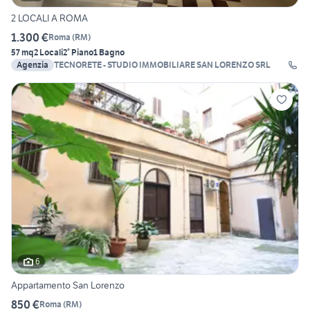
2 LOCALI A ROMA
1.300 €
Roma
(
RM
)
57 mq
2 Locali
2° Piano
1 Bagno
Agenzia
TECNORETE - STUDIO IMMOBILIARE SAN LORENZO SRL
6
Appartamento San Lorenzo
850 €
Roma
(
RM
)