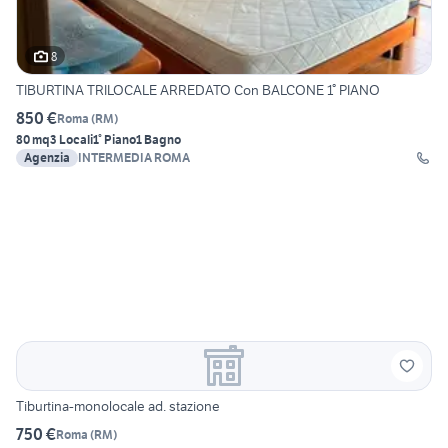
8
TIBURTINA TRILOCALE ARREDATO Con BALCONE 1° PIANO
850 €
Roma
(
RM
)
80 mq
3 Locali
1° Piano
1 Bagno
Agenzia
INTERMEDIA ROMA
Tiburtina-monolocale ad. stazione
750 €
Roma
(
RM
)