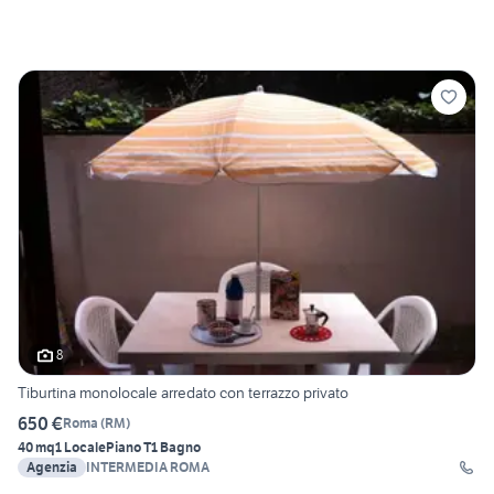
8
Tiburtina monolocale arredato con terrazzo privato
650 €
Roma
(
RM
)
40 mq
1 Locale
Piano T
1 Bagno
Agenzia
INTERMEDIA ROMA