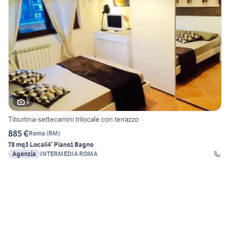
9
Tiburtina-settecamini trilocale con terrazzo
885 €
Roma
(
RM
)
78 mq
3 Locali
4° Piano
1 Bagno
Agenzia
INTERMEDIA ROMA