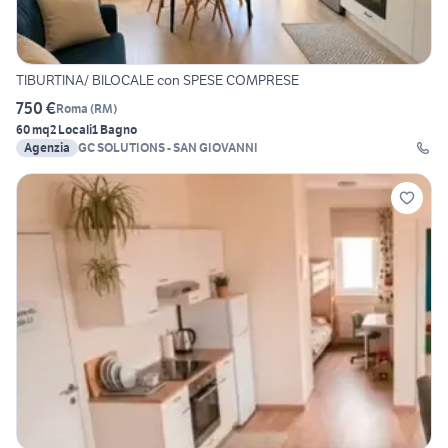
TIBURTINA/ BILOCALE con SPESE COMPRESE
750 €
Roma
(
RM
)
60 mq
2 Locali
1 Bagno
Agenzia
GC SOLUTIONS - SAN GIOVANNI