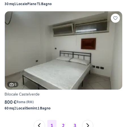
30 mq
1 Locale
Piano T
1 Bagno
6
Bilocale Castelverde
800 €
Roma
(
RM
)
60 mq
2 Locali
Semint.
1 Bagno
1
2
3