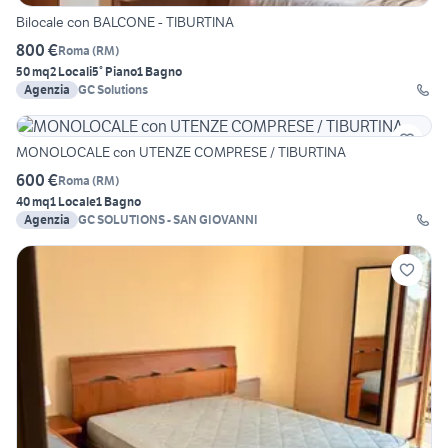
Bilocale con BALCONE - TIBURTINA
800 €
Roma
(
RM
)
50 mq
2 Locali
5° Piano
1 Bagno
Agenzia
GC Solutions
MONOLOCALE con UTENZE COMPRESE / TIBURTINA
600 €
Roma
(
RM
)
40 mq
1 Locale
1 Bagno
Agenzia
GC SOLUTIONS - SAN GIOVANNI