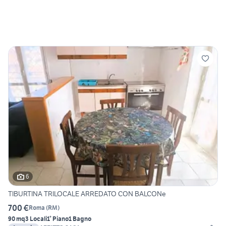
6
TIBURTINA TRILOCALE ARREDATO CON BALCONe
700 €
Roma
(
RM
)
90 mq
3 Locali
1° Piano
1 Bagno