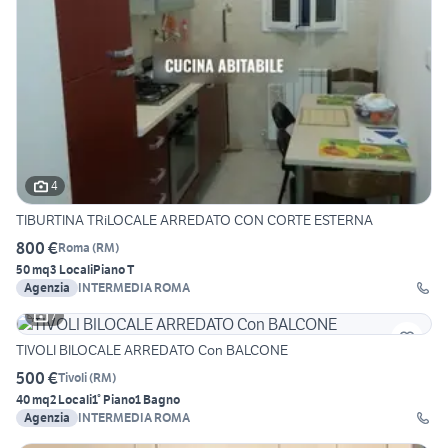
4
TIBURTINA TRiLOCALE ARREDATO CON CORTE ESTERNA
800 €
Roma
(
RM
)
50 mq
3 Locali
Piano T
Agenzia
INTERMEDIA ROMA
7
TIVOLI BILOCALE ARREDATO Con BALCONE
500 €
Tivoli
(
RM
)
40 mq
2 Locali
1° Piano
1 Bagno
Agenzia
INTERMEDIA ROMA