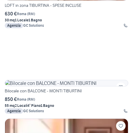
LOFT in zona TIBURTINA - SPESE INCLUSE
630 €
Roma
(
RM
)
30 mq
1 Locale
1 Bagno
Agenzia
GC Solutions
Bilocale con BALCONE - MONTI TIBURTINI
850 €
Roma
(
RM
)
55 mq
2 Locali
4° Piano
1 Bagno
Agenzia
GC Solutions