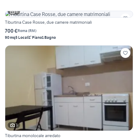
6
Tiburtina Case Rosse, due camere matrimoniali
700 €
Roma
(
RM
)
90 mq
5 Locali
1° Piano
1 Bagno
3
Tiburtina monolocale arredato