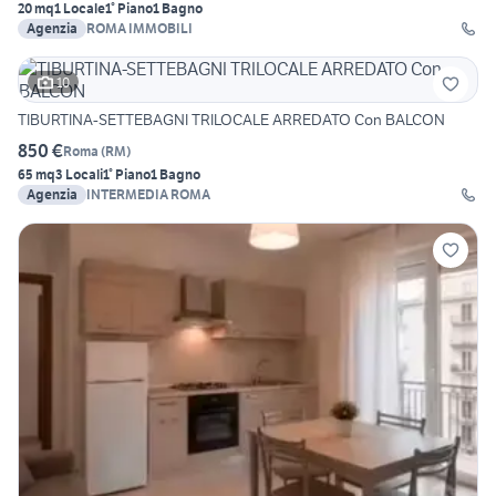
20 mq
1 Locale
1° Piano
1 Bagno
Agenzia
ROMA IMMOBILI
10
TIBURTINA-SETTEBAGNI TRILOCALE ARREDATO Con BALCON
850 €
Roma
(
RM
)
65 mq
3 Locali
1° Piano
1 Bagno
Agenzia
INTERMEDIA ROMA