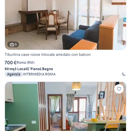
6
Tiburtina case rosse trilocale arredato con balcon
700 €
Roma
(
RM
)
90 mq
3 Locali
1° Piano
1 Bagno
Agenzia
INTERMEDIA ROMA