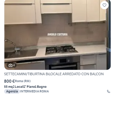
4
SETTECAMINI/TIBURTINA BiLOCALE ARREDATO CON BALCON
800 €
Roma
(
RM
)
55 mq
2 Locali
2° Piano
1 Bagno
Agenzia
INTERMEDIA ROMA