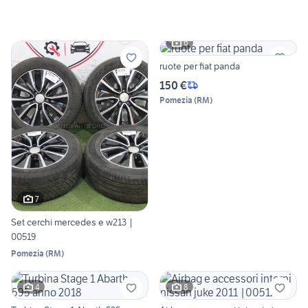
6
ruote per fiat panda
150 €
Pomezia
(
RM
)
7
Set cerchi mercedes e w213 |
00519
Pomezia
(
RM
)
4
8