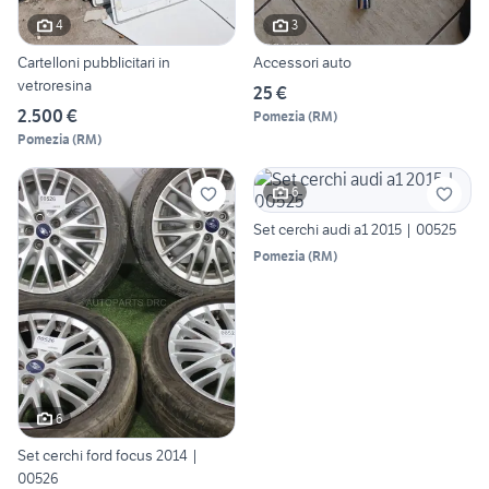
4
3
Cartelloni pubblicitari in
Accessori auto
vetroresina
25 €
2.500 €
Pomezia
(
RM
)
Pomezia
(
RM
)
6
Set cerchi audi a1 2015 | 00525
Pomezia
(
RM
)
6
Set cerchi ford focus 2014 |
00526