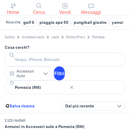
Home
Cerca
Vendi
Messaggi
golf 6
piaggio ape 50
pungiball giostre
yamaha x
Ricerche
Subito
Accessori auto
Lazio
Roma (Prov)
Pomezia
Cosa cerchi?
Accessori
Filtri
Auto
Salva ricerca
Dal più recente
1.121 risultati
Annunci in Accessori auto a Pomezia (RM)