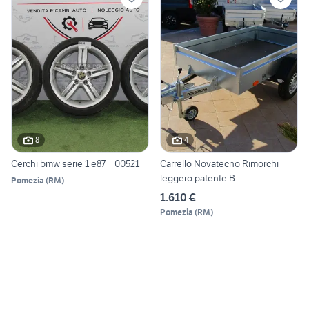
8
4
Cerchi bmw serie 1 e87 | 00521
Carrello Novatecno Rimorchi
leggero patente B
Pomezia
(
RM
)
1.610 €
Pomezia
(
RM
)