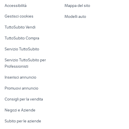
Caravan e Camper
motore
Accessibilità
Mappa del sito
Loft, mansarde e
Veicoli commerciali
altro
Gestisci cookies
Modelli auto
Case vacanza
TuttoSubito Vendi
Uffici e Locali
TuttoSubito Compra
commerciali
Servizio TuttoSubito
elettronica
per la casa e la
sports e hobby
Servizio TuttoSubito per
persona
Informatica
Animali
Professionisti
Arredamento e
Console e
Accessori per
Casalinghi
Inserisci annuncio
Videogiochi
animali
Elettrodomestici
Promuovi annuncio
Audio/Video
Musica e Film
Giardino e Fai da te
Consigli per la vendita
Fotografia
Libri e Riviste
Abbigliamento e
Negozi e Aziende
Telefonia
Strumenti Musicali
Accessori
Subito per le aziende
Sports
Tutto per i bambini