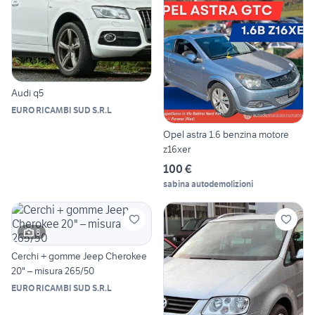
Audi q5
EURO RICAMBI SUD S.R.L
Opel astra 1.6 benzina motore
z16xer
100 €
sabina autodemolizioni
8
Cerchi + gomme Jeep Cherokee
20" – misura 265/50
EURO RICAMBI SUD S.R.L