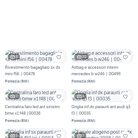
8
20
Rivestimento bagagliaio sx dx
Airbag e accessori interni
mini f56 | 00478
mercedes b w246 | 00499
Pomezia
(
RM
)
Pomezia
(
RM
)
2
3
Centralina faro led ant sinistro
Griglia inf dx paraurti ant audi q3
bmw x1 f48 |00038
f3 | 00035
Pomezia
(
RM
)
Pomezia
(
RM
)
5
7