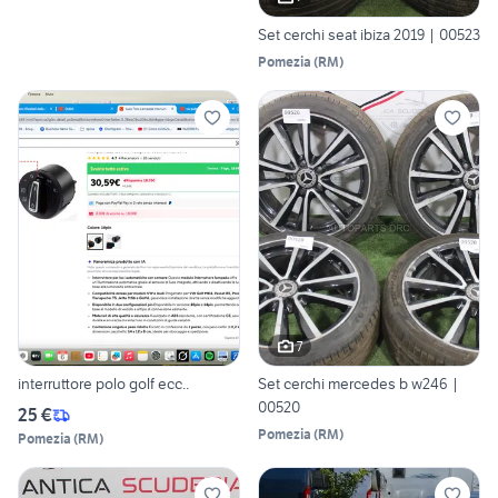
Set cerchi seat ibiza 2019 | 00523
Pomezia
(
RM
)
7
interruttore polo golf ecc..
Set cerchi mercedes b w246 |
00520
25 €
Pomezia
(
RM
)
Pomezia
(
RM
)