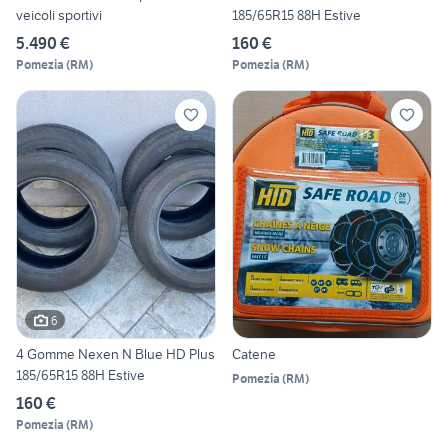
veicoli sportivi
185/65R15 88H Estive
5.490 €
160 €
Pomezia
(
RM
)
Pomezia
(
RM
)
6
4 Gomme Nexen N Blue HD Plus
Catene
185/65R15 88H Estive
Pomezia
(
RM
)
160 €
Pomezia
(
RM
)