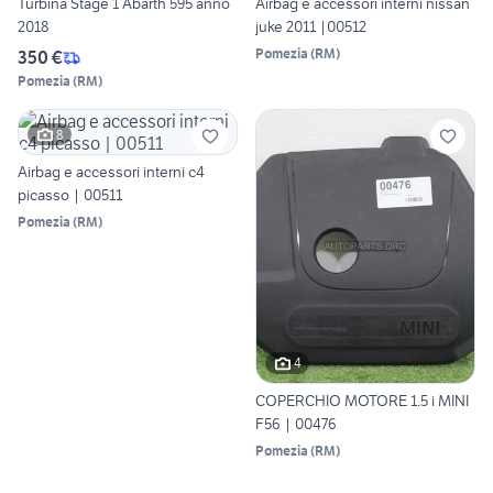
Turbina Stage 1 Abarth 595 anno
Airbag e accessori interni nissan
2018
juke 2011 |00512
Pomezia
(
RM
)
350 €
Pomezia
(
RM
)
8
Airbag e accessori interni c4
picasso | 00511
Pomezia
(
RM
)
4
COPERCHIO MOTORE 1.5 i MINI
F56 | 00476
Pomezia
(
RM
)