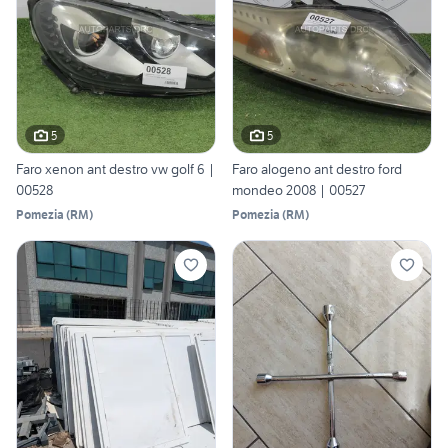
5
5
Faro xenon ant destro vw golf 6 |
Faro alogeno ant destro ford
00528
mondeo 2008 | 00527
Pomezia
(
RM
)
Pomezia
(
RM
)