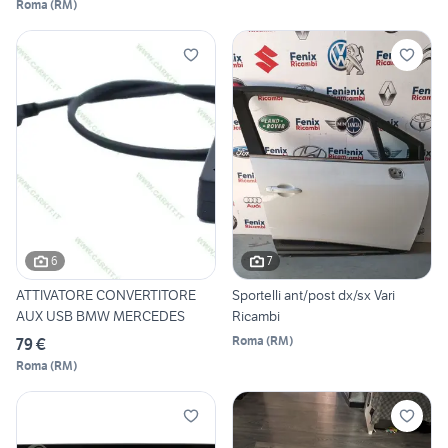
Roma
(
RM
)
6
7
ATTIVATORE CONVERTITORE
Sportelli ant/post dx/sx Vari
AUX USB BMW MERCEDES
Ricambi
Roma
(
RM
)
79 €
Roma
(
RM
)