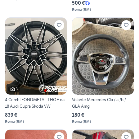
500 €
Roma
(
RM
)
3
4 Cerchi FONDMETAL THOE da
Volante Mercedes Cla / a /b /
18 Audi Cupra Skoda VW
GLA Amg
839 €
180 €
Roma
(
RM
)
Roma
(
RM
)