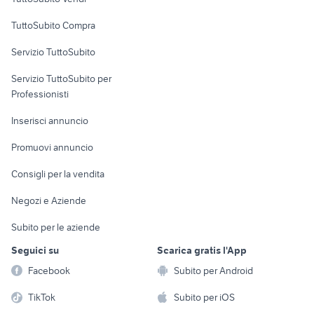
Uffici e Locali
TuttoSubito Compra
commerciali
Servizio TuttoSubito
elettronica
per la casa e la
sports e hobby
Servizio TuttoSubito per
persona
Informatica
Animali
Professionisti
Arredamento e
Console e
Accessori per
Casalinghi
Inserisci annuncio
Videogiochi
animali
Elettrodomestici
Promuovi annuncio
Audio/Video
Musica e Film
Giardino e Fai da te
Consigli per la vendita
Fotografia
Libri e Riviste
Abbigliamento e
Negozi e Aziende
Telefonia
Strumenti Musicali
Accessori
Subito per le aziende
Sports
Tutto per i bambini
Seguici su
Scarica gratis l'App
Biciclette
Facebook
Subito per Android
Collezionismo
TikTok
Subito per iOS