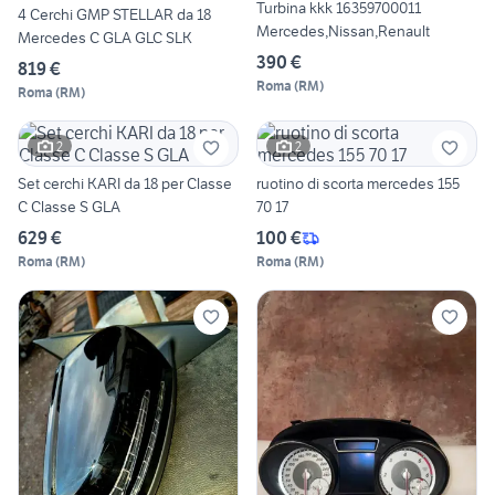
Turbina kkk 16359700011
4 Cerchi GMP STELLAR da 18
Mercedes,Nissan,Renault
Mercedes C GLA GLC SLK
390 €
819 €
Roma
(
RM
)
Roma
(
RM
)
2
2
Set cerchi KARI da 18 per Classe
ruotino di scorta mercedes 155
C Classe S GLA
70 17
629 €
100 €
Roma
(
RM
)
Roma
(
RM
)