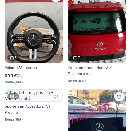
5
7
Volante Mercedes
Portellone posteriore Vari
Ricambi auto
800 €
Roma
(
RM
)
Roma
(
RM
)
5
Sportelli ant/post dx/sx Vari
Ricambi
Roma
(
RM
)