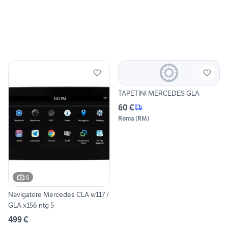
TAPETINI MERCEDES GLA
60 €
Roma
(
RM
)
6
Navigatore Mercedes CLA w117 /
GLA x156 ntg 5
499 €