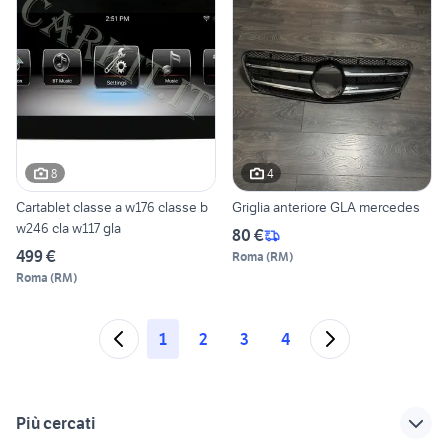
8
4
Cartablet classe a w176 classe b
Griglia anteriore GLA mercedes
w246 cla w117 gla
80 €
499 €
Roma
(
RM
)
Roma
(
RM
)
1
2
3
4
Più cercati