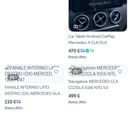
13
Car Tablet Android CarPlay
Mercedes A CLA GLA
470 €
Roma
(
RM
)
7
3
Navigatore MERCEDES CLA
FANALE INTERNIO LATO
C117,GLA X156 NTG 5.0
DESTRO (DX) MERCEDES GLA
499 €
H247
110 €
Roma
(
RM
)
Roma
(
RM
)