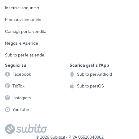
Arredamento e
Console e
Accessori per
Casalinghi
Inserisci annuncio
Videogiochi
animali
Elettrodomestici
Promuovi annuncio
Audio/Video
Musica e Film
Giardino e Fai da te
Consigli per la vendita
Fotografia
Libri e Riviste
Abbigliamento e
Negozi e Aziende
Telefonia
Strumenti Musicali
Accessori
Subito per le aziende
Sports
Tutto per i bambini
Seguici su
Scarica gratis l'App
Biciclette
Facebook
Subito per Android
Collezionismo
TikTok
Subito per iOS
Instagram
YouTube
©
2026
Subito.it - P.IVA 05526340962