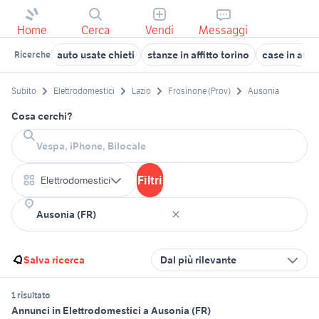
Home
Cerca
Vendi
Messaggi
auto usate chieti
stanze in affitto torino
case in affi
Ricerche
Subito
Elettrodomestici
Lazio
Frosinone (Prov)
Ausonia
Cosa cerchi?
Filtri
Elettrodomestici
Salva ricerca
Dal più rilevante
1 risultato
Annunci in Elettrodomestici a Ausonia (FR)