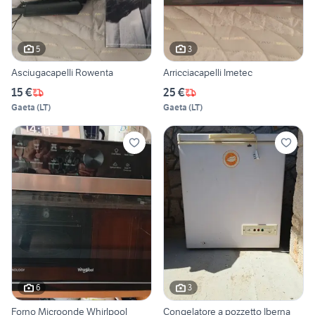
5
3
Asciugacapelli Rowenta
Arricciacapelli Imetec
15 €
25 €
Gaeta
(
LT
)
Gaeta
(
LT
)
6
3
Forno Microonde Whirlpool
Congelatore a pozzetto Iberna