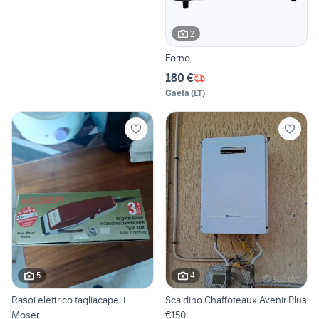
2
Forno
180 €
Gaeta
(
LT
)
5
4
Rasoi elettrico tagliacapelli
Scaldino Chaffoteaux Avenir Plus
Moser
€150