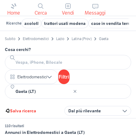
Home
Cerca
Vendi
Messaggi
axolotl
trattori usati modena
case in vendita terrac
Ricerche
Subito
Elettrodomestici
Lazio
Latina (Prov)
Gaeta
Cosa cerchi?
Filtri
Elettrodomestici
Salva ricerca
Dal più rilevante
110 risultati
Annunci in Elettrodomestici a Gaeta (LT)