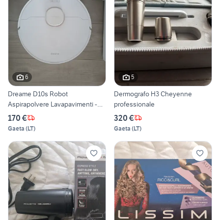
6
5
Dreame D10s Robot
Dermografo H3 Cheyenne
Aspirapolvere Lavapavimenti -
professionale
Co
170 €
320 €
Gaeta
(
LT
)
Gaeta
(
LT
)