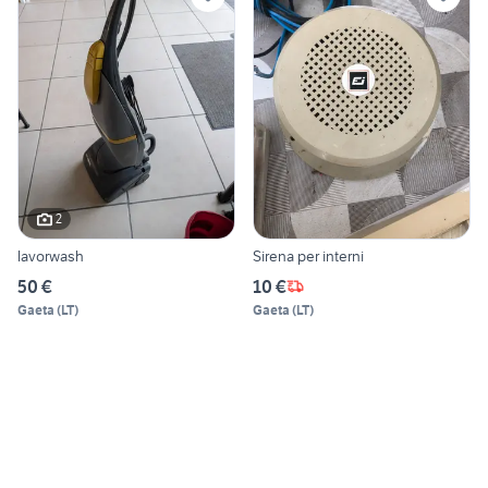
2
lavorwash
Sirena per interni
50 €
10 €
Gaeta
(
LT
)
Gaeta
(
LT
)