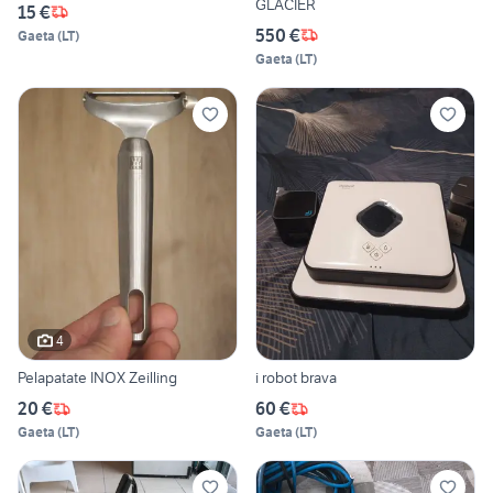
GLACIER
15 €
550 €
Gaeta
(
LT
)
Gaeta
(
LT
)
4
Pelapatate INOX Zeilling
i robot brava
20 €
60 €
Gaeta
(
LT
)
Gaeta
(
LT
)