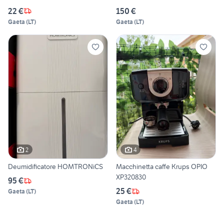
22 €
150 €
Gaeta
(
LT
)
Gaeta
(
LT
)
2
4
Deumidificatore HOMTRONiCS
Macchinetta caffe Krups OPIO
XP320830
95 €
25 €
Gaeta
(
LT
)
Gaeta
(
LT
)