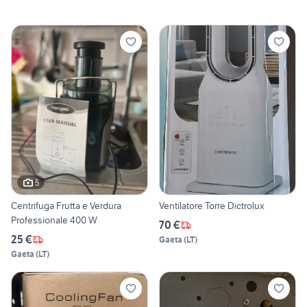
5
Centrifuga Frutta e Verdura
Ventilatore Torre Dictrolux
Professionale 400 W
70 €
25 €
Gaeta
(
LT
)
Gaeta
(
LT
)