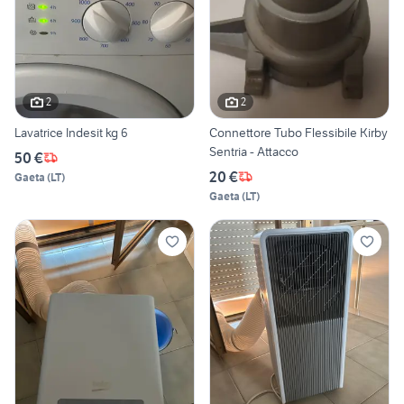
2
2
Lavatrice Indesit kg 6
Connettore Tubo Flessibile Kirby
Sentria - Attacco
50 €
20 €
Gaeta
(
LT
)
Gaeta
(
LT
)