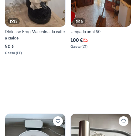
2
5
Didiesse Frog Macchina da caffè
lampada anni 60
a cialde
100 €
50 €
Gaeta
(
LT
)
Gaeta
(
LT
)