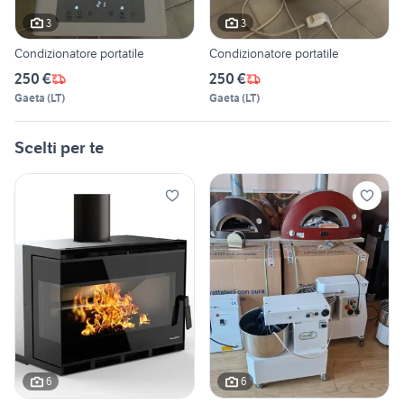
3
3
Condizionatore portatile
Condizionatore portatile
250 €
250 €
Gaeta
(
LT
)
Gaeta
(
LT
)
Scelti per te
6
6