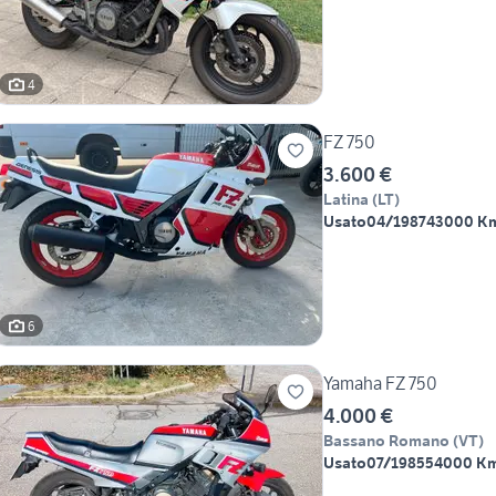
4
FZ 750
3.600 €
Latina
(
LT
)
Usato
04/1987
43000 K
6
Yamaha FZ 750
4.000 €
Bassano Romano
(
VT
)
Usato
07/1985
54000 K