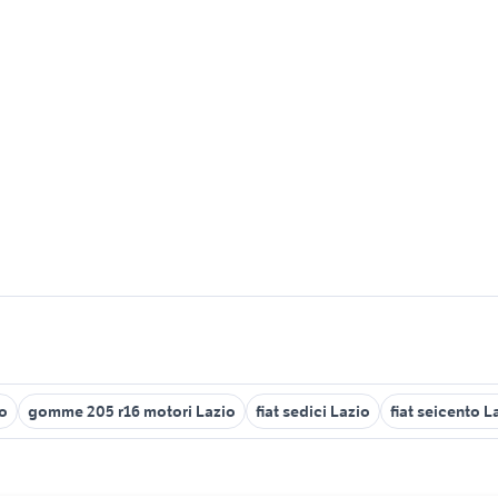
io
gomme 205 r16 motori Lazio
fiat sedici Lazio
fiat seicento L