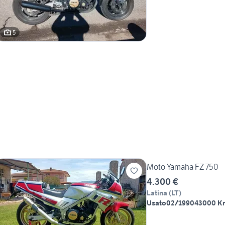
5
Moto Yamaha FZ 750
4.300 €
Latina
(
LT
)
Usato
02/1990
43000 K