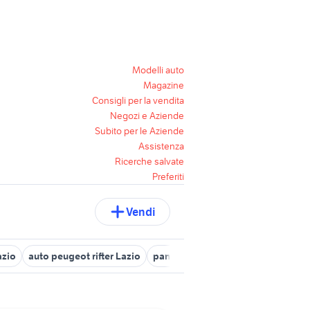
Modelli auto
Magazine
Consigli per la vendita
Negozi e Aziende
Subito per le Aziende
Assistenza
Ricerche salvate
Preferiti
Vendi
azio
auto peugeot rifter Lazio
panda 4x4 usata vecchio modello 