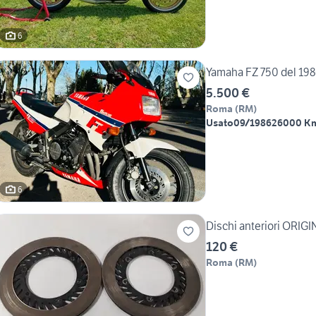
6
Yamaha FZ 750 del 19
5.500 €
Roma
(
RM
)
Usato
09/1986
26000 K
6
Dischi anteriori ORI
120 €
Roma
(
RM
)