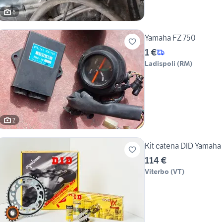
6
Yamaha FZ 750
1 €
Ladispoli
(
RM
)
2
Kit catena DID Yamah
114 €
Viterbo
(
VT
)