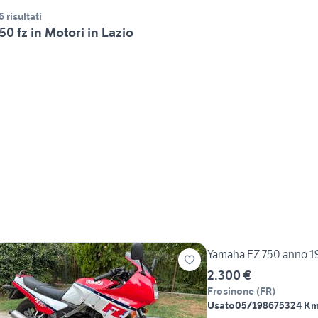
6 risultati
50 fz in Motori in Lazio
Yamaha FZ 750 anno 1
2.300 €
Frosinone
(
FR
)
Usato
05/1986
75324 K