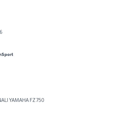
86
m
Sport
GINALI YAMAHA FZ 750