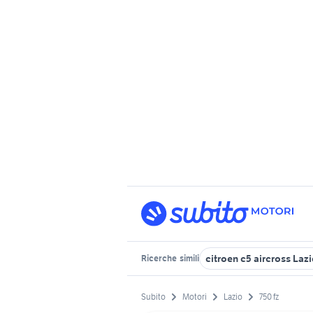
citroen c5 aircross Laz
Ricerche
simili
Subito
Motori
Lazio
750 fz