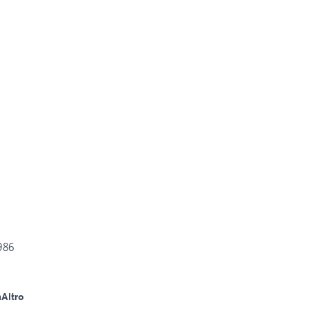
986
m
Altro