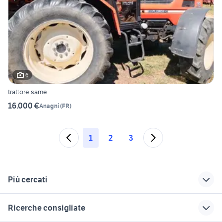
6
trattore same
16.000 €
Anagni
(
FR
)
1
2
3
Più cercati
Correlati
Richerche simili
Suggerimenti
Ricerche consigliate
yamaha aerox 50 in
fuoristrada lazio
opel mokka diesel