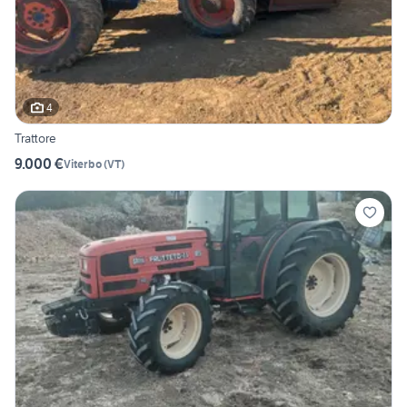
4
Trattore
9.000 €
Viterbo
(
VT
)