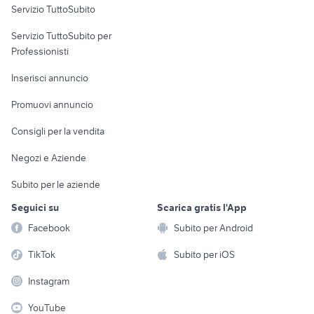
Servizio TuttoSubito
elettronica
per la casa e la
sports e hobby
Servizio TuttoSubito per
persona
Informatica
Animali
Professionisti
Arredamento e
Console e
Accessori per
Casalinghi
Inserisci annuncio
Videogiochi
animali
Elettrodomestici
Promuovi annuncio
Audio/Video
Musica e Film
Giardino e Fai da te
Consigli per la vendita
Fotografia
Libri e Riviste
Abbigliamento e
Negozi e Aziende
Telefonia
Strumenti Musicali
Accessori
Subito per le aziende
Sports
Tutto per i bambini
Seguici su
Scarica gratis l'App
Biciclette
Facebook
Subito per Android
Collezionismo
TikTok
Subito per iOS
Instagram
YouTube