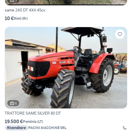
3
same 240 DT 4X4 45cv
10 €
Rieti
(
RI
)
6
TRATTORE SAME SILVER 80 DT
19.500 €
Pontinia
(
LT
)
Rivenditore
PACINI MACCHINE SRL