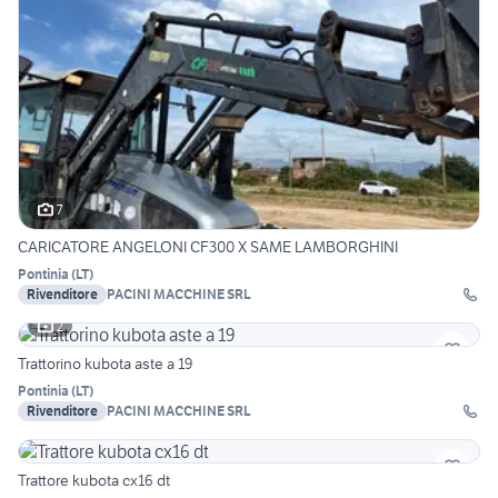
7
CARICATORE ANGELONI CF300 X SAME LAMBORGHINI
Pontinia
(
LT
)
Rivenditore
PACINI MACCHINE SRL
2
Trattorino kubota aste a 19
Pontinia
(
LT
)
Rivenditore
PACINI MACCHINE SRL
Trattore kubota cx16 dt