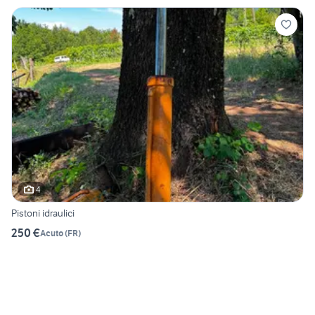
4
Pistoni idraulici
250 €
Acuto
(
FR
)