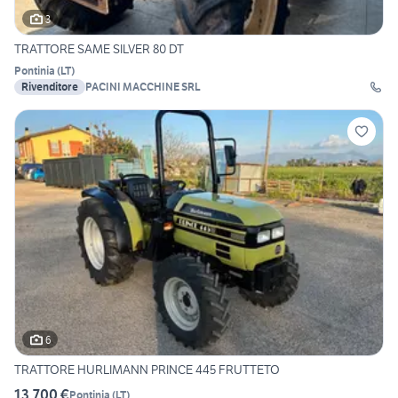
3
TRATTORE SAME SILVER 80 DT
Pontinia
(
LT
)
Rivenditore
PACINI MACCHINE SRL
6
TRATTORE HURLIMANN PRINCE 445 FRUTTETO
13.700 €
Pontinia
(
LT
)