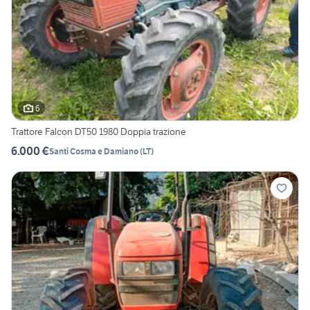
6
Trattore Falcon DT50 1980 Doppia trazione
6.000 €
Santi Cosma e Damiano
(
LT
)