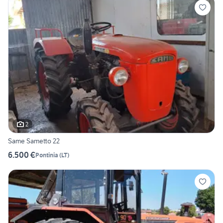
2
Same Sametto 22
6.500 €
Pontinia
(
LT
)