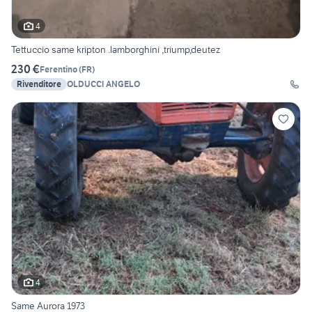
4
Tettuccio same kripton .lamborghini ,triump,deutez
230 €
Ferentino
(
FR
)
Rivenditore
OLDUCCI ANGELO
4
Same Aurora 1973