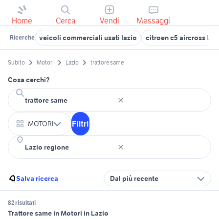
Home
Cerca
Vendi
Messaggi
veicoli commerciali usati lazio
citroen c5 aircross Laz
Ricerche
Subito
Motori
Lazio
trattore same
Cosa cerchi?
Filtri
MOTORI
Salva ricerca
Dal più recente
82 risultati
Trattore same in Motori in Lazio