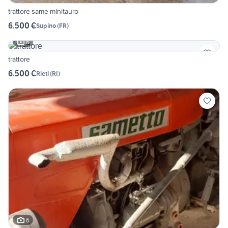
trattore same minitauro
6.500 €
Supino
(
FR
)
6
trattore
6.500 €
Rieti
(
RI
)
6