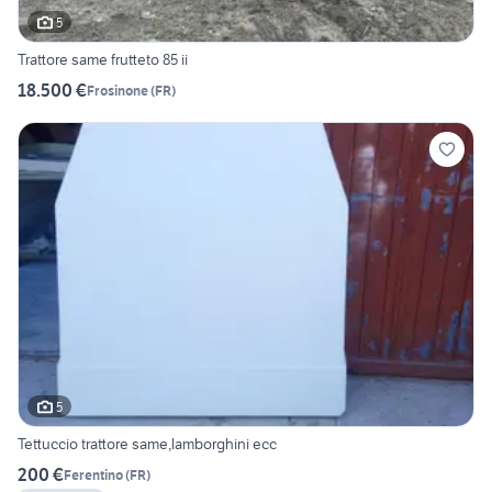
5
Trattore same frutteto 85 ii
18.500 €
Frosinone
(
FR
)
5
Tettuccio trattore same,lamborghini ecc
200 €
Ferentino
(
FR
)