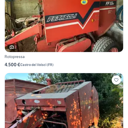
2
Rotopressa
4.500 €
Castro dei Volsci
(
FR
)