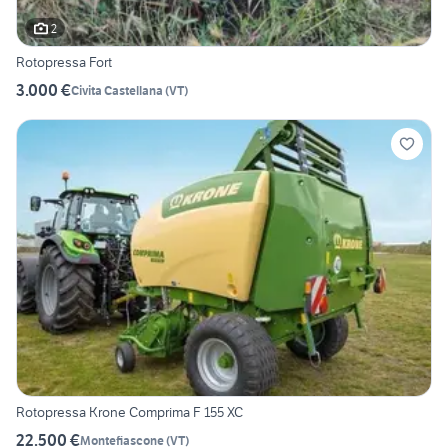
2
Rotopressa Fort
3.000 €
Civita Castellana
(
VT
)
Rotopressa Krone Comprima F 155 XC
22.500 €
Montefiascone
(
VT
)