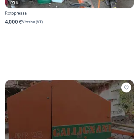
6
Rotopressa
4.000 €
Viterbo
(
VT
)