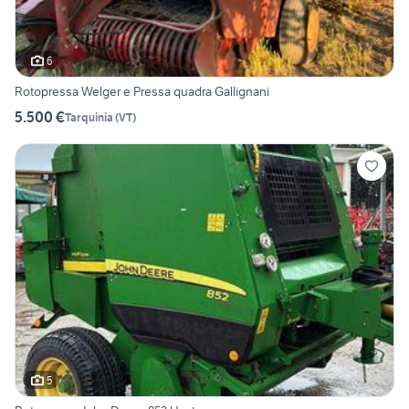
6
Rotopressa Welger e Pressa quadra Gallignani
5.500 €
Tarquinia
(
VT
)
5