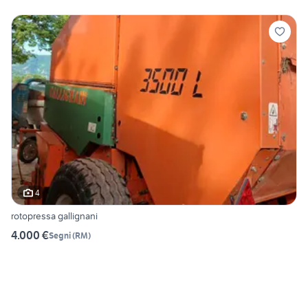
4
rotopressa gallignani
4.000 €
Segni
(
RM
)