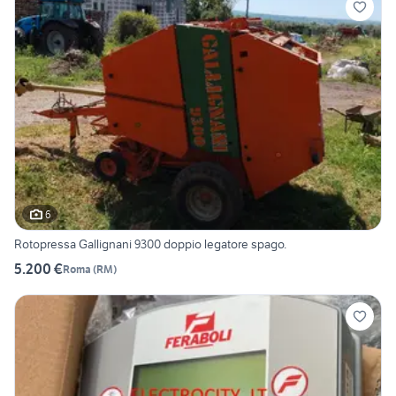
6
Rotopressa Gallignani 9300 doppio legatore spago.
5.200 €
Roma
(
RM
)