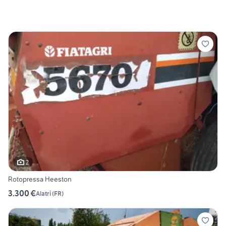
2
Rotopressa Heeston
3.300 €
Alatri
(
FR
)