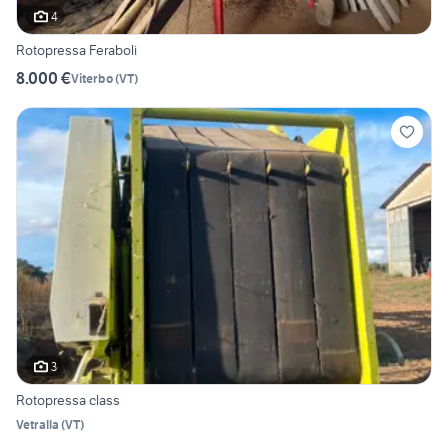
4
Rotopressa Feraboli
8.000 €
Viterbo
(
VT
)
3
Rotopressa class
Vetralla
(
VT
)