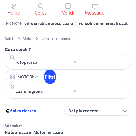
Home
Cerca
Vendi
Messaggi
citroen c5 aircross Lazio
veicoli commerciali usati laz
Ricerche
Subito
Motori
Lazio
rotopressa
Cosa cerchi?
Filtri
MOTORI
Salva ricerca
Dal più recente
30 risultati
Rotopressa in Motori in Lazio