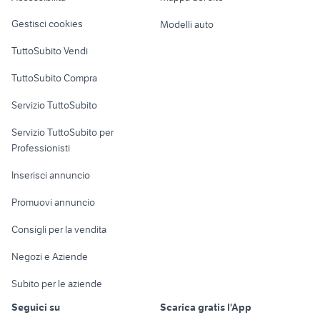
Veicoli commerciali
altro
Gestisci cookies
Modelli auto
Case vacanza
TuttoSubito Vendi
Uffici e Locali
TuttoSubito Compra
commerciali
Servizio TuttoSubito
elettronica
per la casa e la
sports e hobby
Servizio TuttoSubito per
persona
Informatica
Animali
Professionisti
Arredamento e
Console e
Accessori per
Casalinghi
Inserisci annuncio
Videogiochi
animali
Elettrodomestici
Promuovi annuncio
Audio/Video
Musica e Film
Giardino e Fai da te
Consigli per la vendita
Fotografia
Libri e Riviste
Abbigliamento e
Negozi e Aziende
Telefonia
Strumenti Musicali
Accessori
Subito per le aziende
Sports
Tutto per i bambini
Seguici su
Scarica gratis l'App
Biciclette