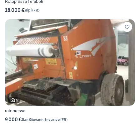
Rotopressa Feraboli
18.000 €
Ripi
(
FR
)
6
rotopressa
9.000 €
San Giovanni Incarico
(
FR
)