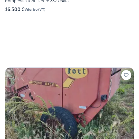
Rotopressa John Deere 852 Usata
16.500 €
Viterbo
(
VT
)