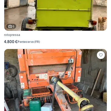
6
rotopressa
4.800 €
Pontecorvo
(
FR
)