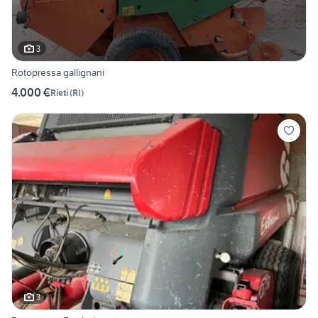
3
Rotopressa gallignani
4.000 €
Rieti
(
RI
)
3