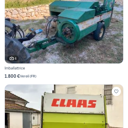
4
Imballattrice
1.800 €
Veroli
(
FR
)