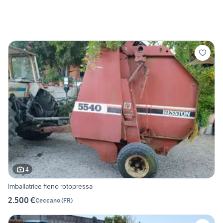
4
Imballatrice fieno rotopressa
2.500 €
Ceccano
(
FR
)