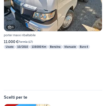
6
porter maxxi ribaltabile
11.000 €
Formia
(
LT
)
Usato
10/2010
138000 Km
Benzina
Manuale
Euro 4
Scelti per te