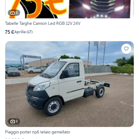
6
Tabelle Targhe Camion Led RGB 12V 24V
75 €
Aprilia
(
LT
)
6
Piaggio porter np6 telaio gemellato