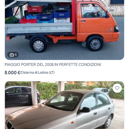
4
PIAGGIO PORTER DEL 2008 IN PERFETTE CONDIZIONI
8.000 €
Cisterna di Latina
(
LT
)