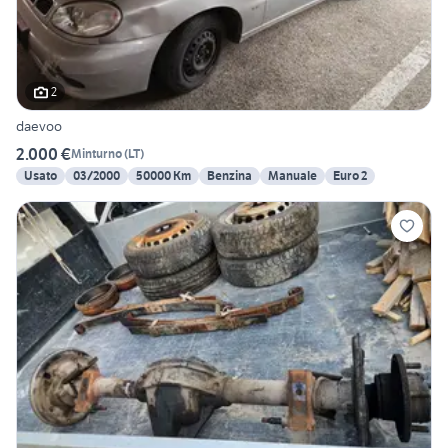
2
daevoo
2.000 €
Minturno
(
LT
)
Usato
03/2000
50000 Km
Benzina
Manuale
Euro 2