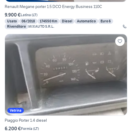
Renault Megane porter 1.5 DCO Energy Business 110C
9.900 €
Latina
(
LT
)
Usato
06/2018
174550 Km
Diesel
Automatico
Euro 6
Rivenditore
MIXAUTO S.R.L.
Vetrina
Piaggio Porter 1.4 diesel
6.200 €
Formia
(
LT
)