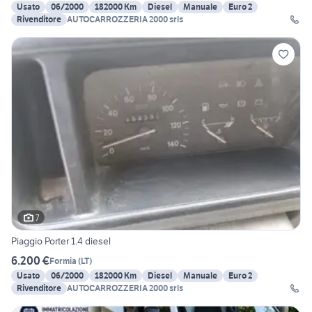
Usato
06/2000
182000 Km
Diesel
Manuale
Euro 2
Rivenditore
AUTOCARROZZERIA 2000 srls
7
Piaggio Porter 1.4 diesel
6.200 €
Formia
(
LT
)
Usato
06/2000
182000 Km
Diesel
Manuale
Euro 2
Rivenditore
AUTOCARROZZERIA 2000 srls