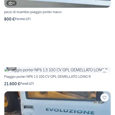
6
pezzi di ricambio piaggio porter maxxi
800 €
Formia
(
LT
)
6
Piaggio porter NP6 1.5 100 CV GPL GEMELLATO LONG R
21.600 €
Fondi
(
LT
)