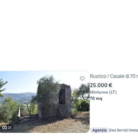
Rustico / Casale di 70 
25.000 €
Minturno
(
LT
)
70 mq
14
Agenzia
Dea Servizi Immob