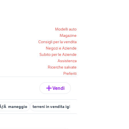
Modelli auto
Magazine
Consigli per la vendita
Negozi e Aziende
Subito per le Aziende
Assistenza
Ricerche salvate
Preferiti
Vendi
itÃƒÂ maneggio
terreni in vendita iglesias
laghi pesca sportiva in