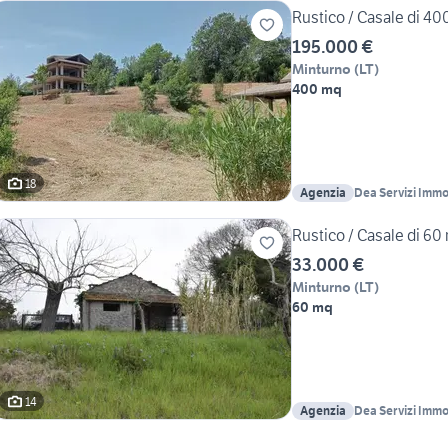
Rustico / Casale di 400
195.000 €
Minturno
(
LT
)
400 mq
18
Agenzia
Dea Servizi Immob
Rustico / Casale di 60
33.000 €
Minturno
(
LT
)
60 mq
14
Agenzia
Dea Servizi Immob