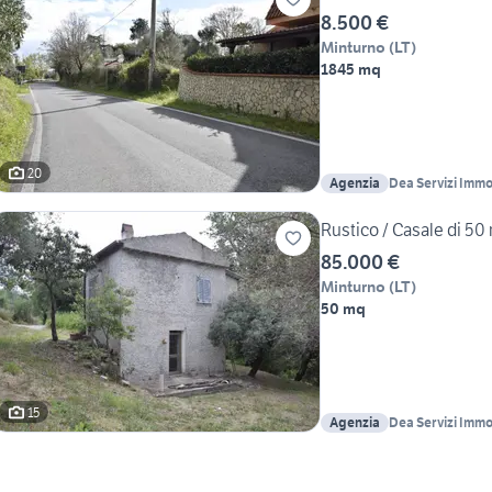
8.500 €
Minturno
(
LT
)
1845 mq
20
Agenzia
Dea Servizi Immob
Rustico / Casale di 50 
85.000 €
Minturno
(
LT
)
50 mq
15
Agenzia
Dea Servizi Immob