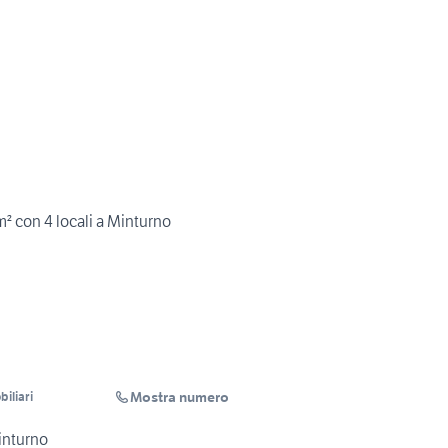
m² con 4 locali a Minturno
Mostra numero
iliari
inturno