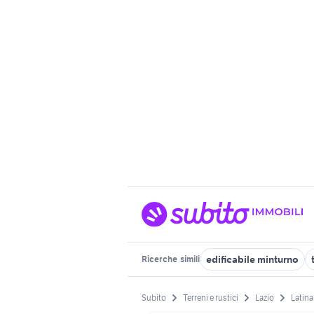
edificabile minturno
Ricerche
simili
Subito
Terreni e rustici
Lazio
Latina