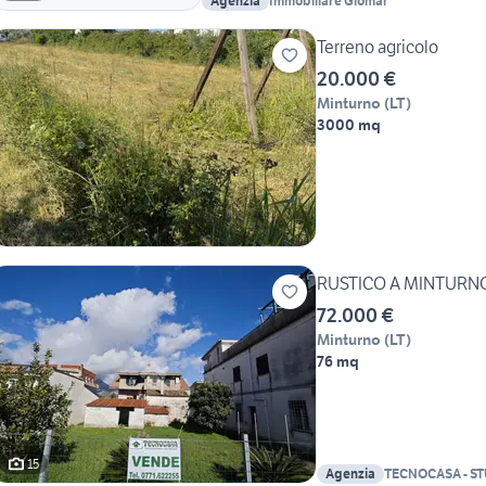
Agenzia
Immobiliare Giomar
Terreno agricolo
20.000 €
Minturno
(
LT
)
3000 mq
RUSTICO A MINTURN
72.000 €
Minturno
(
LT
)
76 mq
15
Agenzia
TECNOCASA - ST