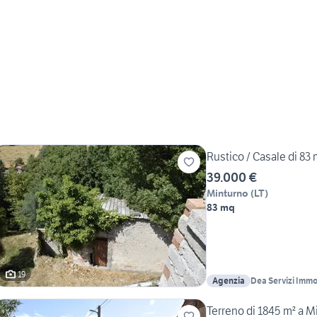
Rustico / Casale di 83 
39.000 €
Minturno
(
LT
)
83 mq
19
Agenzia
Dea Servizi Immob
Terreno di 1845 m² a M