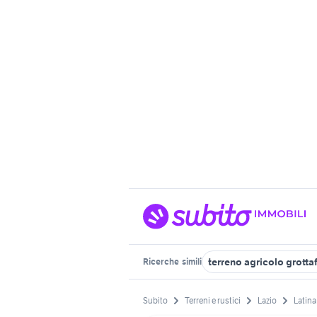
terreno agricolo grotta
Ricerche
simili
Subito
Terreni e rustici
Lazio
Latina