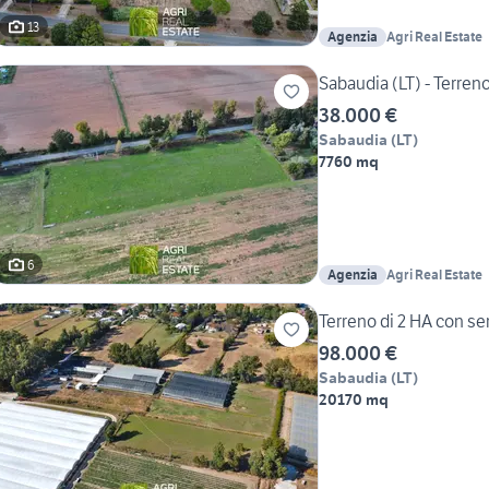
13
Agenzia
Agri Real Estate
Sabaudia (LT) - Terre
38.000 €
Sabaudia
(
LT
)
7760 mq
6
Agenzia
Agri Real Estate
Terreno di 2 HA con se
98.000 €
Sabaudia
(
LT
)
20170 mq