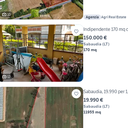
10
Agenzia
Agri Real Estate
Indipendente 170 mq c
150.000 €
Sabaudia
(
LT
)
170 mq
12
Sabaudia, 19.990 per 1,
19.990 €
Sabaudia
(
LT
)
11955 mq