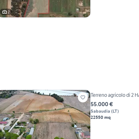
2
Terreno agricolo di 2 H
55.000 €
Sabaudia
(
LT
)
22550 mq