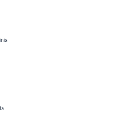
inia
ia