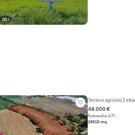
6
Terreno agricolo 2 ettar
48.000 €
Sabaudia
(
LT
)
19610 mq