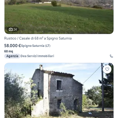
24
Rustico / Casale di 68 m² a Spigno Saturnia
58.000 €
Spigno Saturnia
(
LT
)
68 mq
Agenzia
Dea Servizi Immobiliari