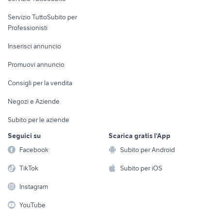
elettronica
per la casa e la
sports e hobby
Servizio TuttoSubito per
persona
Informatica
Animali
Professionisti
Arredamento e
Console e
Accessori per
Casalinghi
Inserisci annuncio
Videogiochi
animali
Elettrodomestici
Promuovi annuncio
Audio/Video
Musica e Film
Giardino e Fai da te
Consigli per la vendita
Fotografia
Libri e Riviste
Abbigliamento e
Negozi e Aziende
Telefonia
Strumenti Musicali
Accessori
Subito per le aziende
Sports
Tutto per i bambini
Seguici su
Scarica gratis l'App
Biciclette
Facebook
Subito per Android
Collezionismo
TikTok
Subito per iOS
Instagram
YouTube