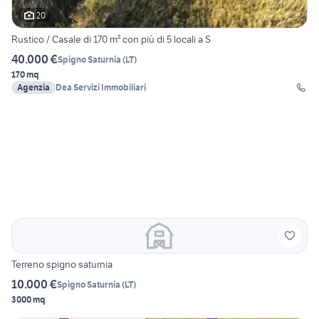
20
Rustico / Casale di 170 m² con più di 5 locali a S
40.000 €
Spigno Saturnia
(
LT
)
170 mq
Agenzia
Dea Servizi Immobiliari
Terreno spigno saturnia
10.000 €
Spigno Saturnia
(
LT
)
3000 mq