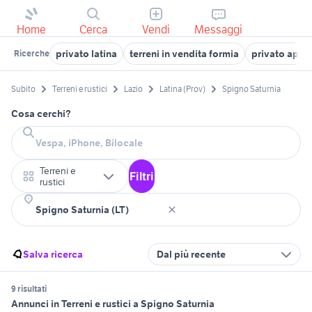
Home
Cerca
Vendi
Messaggi
privato latina
terreni in vendita formia
privato aprili
Ricerche
Subito
Terreni e rustici
Lazio
Latina (Prov)
Spigno Saturnia
Cosa cerchi?
Terreni e
Filtri
rustici
Salva ricerca
Dal più recente
9 risultati
Annunci in Terreni e rustici a Spigno Saturnia