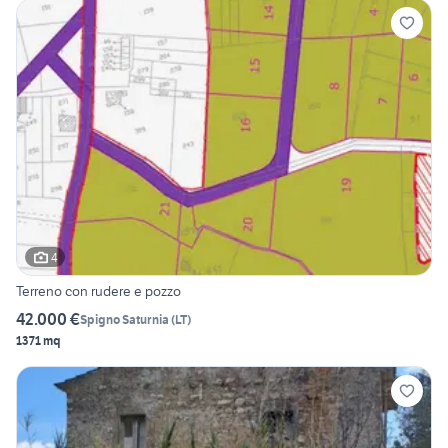
4
Terreno con rudere e pozzo
42.000 €
Spigno Saturnia
(
LT
)
1371 mq