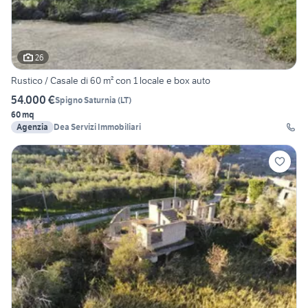
26
Rustico / Casale di 60 m² con 1 locale e box auto
54.000 €
Spigno Saturnia
(
LT
)
60 mq
Agenzia
Dea Servizi Immobiliari