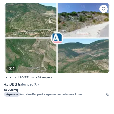
7
Terreno di 65000 m² a Mompeo
43.000 €
Mompeo
(
RI
)
65000 mq
Agenzia
Angelini Property agenzia immobiliare Roma