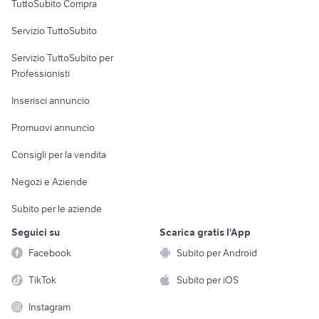
TuttoSubito Compra
commerciali
Servizio TuttoSubito
elettronica
per la casa e la
sports e hobby
Servizio TuttoSubito per
persona
Informatica
Animali
Professionisti
Arredamento e
Console e
Accessori per
Casalinghi
Inserisci annuncio
Videogiochi
animali
Elettrodomestici
Promuovi annuncio
Audio/Video
Musica e Film
Giardino e Fai da te
Consigli per la vendita
Fotografia
Libri e Riviste
Abbigliamento e
Negozi e Aziende
Telefonia
Strumenti Musicali
Accessori
Subito per le aziende
Sports
Tutto per i bambini
Seguici su
Scarica gratis l'App
Biciclette
Facebook
Subito per Android
Collezionismo
TikTok
Subito per iOS
Instagram