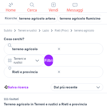
Home
Cerca
Vendi
Messaggi
terreno agricolo artena
terreno agricolo fiumicino
t
Ricerche
Subito
Terreni e rustici
Lazio
Rieti (Prov)
terreno agricolo
Cosa cerchi?
Terreni e
Filtri
rustici
Salva ricerca
Dal più recente
111 risultati
Terreno agricolo in Terreni e rustici a Rieti e provincia