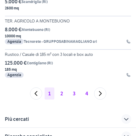
5.000 €
Scandriglia
(
RI
)
2600 mq
15
TER. AGRICOLO A MONTEBUONO
8.000 €
Montebuono
(
RI
)
10000 mq
Agenzia
Tecnorete - GRUPPOSABINAMAGLIANO srl
30
Rustico / Casale di 185 m² con 3 locali e box auto
125.000 €
Contigliano
(
RI
)
185 mq
Agenzia
1
2
3
4
Più cercati
Correlati
Richerche simili
Suggerimenti