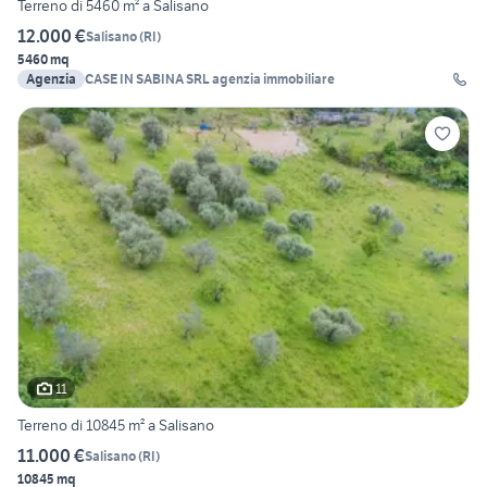
Terreno di 5460 m² a Salisano
12.000 €
Salisano
(
RI
)
5460 mq
Agenzia
CASE IN SABINA SRL agenzia immobiliare
11
Terreno di 10845 m² a Salisano
11.000 €
Salisano
(
RI
)
10845 mq