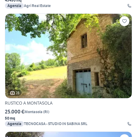
43450 mq
Agenzia
Agri Real Estate
28
RUSTICO A MONTASOLA
25.000 €
Montasola
(
RI
)
50 mq
Agenzia
TECNOCASA - STUDIO IN SABINA SRL