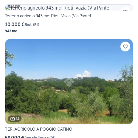
5
Terreno agricolo 943 mq: Rieti, Vazia (Via Pantel
10.000 €
Rieti
(
RI
)
943 mq
14
TER. AGRICOLO A POGGIO CATINO
59.000 €
Poggio Catino
(
RI
)