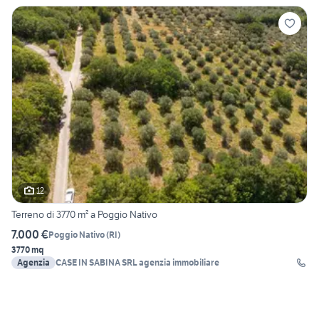
12
Terreno di 3770 m² a Poggio Nativo
7.000 €
Poggio Nativo
(
RI
)
3770 mq
Agenzia
CASE IN SABINA SRL agenzia immobiliare