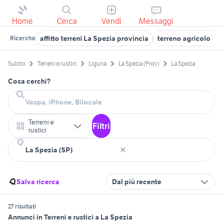
Home
Cerca
Vendi
Messaggi
affitto terreni La Spezia provincia
terreno agricolo sa
Ricerche
Subito
Terreni e rustici
Liguria
La Spezia (Prov)
La Spezia
Cosa cerchi?
Terreni e
Filtri
rustici
Salva ricerca
Dal più recente
27 risultati
Annunci in Terreni e rustici a La Spezia