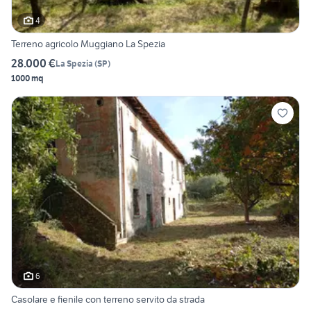
4
Terreno agricolo Muggiano La Spezia
28.000 €
La Spezia
(
SP
)
1000 mq
6
Casolare e fienile con terreno servito da strada