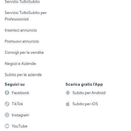
Servizio TuttoSubito
elettronica
per la casa e la
sports e hobby
Servizio TuttoSubito per
persona
Informatica
Animali
Professionisti
Arredamento e
Console e
Accessori per
Casalinghi
Inserisci annuncio
Videogiochi
animali
Elettrodomestici
Promuovi annuncio
Audio/Video
Musica e Film
Giardino e Fai da te
Consigli per la vendita
Fotografia
Libri e Riviste
Abbigliamento e
Negozi e Aziende
Telefonia
Strumenti Musicali
Accessori
Subito per le aziende
Sports
Tutto per i bambini
Seguici su
Scarica gratis l'App
Biciclette
Facebook
Subito per Android
Collezionismo
TikTok
Subito per iOS
Instagram
YouTube