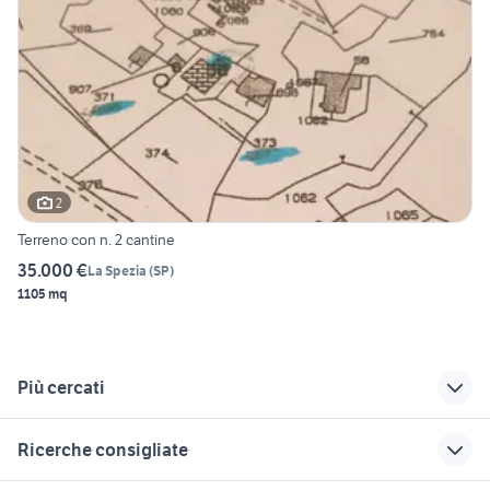
2
Terreno con n. 2 cantine
35.000 €
La Spezia
(
SP
)
1105 mq
Più cercati
Correlati
Richerche simili
Suggerimenti
Ricerche consigliate
vendita terreni
vendita terreni
vendita terreni Cairo