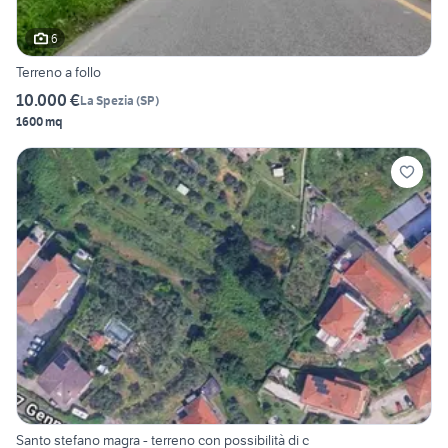
6
Terreno a follo
10.000 €
La Spezia
(
SP
)
1600 mq
Santo stefano magra - terreno con possibilità di c