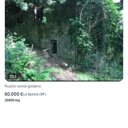
6
Rustici sesta godano
60.000 €
La Spezia
(
SP
)
20000 mq