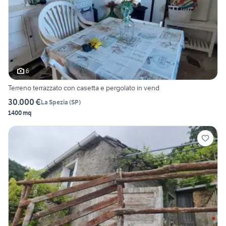
6
Terreno terrazzato con casetta e pergolato in vend
30.000 €
La Spezia
(
SP
)
1400 mq