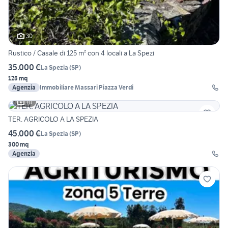
30
Rustico / Casale di 125 m² con 4 locali a La Spezi
35.000 €
La Spezia
(
SP
)
125 mq
Agenzia
Immobiliare Massari Piazza Verdi
10
TER. AGRICOLO A LA SPEZIA
45.000 €
La Spezia
(
SP
)
300 mq
Agenzia