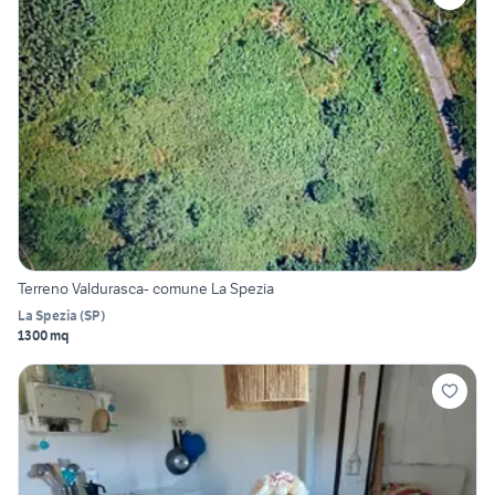
Terreno Valdurasca- comune La Spezia
La Spezia
(
SP
)
1300 mq