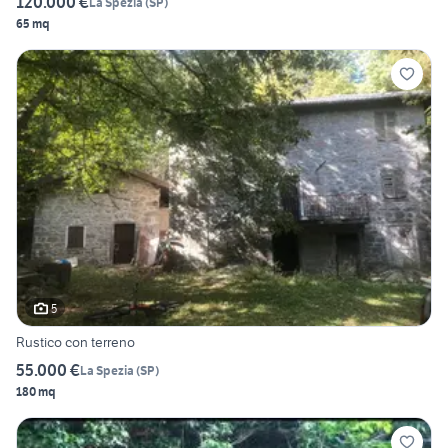
120.000 €
La Spezia
(
SP
)
65 mq
5
Rustico con terreno
55.000 €
La Spezia
(
SP
)
180 mq