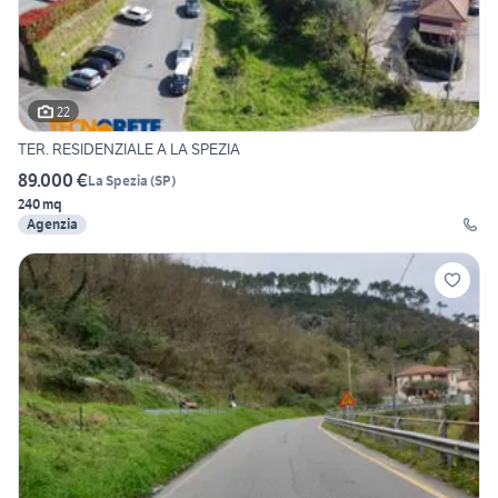
22
TER. RESIDENZIALE A LA SPEZIA
89.000 €
La Spezia
(
SP
)
240 mq
Agenzia