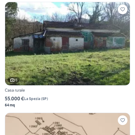
6
Casa rurale
55.000 €
La Spezia
(
SP
)
64 mq